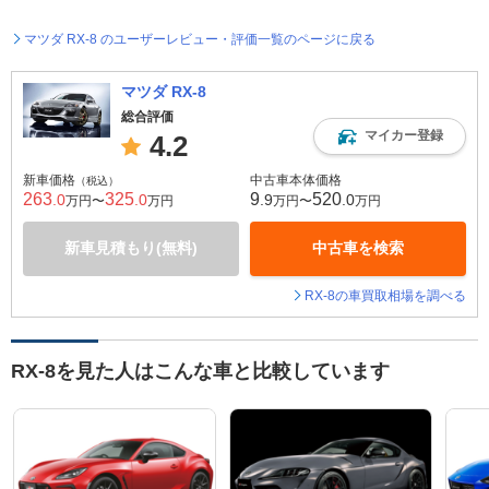
マツダ RX-8 のユーザーレビュー・評価一覧のページに戻る
マツダ RX-8
総合評価
マイカー登録
4.2
新車価格
中古車本体価格
（税込）
263
325
9
520
.0
.0
.9
.0
万円〜
万円
万円〜
万円
新車見積もり(無料)
中古車を検索
RX-8の車買取相場を調べる
RX-8を見た人はこんな車と比較しています