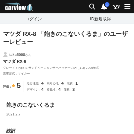
carview!
検索
通知
i
ログイン
ID新規取得
マツダ RX-8 「飽きのこないくるま」のユーザ
ーレビュー
taka5008
さん
マツダ RX-8
グレード：Type E サンドベージュレザーパッケージ(AT_1.3) 2006年式
乗車形式：マイカー
4
4
1
5
走行性能
乗り心地
燃費
評価
4
4
3
デザイン
積載性
価格
飽きのこないくるま
2021.2.7
総評