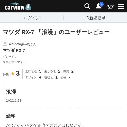
carview!
検索
通知
i
ログイン
ID新規取得
マツダ RX-7 「浪漫」のユーザーレビュー
AiSnow夢∞幻
さん
マツダ RX-7
グレード：-
乗車形式：マイカー
3
2
2
3
走行性能
乗り心地
燃費
評価
4
1
-
デザイン
積載性
価格
浪漫
2021.9.23
総評
お金がかかるので正直オススメはしないが、