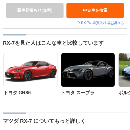
新車見積もり(無料)
中古車を検索
RX-7の車買取相場を調べる
RX-7を見た人はこんな車と比較しています
トヨタ GR86
トヨタ スープラ
ポルシ
マツダ RX-7 についてもっと詳しく