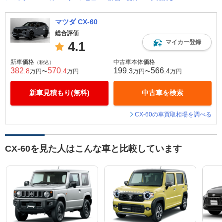
マツダ CX-60
総合評価
マイカー登録
4.1
新車価格
中古車本体価格
（税込）
382
570
199
566
.8
.4
.3
.4
万円〜
万円
万円〜
万円
新車見積もり(無料)
中古車を検索
CX-60の車買取相場を調べる
CX-60を見た人はこんな車と比較しています