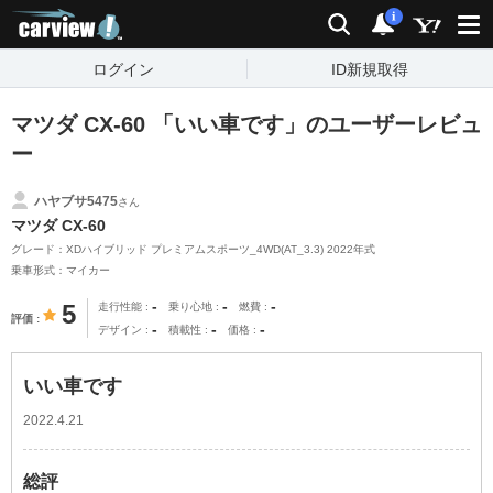
carview!
検索
通知
i
ログイン
ID新規取得
マツダ CX-60 「いい車です」のユーザーレビュ
ー
ハヤブサ5475
さん
マツダ CX-60
グレード：XDハイブリッド プレミアムスポーツ_4WD(AT_3.3) 2022年式
乗車形式：マイカー
-
-
-
5
走行性能
乗り心地
燃費
評価
-
-
-
デザイン
積載性
価格
いい車です
2022.4.21
総評