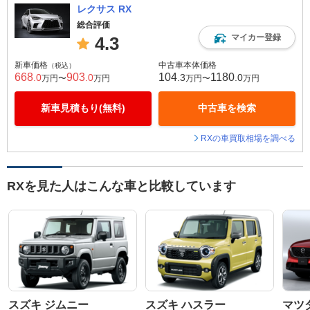
レクサス RX
総合評価
マイカー登録
4.3
新車価格
中古車本体価格
（税込）
668
903
104
1180
.0
.0
.3
.0
万円〜
万円
万円〜
万円
新車見積もり(無料)
中古車を検索
RXの車買取相場を調べる
RXを見た人はこんな車と比較しています
スズキ ジムニー
スズキ ハスラー
マツダ