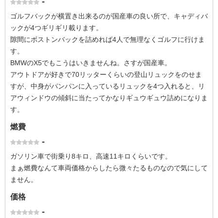
-
ゴルフバックが横置き出来るのが国産車の良い所で、キャディバ
ックが4つギリギリ載ります。
隙間にボストンバックを詰めれば4人で無理なくゴルフに行けま
す。
BMWのX5でもこうはいきませんね。さすが国産車。
アウトドアが好きで70リッターくらいの登山リュックをのせま
すが、中身がパンパンに入っているリュックを4つ入れると、リ
アウィンドウの傾斜に当たってかなりギュウギュウ詰めになりま
す。
燃費
-
ガソリン車で街乗り8キロ、高速11キロくらいです。
まぁ燃費なんて車両価格からしたら微々たるものなので気にして
ません。
価格
-