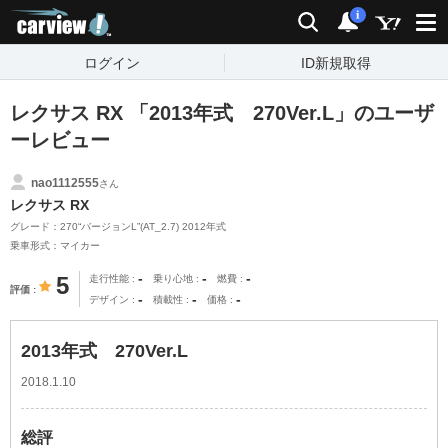
carview!
検索
通知
i
ログイン
ID新規取得
レクサス RX 「2013年式 270Ver.L」のユーザ
ーレビュー
nao1112555
さん
レクサス RX
グレード：270“バージョンL”(AT_2.7) 2012年式
乗車形式：マイカー
-
-
-
5
走行性能
乗り心地
燃費
評価
-
-
-
デザイン
積載性
価格
2013年式 270Ver.L
2018.1.10
総評