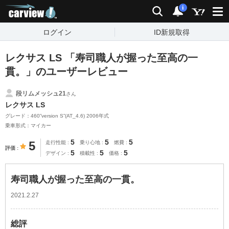
carview!
検索
通知
i
ログイン
ID新規取得
レクサス LS 「寿司職人が握った至高の一
貫。」のユーザーレビュー
段リムメッシュ21
さん
レクサス LS
グレード：460”version S”(AT_4.6) 2006年式
乗車形式：マイカー
5
5
5
5
走行性能
乗り心地
燃費
評価
5
5
5
デザイン
積載性
価格
寿司職人が握った至高の一貫。
2021.2.27
総評