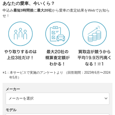
あなたの愛車、今いくら？
申込み
最短3時間後
に
最大20社
から愛車の査定結果をWebでお知ら
せ！
※1：本サービスで実施のアンケートより （回答期間：2023年6月〜2024
年5月）
メーカー
モデル