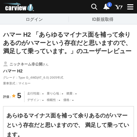
carview!
検索
通知
i
ログイン
ID新規取得
ハマー H2 「あらゆるマイナス面を補って余り
あるのがハマーという存在だと思いますので、
満足して乗っています。」のユーザーレビュー
ニックネーム非公開
さん
ハマー H2
グレード：Type G_4WD(AT_6.0) 2005年式
乗車形式：マイカー
-
-
-
5
走行性能
乗り心地
燃費
評価
-
-
-
デザイン
積載性
価格
あらゆるマイナス面を補って余りあるのがハマー
という存在だと思いますので、 満足して乗ってい
ます。