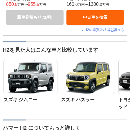
850
955
160
1300
.5
.5
.0
.0
万円〜
万円
万円〜
万円
新車見積もり(無料)
中古車を検索
H2の車買取相場を調べる
H2を見た人はこんな車と比較しています
スズキ ジムニー
スズキ ハスラー
トヨ
ッド
ハマー H2 についてもっと詳しく