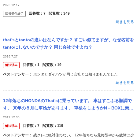
ホンダのThat's に乗って遠出をしていましたが車酔いはありませ...
2023.12.17
回答数：
7
閲覧数：
349
回答受付終了
続きを見る
that'sとtantoの違いはなんですか？ すごい似てますが、なぜ名前を
tantoにしないのですか？ 同じ会社ですよね？
2019.7.27
回答数：
1
閲覧数：
19
解決済み
ベストアンサー：
ホンダとダイハツが同じ会社とは知りませんでした
続きを見る
12年落ちのHONDAのThat'sに乗っています。 車はすこぶる順調で
す。 来年の８月に車検があります。 車検をしようかN－BOXに乗り
換えようか迷っています。 残クレで頭金50万円ぐら...
2017.12.30
回答数：
7
閲覧数：
119
解決済み
ベストアンサー：
残クレは絶対使わない。 12年落ちなら最終型やから故障は少