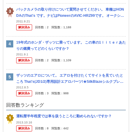
バックカメラの取り付けについて質問させてください。 車種はHON
DAのThat's です。ナビはPioneerのAVIC-HRZ99です。 オークショ
ンで落札した海外製のバックカメラを取り付...
2011.9.21
解決済み
回答数：
2
閲覧数：
1,188
19年式のホンダ・ザッツに乗っています。 この車の1ｌｉｔｅｒあた
りの燃費ってどのくらいですか？
2011.9.1
解決済み
回答数：
2
閲覧数：
1,109
ザッツのエアロについて。 エアロを付けたくてサイトを見ていたと
ころ That's(JD1/2)専用設計エアロパーツ!★SilkBlazeシルクブレイ
ズ★Kカーエアロシリーズザッツ(JD1/2)専...
2012.8.5
解決済み
回答数：
3
閲覧数：
988
回答数ランキング
運転暦半年程度では車を扱うところに勤められないですか？
2013.10.16
解決済み
回答数：
8
閲覧数：
442