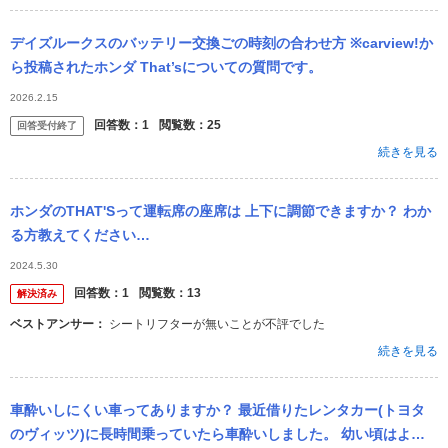
デイズルークスのバッテリー交換ごの時刻の合わせ方 ※carview!か
ら投稿されたホンダ That’sについての質問です。
2026.2.15
回答数：
1
閲覧数：
25
回答受付終了
続きを見る
ホンダのTHAT'Sって運転席の座席は 上下に調節できますか？ わか
る方教えてください…
2024.5.30
回答数：
1
閲覧数：
13
解決済み
ベストアンサー：
シートリフターが無いことが不評でした
続きを見る
車酔いしにくい車ってありますか？ 最近借りたレンタカー(トヨタ
のヴィッツ)に長時間乗っていたら車酔いしました。 幼い頃はよく