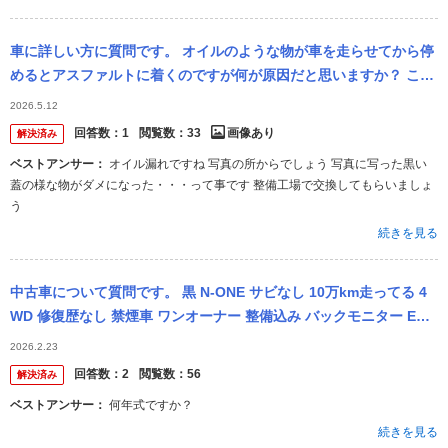
車に詳しい方に質問です。 オイルのような物が車を走らせてから停
めるとアスファルトに着くのですが何が原因だと思いますか？ ここ
からかなと言う写真も撮りましたので教えていただければと思いま
2026.5.12
す！ 宜し...
回答数：
1
閲覧数：
33
画像あり
解決済み
ベストアンサー：
オイル漏れですね 写真の所からでしょう 写真に写った黒い
蓋の様な物がダメになった・・・って事です 整備工場で交換してもらいましょ
う
続きを見る
中古車について質問です。 黒 N-ONE サビなし 10万km走ってる 4
WD 修復歴なし 禁煙車 ワンオーナー 整備込み バックモニター ETC
夏冬タイヤとワイパー 2年車検付き 今乗ってい...
2026.2.23
回答数：
2
閲覧数：
56
解決済み
ベストアンサー：
何年式ですか？
続きを見る