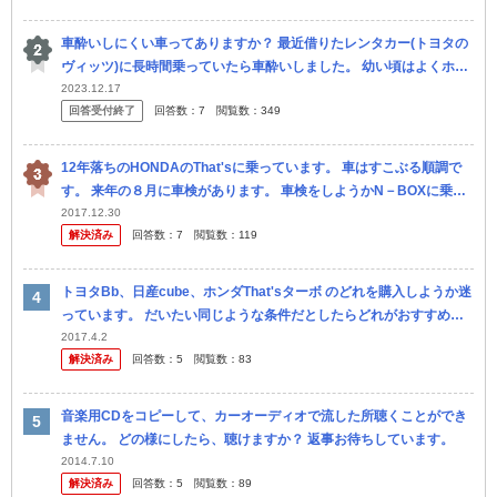
車酔いしにくい車ってありますか？ 最近借りたレンタカー(トヨタの
ヴィッツ)に長時間乗っていたら車酔いしました。 幼い頃はよくホン
ダのThat's に乗って遠出をしていましたが車酔いはありませ...
2023.12.17
回答受付終了
回答数：
7
閲覧数：
349
12年落ちのHONDAのThat'sに乗っています。 車はすこぶる順調で
す。 来年の８月に車検があります。 車検をしようかN－BOXに乗り
換えようか迷っています。 残クレで頭金50万円ぐら...
2017.12.30
解決済み
回答数：
7
閲覧数：
119
トヨタBb、日産cube、ホンダThat'sターボ のどれを購入しようか迷
っています。 だいたい同じような条件だとしたらどれがおすすめで
すか？ 曖昧な質問で申し訳ないですが、回答よろしくお願い...
2017.4.2
解決済み
回答数：
5
閲覧数：
83
音楽用CDをコピーして、カーオーディオで流した所聴くことができ
ません。 どの様にしたら、聴けますか？ 返事お待ちしています。
2014.7.10
解決済み
回答数：
5
閲覧数：
89