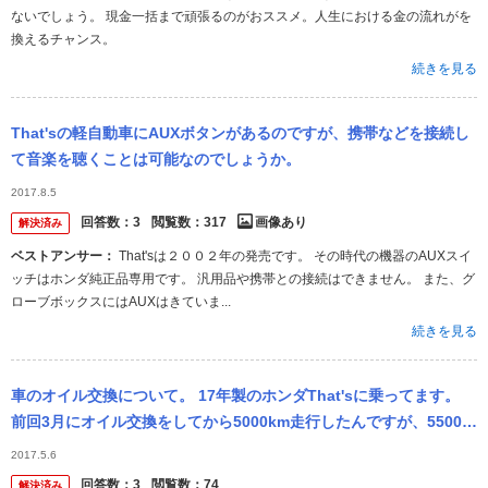
ないでしょう。 現金一括まで頑張るのがおススメ。人生における金の流れがを
換えるチャンス。
続きを見る
That'sの軽自動車にAUXボタンがあるのですが、携帯などを接続し
て音楽を聴くことは可能なのでしょうか。
2017.8.5
回答数：
3
閲覧数：
317
画像あり
解決済み
ベストアンサー：
That'sは２００２年の発売です。 その時代の機器のAUXスイ
ッチはホンダ純正品専用です。 汎用品や携帯との接続はできません。 また、グ
ローブボックスにはAUXはきていま...
続きを見る
車のオイル交換について。 17年製のホンダThat'sに乗ってます。
前回3月にオイル交換をしてから5000km走行したんですが、5500k
mまで交換しなくとも大丈夫でしょうか？ 連休が明ける...
2017.5.6
回答数：
3
閲覧数：
74
解決済み