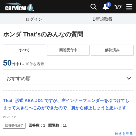
carview!
検索
通知
i
ログイン
ID新規取得
ホンダ That’sのみんなの質問
すべて
回答受付中
解決済み
50
件中1～10件を表示
That’ 形式 ABA-JD1 ですが、左インナーフェンダーをぶつけてし
まって大きなへこみができたので、裏から修正しょうと思いますの
で、外し方教えてください。 ※carview!から投稿された...
2026.7.2
回答数：
1
閲覧数：
11
回答受付終了
続きを見る