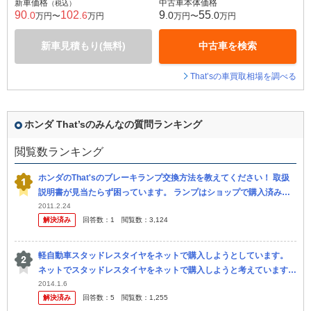
新車価格
中古車本体価格
（税込）
90
102
9
55
.0
.6
.0
.0
万円〜
万円
万円〜
万円
新車見積もり(無料)
中古車を検索
That’sの車買取相場を調べる
ホンダ That’sのみんなの質問ランキング
閲覧数ランキング
ホンダのThat'sのブレーキランプ交換方法を教えてください！ 取扱
説明書が見当たらず困っています。 ランプはショップで購入済みで
す。 おそらく ボルトか何かを外し、カバーを取り、交換 だと思...
2011.2.24
解決済み
回答数：
1
閲覧数：
3,124
軽自動車スタッドレスタイヤをネットで購入しようとしています。
ネットでスタッドレスタイヤをネットで購入しようと考えています。
（コスト面を考えて） 今のところ、以下のサイトの4本セットが安く
2014.1.6
解決済み
回答数：
5
閲覧数：
1,255
て良さ...