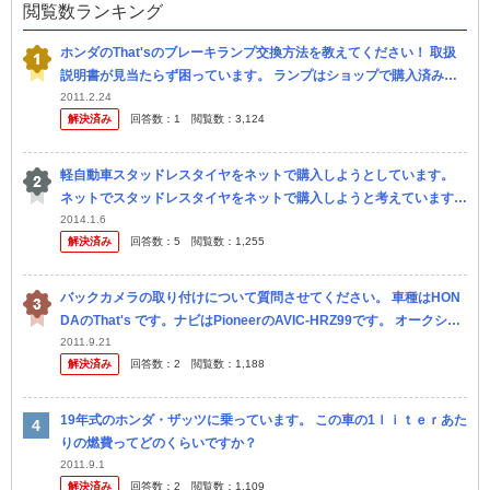
閲覧数ランキング
ホンダのThat'sのブレーキランプ交換方法を教えてください！ 取扱
説明書が見当たらず困っています。 ランプはショップで購入済みで
す。 おそらく ボルトか何かを外し、カバーを取り、交換 だと思...
2011.2.24
解決済み
回答数：
1
閲覧数：
3,124
軽自動車スタッドレスタイヤをネットで購入しようとしています。
ネットでスタッドレスタイヤをネットで購入しようと考えています。
（コスト面を考えて） 今のところ、以下のサイトの4本セットが安く
2014.1.6
解決済み
回答数：
5
閲覧数：
1,255
て良さ...
バックカメラの取り付けについて質問させてください。 車種はHON
DAのThat's です。ナビはPioneerのAVIC-HRZ99です。 オークショ
ンで落札した海外製のバックカメラを取り付...
2011.9.21
解決済み
回答数：
2
閲覧数：
1,188
19年式のホンダ・ザッツに乗っています。 この車の1ｌｉｔｅｒあた
りの燃費ってどのくらいですか？
2011.9.1
解決済み
回答数：
2
閲覧数：
1,109