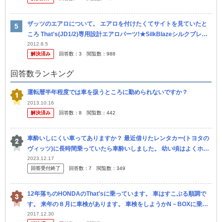
ザッツのエアロについて。 エアロを付けたくてサイトを見ていたと
ころ That's(JD1/2)専用設計エアロパーツ!★SilkBlazeシルクブレイ
ズ★Kカーエアロシリーズザッツ(JD1/2)専...
2012.8.5
解決済み
回答数：
3
閲覧数：
988
回答数ランキング
運転暦半年程度では車を扱うところに勤められないですか？
2013.10.16
解決済み
回答数：
8
閲覧数：
442
車酔いしにくい車ってありますか？ 最近借りたレンタカー(トヨタの
ヴィッツ)に長時間乗っていたら車酔いしました。 幼い頃はよくホン
ダのThat's に乗って遠出をしていましたが車酔いはありませ...
2023.12.17
回答受付終了
回答数：
7
閲覧数：
349
12年落ちのHONDAのThat'sに乗っています。 車はすこぶる順調で
す。 来年の８月に車検があります。 車検をしようかN－BOXに乗り
換えようか迷っています。 残クレで頭金50万円ぐら...
2017.12.30