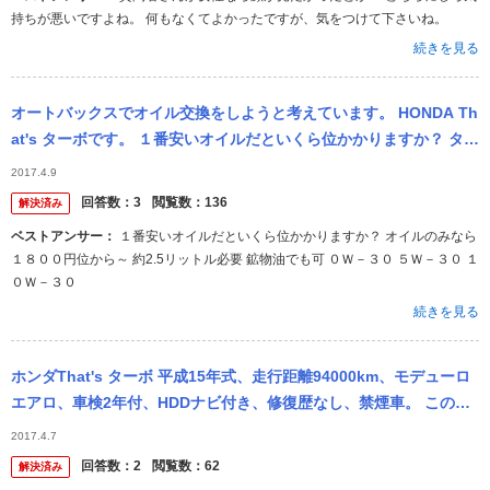
持ちが悪いですよね。 何もなくてよかったですが、気をつけて下さいね。
続きを見る
オートバックスでオイル交換をしようと考えています。 HONDA Th
at's ターボです。 １番安いオイルだといくら位かかりますか？ ター
ボ車なので一般の車より高くつくのでしょうか？
2017.4.9
回答数：
3
閲覧数：
136
解決済み
ベストアンサー：
１番安いオイルだといくら位かかりますか？ オイルのみなら
１８００円位から～ 約2.5リットル必要 鉱物油でも可 ０Ｗ－３０ ５Ｗ－３０ １
０Ｗ－３０
続きを見る
ホンダThat's ターボ 平成15年式、走行距離94000km、モデューロ
エアロ、車検2年付、HDDナビ付き、修復歴なし、禁煙車。 この車
が総額29万円です。 免許取り立ての足代わりとし...
2017.4.7
回答数：
2
閲覧数：
62
解決済み