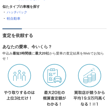
似たタイプの車種を探す
ハッチバック
軽自動車
査定を依頼する
あなたの愛車、今いくら？
申込み
最短3時間後
に
最大20社
から愛車の査定結果をWebでお知ら
せ！