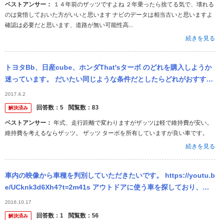
ベストアンサー：
１４年前のザッツですよね ２年乗ったら捨てる気で、壊れる
のは覚悟しておいた方がいいと思います ナビのデータは相当古いと思いますよ
確認は必要だと思います、道路が無い可能性高...
続きを見る
トヨタBb、日産cube、ホンダThat'sターボ のどれを購入しようか
迷っています。 だいたい同じような条件だとしたらどれがおすすめ
ですか？ 曖昧な質問で申し訳ないですが、回答よろしくお願い...
2017.4.2
回答数：
5
閲覧数：
83
解決済み
ベストアンサー：
年式、走行距離で変わりますがザッツは軽で維持費が安い。
維持費を考えるならザッツ。 ザッツ ターボを所有していますが良い車です。
続きを見る
車内の映像から車種を判別していただきたいです。 https://youtu.b
e/UCknk3d6Xh4?t=2m41s アウトドアに使う車を探しており、参
考にしたいと思っています。 上記の...
2016.10.17
回答数：
1
閲覧数：
56
解決済み