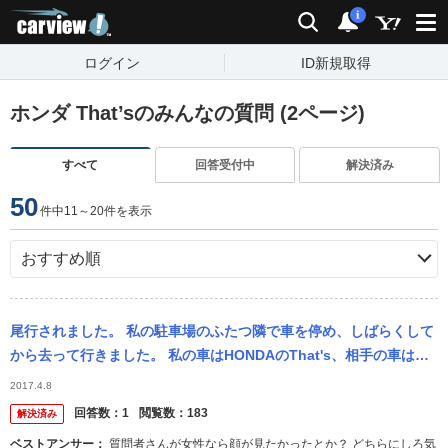
carview!
検索
通知
i
ログイン
ID新規取得
ホンダ That’sのみんなの質問 (2ページ)
すべて
回答受付中
解決済み
50
件中11～20件を表示
尾行されました。 私の駐車場のふたつ隣で車を停め、しばらくして
から去って行きました。 私の車はHONDAのThat's、相手の車はDA
IHATSUのミラココアです。 一体何の目的だったのでし...
2017.4.8
回答数：
1
閲覧数：
183
解決済み
ベストアンサー：
質問者さんが女性なら顔が見たかったとか？ どちらにしろ気