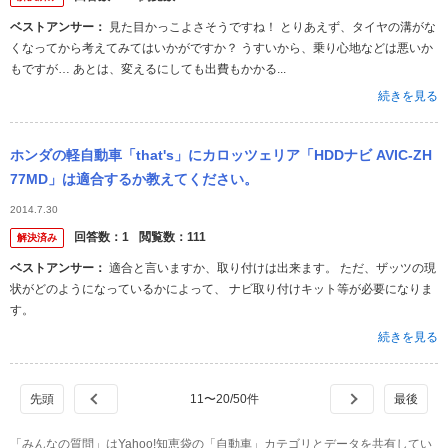
ベストアンサー：
見た目かっこよさそうですね！ とりあえず、タイヤの溝がな
くなってから考えてみてはいかがですか？ うすいから、乗り心地などは悪いか
もですが… あとは、変えるにしても出費もかかる...
続きを見る
ホンダの軽自動車「that's」にカロッツェリア「HDDナビ AVIC-ZH
77MD」は適合するか教えてください。
2014.7.30
回答数：
1
閲覧数：
111
解決済み
ベストアンサー：
適合と言いますか、取り付けは出来ます。 ただ、ザッツの現
状がどのようになっているかによって、 ナビ取り付けキット等が必要になりま
す。
続きを見る
11
〜
20
/
50
件
「みんなの質問」はYahoo!知恵袋の「自動車」カテゴリとデータを共有してい