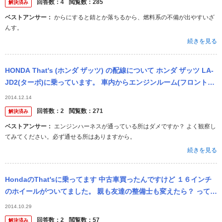
回答数：
4
閲覧数：
285
解決済み
ベストアンサー：
からにすると錆とか落ちるから、燃料系の不備が出やすいざ
んす。
続きを見る
HONDA That's (ホンダ ザッツ) の配線について ホンダ ザッツ LA-
JD2(ターボ)に乗っています。 車内からエンジンルーム(フロントバ
ンパー裏等)に 配線をしたいものがあるの...
2014.12.14
回答数：
2
閲覧数：
271
解決済み
ベストアンサー：
エンジンハーネスが通っている所はダメですか？ よく観察し
てみてください。必ず通せる所はありますから。
続きを見る
HondaのThat'sに乗ってます 中古車買ったんですけど １６インチ
のホイールがついてました。 親も友達の整備士も変えたら？ ってい
うんですけど どうなんですかねー。 見た目は気に入ってる...
2014.10.29
回答数：
2
閲覧数：
57
解決済み