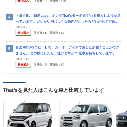
解決済み
回答数：
7
閲覧数：
119
トヨタBb、日産cube、ホンダThat'sターボ のどれを購入しようか迷
っています。 だいたい同じような条件だとしたらどれがおすすめで
すか？ 曖昧な質問で申し訳ないですが、回答よろしくお願い...
2017.4.2
解決済み
回答数：
5
閲覧数：
83
音楽用CDをコピーして、カーオーディオで流した所聴くことができ
ません。 どの様にしたら、聴けますか？ 返事お待ちしています。
2014.7.10
解決済み
回答数：
5
閲覧数：
89
That’sを見た人はこんな車と比較しています