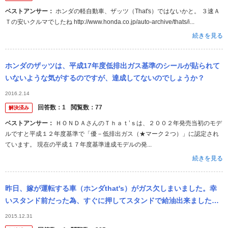
ベストアンサー：
ホンダの軽自動車、ザッツ（That's）ではないかと。 ３速Ａ
Ｔの安いクルマでしたね http://www.honda.co.jp/auto-archive/thats/i...
続きを見る
ホンダのザッツは、平成17年度低排出ガス基準のシールが貼られて
いないような気がするのですが、達成してないのでしょうか？
2016.2.14
回答数：
1
閲覧数：
77
解決済み
ベストアンサー：
ＨＯＮＤＡさんのＴｈａｔ’ｓは、２００２年発売当初のモデ
ルですと平成１２年度基準で「優－低排出ガス（★マーク２つ）」に認定され
ています。 現在の平成１７年度基準達成モデルの発...
続きを見る
昨日、嫁が運転する車（ホンダthat's）がガス欠しまいました。幸
いスタンド前だった為、すぐに押してスタンドで給油出来ました。
エンジンはすぐにかかったのですがアイドリングに違和感（音？）
2015.12.31
とニュー...