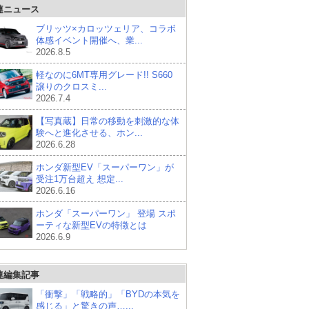
連ニュース
ブリッツ×カロッツェリア、コラボ
体感イベント開催へ、業...
2026.8.5
軽なのに6MT専用グレード!! S660
譲りのクロスミ...
2026.7.4
【写真蔵】日常の移動を刺激的な体
験へと進化させる、ホン...
2026.6.28
ホンダ新型EV「スーパーワン」が
受注1万台超え 想定...
2026.6.16
ホンダ「スーパーワン」 登場 スポ
ーティな新型EVの特徴とは
2026.6.9
連編集記事
「衝撃」「戦略的」「BYDの本気を
感じる」と驚きの声…...