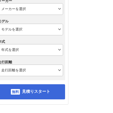
メーカー
モデル
年式
走行距離
見積りスタート