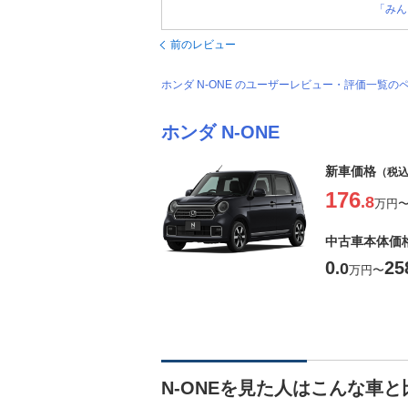
「みん
前のレビュー
ホンダ N-ONE のユーザーレビュー・評価一覧の
ホンダ N-ONE
新車価格
（税
176
.8
万円
中古車本体価
0
25
.0
万円
〜
N-ONEを見た人はこんな車