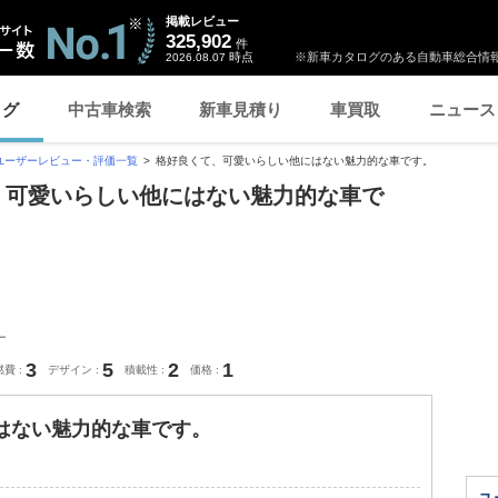
掲載レビュー
325,902
件
時点
※新車カタログのある自動車総合情報
2026.08.07
ログ
中古車検索
新車見積り
車買取
ニュース
ユーザーレビュー・評価一覧
格好良くて、可愛いらしい他にはない魅力的な車です。
くて、可愛いらしい他にはない魅力的な車で
ー
3
5
2
1
燃費
デザイン
積載性
価格
はない魅力的な車です。