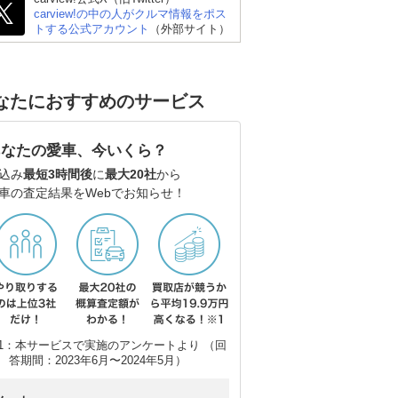
carview!の中の人がクルマ情報をポス
トする公式アカウント
（外部サイト）
なたにおすすめのサービス
日産 デイズ
日産 サクラ
ダ
あなたの愛車、今いくら？
バ
込み
最短3時間後
に
最大20社
から
車の査定結果をWebでお知らせ！
1：本サービスで実施のアンケートより （回
答期間：2023年6月〜2024年5月）