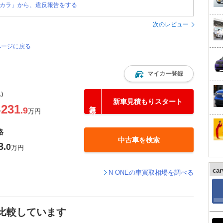
カラ」から、違反報告をする
次のレビュー
ページに戻る
マイカー登録
込）
新車見積もりスタート
231
.9
〜
万円
格
中古車を検索
8
.0
万円
ca
N-ONEの車買取相場を調べる
と比較しています