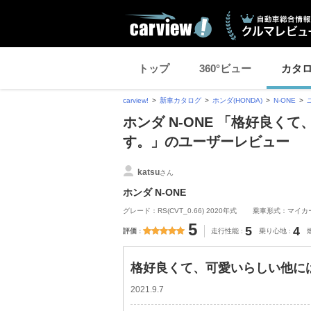
トップ
360°ビュー
カタ
carview!
新車カタログ
ホンダ(HONDA)
N-ONE
ホンダ N-ONE 「格好良
す。」のユーザーレビュー
katsu
さん
ホンダ N-ONE
グレード：RS(CVT_0.66) 2020年式
乗車形式：マイカ
5
5
4
評価
走行性能
乗り心地
格好良くて、可愛いらしい他に
2021.9.7