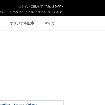
ログイン
[
新規取得
]
Yahoo! JAPAN
サイト5社との比較（2026年2月株式会社プラグ調べ）
オリジナル記事
マイカー