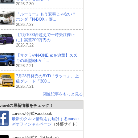
2026.7.30
「ルーミー」もう安泰じゃない？
ホンダ「N-BOX」譲...
2026.7.27
【1万1000台超えで一時受注停止
に】実質209万円の...
2026.7.22
【サクラやN-ONE e:を追撃】スズ
キの新型軽EV「...
2026.7.21
7月28日発売のBYD「ラッコ」。上
級グレード「300...
2026.7.21
関連記事をもっと見る
rview!の最新情報をチェック！
carview!公式Facebook
最新のクルマ情報をお届けするcarvie
w!オフィシャルページ
（外部サイト）
carview!公式X（旧Twitter）