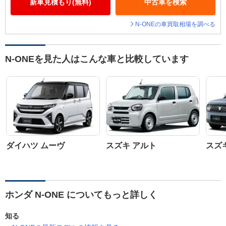
新車見積もり(無料)
中古車を検索
N-ONEの車買取相場を調べる
N-ONEを見た人はこんな車と比較しています
ダイハツ ムーヴ
スズキ アルト
スズ
ホンダ N-ONE についてもっと詳しく
知る