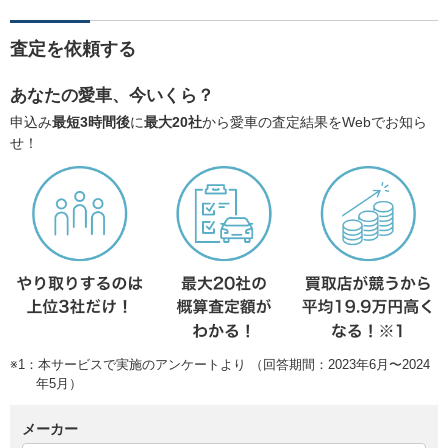
査定を依頼する
あなたの愛車、今いくら？
申込み
最短3時間後
に
最大20社
から愛車の査定結果をWebでお知ら
せ！
※1：本サービスで実施のアンケートより （回答期間：2023年6月〜2024
年5月）
メーカー