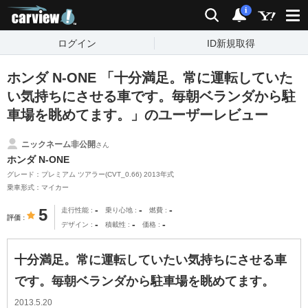
carview!
検索
通知
i
ログイン
ID新規取得
ホンダ N-ONE 「十分満足。常に運転していた
い気持ちにさせる車です。毎朝ベランダから駐
車場を眺めてます。」のユーザーレビュー
ニックネーム非公開
さん
ホンダ N-ONE
グレード：プレミアム ツアラー(CVT_0.66) 2013年式
乗車形式：マイカー
-
-
-
5
走行性能
乗り心地
燃費
評価
-
-
-
デザイン
積載性
価格
十分満足。常に運転していたい気持ちにさせる車
です。毎朝ベランダから駐車場を眺めてます。
2013.5.20