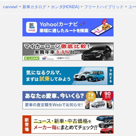
carview!
新車カタログ
ホンダ(HONDA)
フリードハイブリッド
ユ