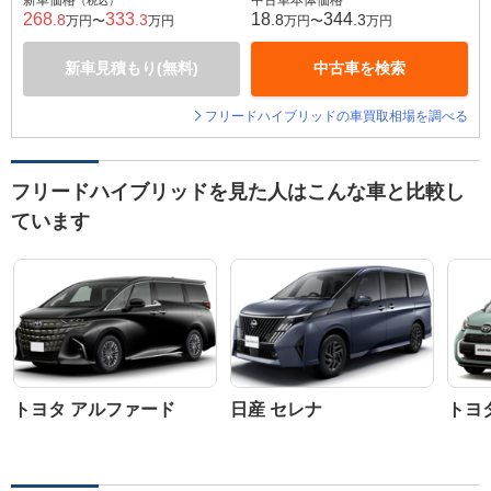
新車価格
中古車本体価格
（税込）
268
333
18
344
.8
.3
.8
.3
万円〜
万円
万円〜
万円
新車見積もり(無料)
中古車を検索
フリードハイブリッドの車買取相場を調べる
フリードハイブリッドを見た人はこんな車と比較し
ています
トヨタ アルファード
日産 セレナ
トヨ