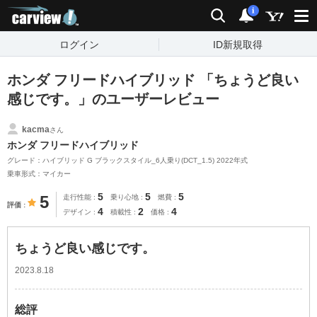
carview!
検索
通知
i
ログイン
ID新規取得
ホンダ フリードハイブリッド 「ちょうど良い
感じです。」のユーザーレビュー
kacma
さん
ホンダ フリードハイブリッド
グレード：ハイブリッド G ブラックスタイル_6人乗り(DCT_1.5) 2022年式
乗車形式：マイカー
5
5
5
5
走行性能
乗り心地
燃費
評価
4
2
4
デザイン
積載性
価格
ちょうど良い感じです。
2023.8.18
総評