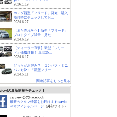
2026.1.19
ホンダ新型「フリード」発売 購入
検討時にチェックしてお...
2024.6.27
【また売れそう】新型「フリード」
プロトタイプ試乗 見た...
2024.6.19
【ディーラー直撃】新型「フリー
ド」価格詳報！ 最安25...
2024.6.17
どちらがお好み？ コンパクトミニ
バン対決！「新型フリー...
2024.5.11
関連記事をもっと見る
rview!の最新情報をチェック！
carview!公式Facebook
最新のクルマ情報をお届けするcarvie
w!オフィシャルページ
（外部サイト）
日産 エルグランド
スズキ エブリイワゴン
ト