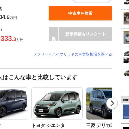
格
中古車を検索
84
.5
万円
込）
新車見積もりスタート
333
.3
〜
万円
フリードハイブリッドの車買取相場を調べる
人はこんな車と比較しています
ca
Nex
t
ナ
トヨタ シエンタ
三菱 デリカD:5