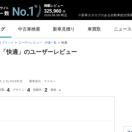
掲載レビュー
325,960
件
時点
※新車カタログのある自動車総合情報
2026.08.08
ログ
中古車検索
新車見積り
車買取
ニュース
イブリッド
ユーザーレビュー・評価一覧
快適
 「快適」のユーザーレビュー
.5) 2016年式
乗車形式：マイカー
4
4
2
-
燃費
デザイン
積載性
価格