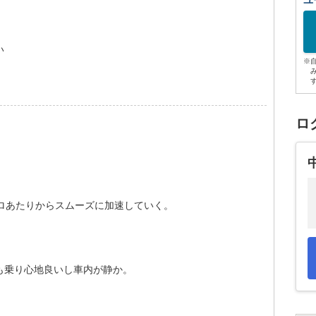
ユ
い
※
ロ
ロあたりからスムーズに加速していく。
も乗り心地良いし車内が静か。