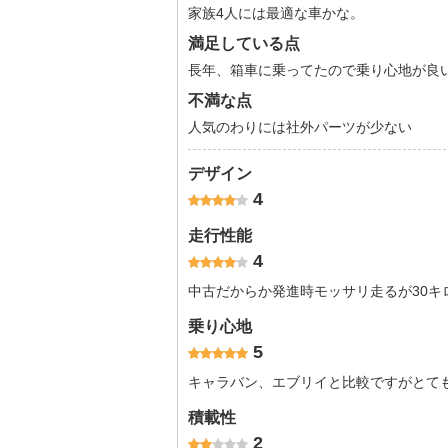
家族4人には最適な車かな。
満足している点
長年、箱車に乗ってたので乗り心地が良
不満な点
人気のわりには社外パーツが少ない
デザイン
4
走行性能
4
中古だからか発進時モッサリ走るが30キ
乗り心地
5
キャラバン、エブリイと比較ですがとて
積載性
2