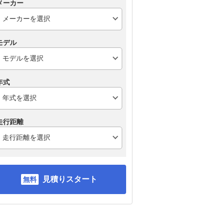
メーカー
モデル
年式
走行距離
見積りスタート