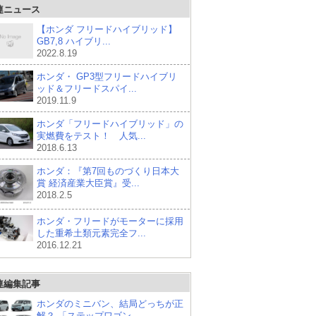
連ニュース
【ホンダ フリードハイブリッド】
GB7,8 ハイブリ...
2022.8.19
ホンダ・ GP3型フリードハイブリ
ッド＆フリードスパイ...
2019.11.9
ホンダ「フリードハイブリッド」の
実燃費をテスト！ 人気...
2018.6.13
ホンダ：『第7回ものづくり日本大
賞 経済産業大臣賞』受...
2018.2.5
ホンダ・フリードがモーターに採用
した重希土類元素完全フ...
2016.12.21
連編集記事
ホンダのミニバン、結局どっちが正
解？ 「ステップワゴン...