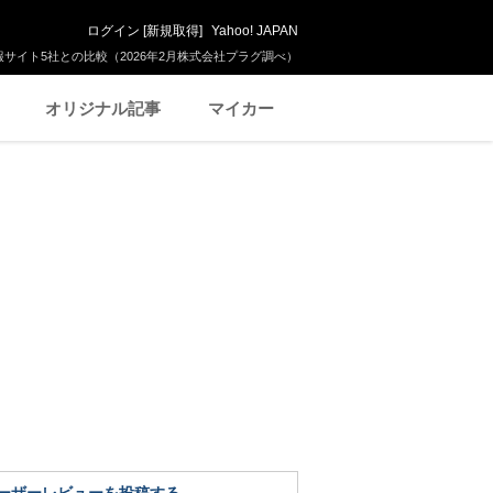
ログイン
[
新規取得
]
Yahoo! JAPAN
サイト5社との比較（2026年2月株式会社プラグ調べ）
オリジナル記事
マイカー