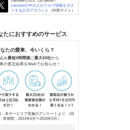
carview!公式X（旧Twitter）
carview!の中の人がクルマ情報をポス
トする公式アカウント
（外部サイト）
なたにおすすめのサービス
あなたの愛車、今いくら？
込み
最短3時間後
に
最大20社
から
車の査定結果をWebでお知らせ！
1：本サービスで実施のアンケートより （回
答期間：2023年6月〜2024年5月）