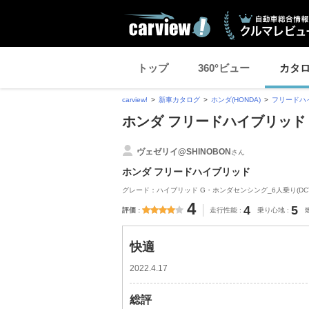
トップ
360°ビュー
カタ
carview!
新車カタログ
ホンダ(HONDA)
フリードハ
ホンダ フリードハイブリッド
ヴェゼリイ@SHINOBON
さん
ホンダ フリードハイブリッド
グレード：ハイブリッド G・ホンダセンシング_6人乗り(DCT_1
4
4
5
評価
走行性能
乗り心地
快適
2022.4.17
総評