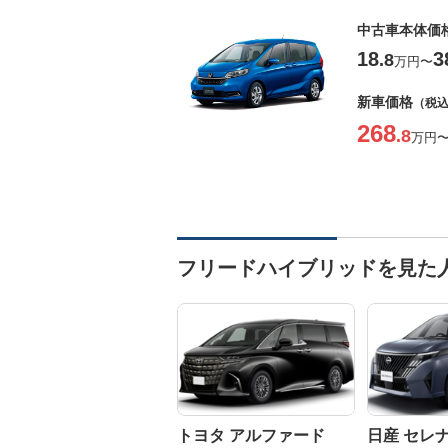
中古車本体価
18
3
.8
万円
〜
新車価格
（税
268
.8
万円
フリードハイブリッドを見た
トヨタ アルファード
日産 セレ