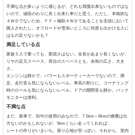
不満な点が多いように感じるが、どれも我慢出来ないものではな
いので、値段のわりに良く出来た車だと思う。ただし、本格的な
４ＷＤでないため、ＦＦ＋補助４ＷＤであることを念頭において
購入されたし。オフロードや雪深いところに何度も出かける人に
はもの足りないかも？
満足している点
家族５人で乗っても、窮屈さはない。全長があまり長くないが、
リヤの足元スペース、荷台のスペースとも、余裕の広さ、大き
さ。
エンジンは静かで、パワーもスポーティーカーでないので、満
足。走行音も気にならないレベル。車高の割りに、コーナリング
時のロールも気にならないレベル。ドアの開閉音も静か。バック
モニターは便利。
不満な点
まだ、新車で、街中の使用のみなので、7.5km～8kmの燃費は仕
方ないのかもしれないが、9kmくらい走ってくれれば…
シートの作りがいまいち。座り心地が安っぽい。それから、室内