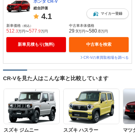
ホンダ CR-V
総合評価
マイカー登録
4.1
新車価格
中古車本体価格
（税込）
512
577
29
580
.3
.9
.9
.8
万円〜
万円
万円〜
万円
新車見積もり(無料)
中古車を検索
CR-Vの車買取相場を調べる
CR-Vを見た人はこんな車と比較しています
スズキ ジムニー
スズキ ハスラー
マツダ