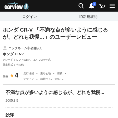
carview!
検索
通知
i
ログイン
ID新規取得
ホンダ CR-V 「不満な点が多いように感じる
が、どれも我慢...」のユーザーレビュー
ニックネーム非公開
さん
ホンダ CR-V
グレード：iL-D_4WD(AT_2.4) 2004年式
乗車形式：その他
-
-
-
4
走行性能
乗り心地
燃費
評価
-
-
-
デザイン
積載性
価格
不満な点が多いように感じるが、どれも我慢...
2005.3.5
総評