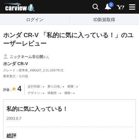
carview!
検索
通知
i
ログイン
ID新規取得
ホンダ CR-V 「私的に気に入っている！」のユ
ーザーレビュー
ニックネーム非公開
さん
ホンダ CR-V
グレード：標準車_4WD(AT_2.0) 1997年式
乗車形式：その他
-
-
-
4
走行性能
乗り心地
燃費
評価
-
-
-
デザイン
積載性
価格
私的に気に入っている！
2003.6.7
総評