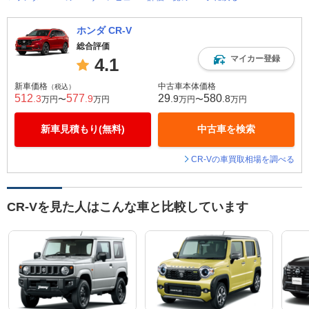
ホンダ CR-V
総合評価
マイカー登録
4.1
新車価格
中古車本体価格
（税込）
512
577
29
580
.3
.9
.9
.8
万円〜
万円
万円〜
万円
新車見積もり(無料)
中古車を検索
CR-Vの車買取相場を調べる
CR-Vを見た人はこんな車と比較しています