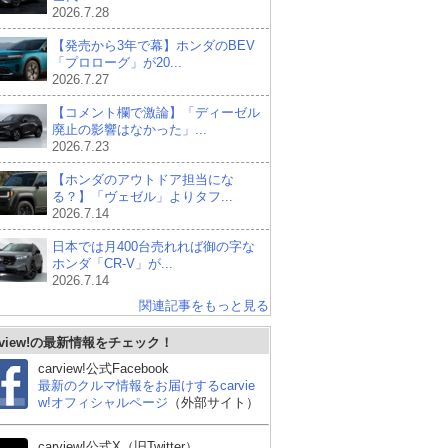
2026.7.28
【発売から3年で幕】ホンダのBEV
「プロローグ」が20...
2026.7.27
【コメント欄で激論】「ディーゼル
廃止の影響はなかった」...
2026.7.23
【ホンダのアウトドア担当にな
る？】「ヴェゼル」よりタフ...
2026.7.14
日本では月400台売れれば御の字な
ホンダ「CR-V」が...
2026.7.14
関連記事をもっと見る
rview!の最新情報をチェック！
トヨタ ランドクルーザ
スバル フォレスター
ト
carview!公式Facebook
ー300
最新のクルマ情報をお届けするcarvie
w!オフィシャルページ
（外部サイト）
carview!公式X（旧Twitter）