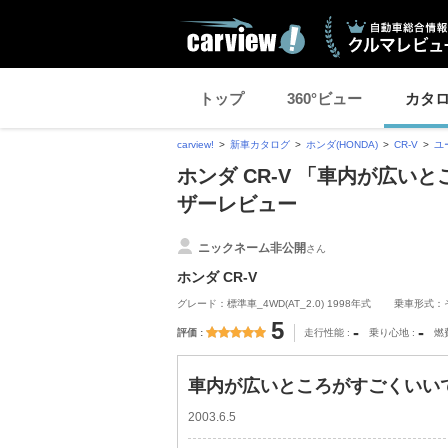
トップ
360°ビュー
カタ
carview!
新車カタログ
ホンダ(HONDA)
CR-V
ユ
ホンダ CR-V 「車内が広い
ザーレビュー
ニックネーム非公開
さん
ホンダ CR-V
グレード：標準車_4WD(AT_2.0) 1998年式
乗車形式：
5
-
-
評価
走行性能
乗り心地
燃
車内が広いところがすごくいいで
2003.6.5