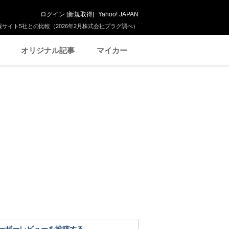
ログイン
[
新規取得
]
Yahoo! JAPAN
サイト5社との比較（2026年2月株式会社プラグ調べ）
オリジナル記事
マイカー