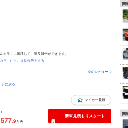
関
んカラ」に遷移して、違反報告ができます。
カラ」から、違反報告をする
次のレビュー
ージに戻る
マイカー登録
込）
関
新車見積もりスタート
577
.9
〜
万円