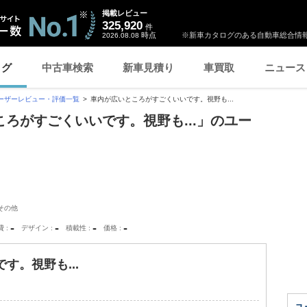
掲載レビュー
325,920
件
時点
※新車カタログのある自動車総合情報
2026.08.08
ログ
中古車検索
新車見積り
車買取
ニュース
ーザーレビュー・評価一覧
車内が広いところがすごくいいです。視野も...
ところがすごくいいです。視野も...」のユー
その他
-
-
-
-
費
デザイン
積載性
価格
す。視野も...