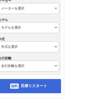
メーカー
モデル
年式
走行距離
見積りスタート