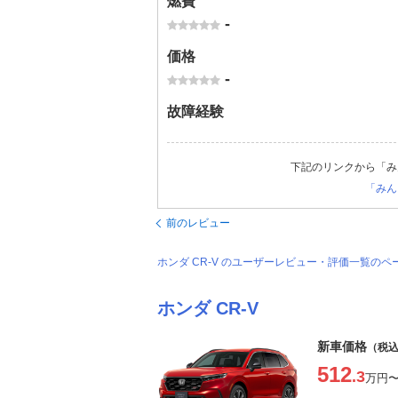
燃費
-
価格
-
故障経験
下記のリンクから「み
「みん
前のレビュー
ホンダ CR-V のユーザーレビュー・評価一覧のペ
ホンダ CR-V
新車価格
（税
512
.3
万円