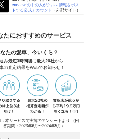
carview!の中の人がクルマ情報をポス
トする公式アカウント
（外部サイト）
なたにおすすめのサービス
あなたの愛車、今いくら？
込み
最短3時間後
に
最大20社
から
車の査定結果をWebでお知らせ！
1：本サービスで実施のアンケートより （回
答期間：2023年6月〜2024年5月）