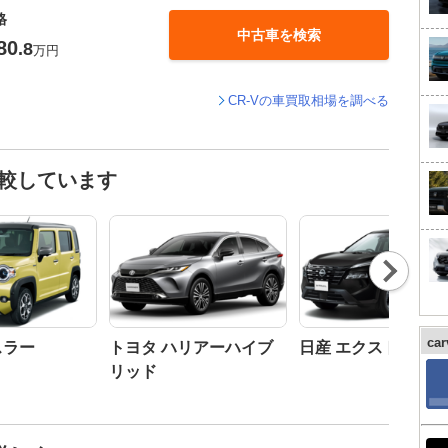
格
中古車を検索
80
.8
万円
CR-Vの車買取相場を調べる
比較しています
Nex
t
ca
スラー
トヨタ ハリアーハイブ
日産 エクストレイル
リッド