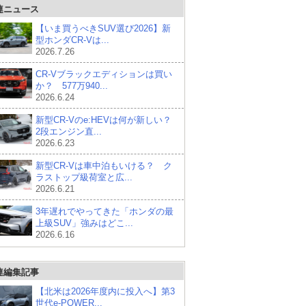
連ニュース
【いま買うべきSUV選び2026】新
型ホンダCR-Vは...
2026.7.26
CR-Vブラックエディションは買い
か？ 577万940...
2026.6.24
新型CR-Vのe:HEVは何が新しい？
2段エンジン直...
2026.6.23
新型CR-Vは車中泊もいける？ ク
ラストップ級荷室と広...
2026.6.21
3年遅れでやってきた「ホンダの最
上級SUV」強みはどこ...
2026.6.16
連編集記事
【北米は2026年度内に投入へ】第3
世代e-POWER...