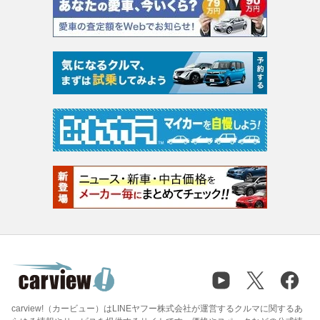
carview!（カービュー）はLINEヤフー株式会社が運営するクルマに関するあ