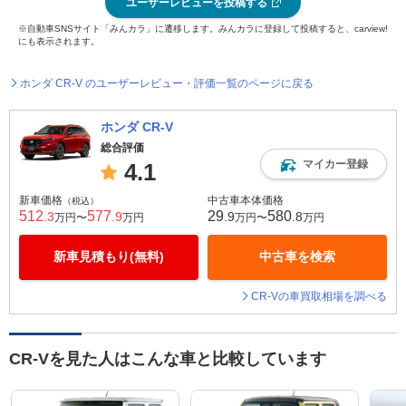
ユーザーレビューを投稿する
※自動車SNSサイト「みんカラ」に遷移します。みんカラに登録して投稿すると、carview!
にも表示されます。
ホンダ CR-V のユーザーレビュー・評価一覧のページに戻る
ホンダ CR-V
総合評価
マイカー登録
4.1
新車価格
中古車本体価格
（税込）
512
577
29
580
.3
.9
.9
.8
万円〜
万円
万円〜
万円
新車見積もり(無料)
中古車を検索
CR-Vの車買取相場を調べる
CR-Vを見た人はこんな車と比較しています