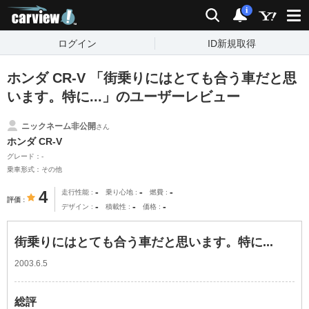
carview!
検索
通知
i
ログイン
ID新規取得
ホンダ CR-V 「街乗りにはとても合う車だと思
います。特に...」のユーザーレビュー
ニックネーム非公開
さん
ホンダ CR-V
グレード：-
乗車形式：その他
-
-
-
4
走行性能
乗り心地
燃費
評価
-
-
-
デザイン
積載性
価格
街乗りにはとても合う車だと思います。特に...
2003.6.5
総評