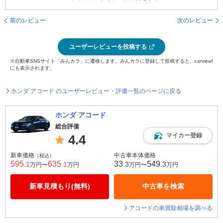
前のレビュー
次のレビュー
ユーザーレビューを投稿する
※自動車SNSサイト「みんカラ」に遷移します。みんカラに登録して投稿すると、carview!
にも表示されます。
ホンダ アコード のユーザーレビュー・評価一覧のページに戻る
ホンダ アコード
総合評価
マイカー登録
4.4
新車価格
中古車本体価格
（税込）
595
635
33
549
.1
.1
.3
.3
万円〜
万円
万円〜
万円
新車見積もり(無料)
中古車を検索
アコードの車買取相場を調べる