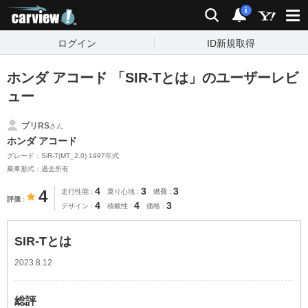
carview!
検索
通知
i
ログイン
ID新規取得
ホンダ アコード 「SIR-Tとは」のユーザーレビ
ュー
プリRS
さん
ホンダ アコード
グレード：SiR-T(MT_2.0) 1997年式
乗車形式：過去所有
4
3
3
4
走行性能
乗り心地
燃費
評価
4
4
3
デザイン
積載性
価格
SIR-Tとは
2023.8.12
総評