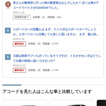
皆さんが教習所に行った時の教習車はなんでしたか？ ぼくは車がア
コードでバイクがCB400SFでした。
2025.1.14
回答受付終了
回答数：
31
閲覧数：
421
スポーツカーの定義とは まず、スイスポはスポーツカーでしょう
か。スポーツカーに分類しても良いと思いますか。 まず、個人的見
解から(と言っても自分は高校生なので父の意見) 父はZC33Sを入庫
2018.5.18
解決済み
回答数：
30
閲覧数：
2,757
し...
日産は技術でブッちぎっているそうですが、トヨタやホンダはどうし
て日産の技術に追いつけないの？
2018.11.12
解決済み
回答数：
29
閲覧数：
1,737
アコードを見た人はこんな車と比較しています