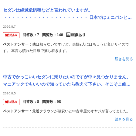
セダンは絶滅危惧種などと言われていますが。
・・・・・・・・・・・・・・・・・・・・ 日本ではミニバンとＳ
ＵＶしか売れない。 セダンはオワコンなどと言われていますが。 で
2026.8.7
すがプリウスて売れている...
回答数：
7
閲覧数：
148
画像あり
解決済み
ベストアンサー：
他は知らないですけど、夫婦2人にはちょうど良いサイズで
す。 車高も慣れた目線で落ち着きます。
続きを見る
中古でかっこいいセダンに乗りたいのですが中々見つかりません。
マニアックでもいいので知っていたら教えて下さい。そこそこ維持
費が安いと助かります。予算は250万。 候補としてあげていたの
2026.8.5
は、 ...
回答数：
8
閲覧数：
98
解決済み
ベストアンサー：
最近クラウンが超安いと中古車屋のオヤジが言ってました。
続きを見る