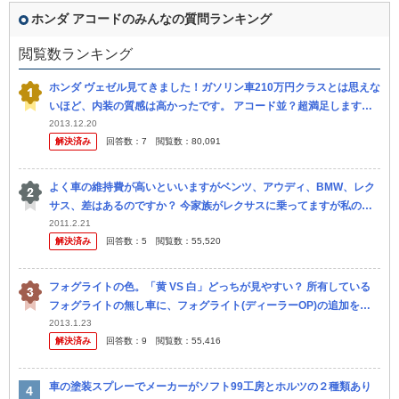
ホンダ アコードのみんなの質問ランキング
閲覧数ランキング
ホンダ ヴェゼル見てきました！ガソリン車210万円クラスとは思えな
いほど、内装の質感は高かったです。 アコード並？超満足します。
せめて、4ドアか3ドアが良かったです。 多分かなり売れますね。...
2013.12.20
解決済み
回答数：
7
閲覧数：
80,091
よく車の維持費が高いといいますがベンツ、アウディ、BMW、レク
サス、差はあるのですか？ 今家族がレクサスに乗ってますが私の車
を買いたいと思ってます。 ぶつけたりした時はそれ相応は覚悟して
2011.2.21
解決済み
回答数：
5
閲覧数：
55,520
ますがそ...
フォグライトの色。「黄 VS 白」どっちが見やすい？ 所有している
フォグライトの無し車に、フォグライト(ディーラーOP)の追加を検
討している者です。 発光色が黄色と白色の２種類あるのですが、特
2013.1.23
解決済み
回答数：
9
閲覧数：
55,416
に...
車の塗装スプレーでメーカーがソフト99工房とホルツの２種類あり