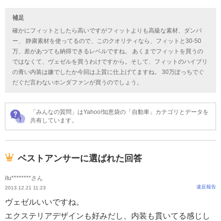
補足
確かにフィットとしたら高いですがフィットよりも高級な素材、ダンパ
ー、 静粛素材を使ってるので、このクオリティなら、フィットと30-50
万、差があつても納得できるレベルですね。 あくまでフィットを買うの
ではなくて、ヴェゼルを買うわけですから。そして、フィットのハイブリ
の青い内装は嫌でしたか今回は上質に仕上げてますね。 30万ぽっちでぐ
だぐだ言わないホンダファンが買うのでしょう。
「みんなの質問」はYahoo!知恵袋の「自動車」カテゴリとデータを
共有しています。
ベストアンサーに選ばれた回答
itu********さん
違反報告
2013.12.21 11:23
ヴェゼルいいですね。
エクステリアデザインも好みだし、内装も貫いてる感じし