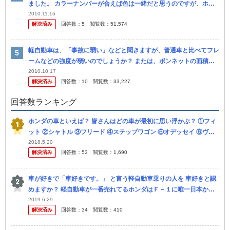
ました。 カラーナンバーが合えば色は一緒だと思うのですが、ホル
ツの方は上、 下塗りがありソフト99工房は上塗りだけでした。 ソフ
2010.11.16
解決済み
回答数：
5
閲覧数：
51,574
ト9...
軽自動車は、「事故に弱い」などと聞きますが、普通車と比べてフレ
ームなどの強度が弱いのでしょうか？ または、ボンネットの面積が
狭いから正面衝突した場合、運転席に衝撃の伝わりが大きいからでし
2010.10.17
解決済み
回答数：
10
閲覧数：
33,227
ょうか？ 普
回答数ランキング
ホンダの車といえば？ 皆さんはどの車が最初に思い浮かぶ？ ①フィ
ット ②シャトル ③フリード ④ステップワゴン ⑤オデッセイ ⑥ヴェ
ゼル ⑦CR-V ⑧CR-Z ⑨NSX ⑩レジェンド ⑪シ...
2018.5.20
解決済み
回答数：
53
閲覧数：
1,690
車が好きで「車好きです。」 と言う軽自動車乗りの人を 車好きと認
めますか？ 軽自動車が一番売れてるホンダはＦ－１に唯一日本から
参戦してる メーカーで車好きに支えられてるメーカーです。 本当は
2019.6.29
解決済み
回答数：
34
閲覧数：
410
フィ...