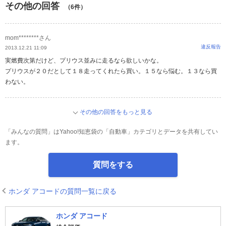
その他の回答
（6件）
mom********さん
違反報告
2013.12.21 11:09
実燃費次第だけど、プリウス並みに走るなら欲しいかな。
プリウスが２０だとして１８走ってくれたら買い。１５なら悩む。１３なら買
わない。
その他の回答をもっと見る
「みんなの質問」はYahoo!知恵袋の「自動車」カテゴリとデータを共有してい
ます。
質問をする
ホンダ アコードの質問一覧に戻る
ホンダ アコード