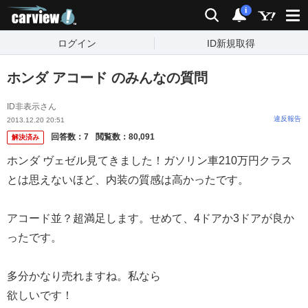
carview!
検索
通知
i
ログイン
ID新規取得
ホンダ アコード のみんなの質問
ID非表示さん
違反報告
2013.12.20 20:51
回答数：
7
閲覧数：
80,091
解決済み
ホンダ ヴェゼル見てきました！ガソリン車210万円クラス
とは思えないほど、内装の質感は高かったです。
アコード並？超満足します。せめて、4ドアか3ドアが良か
ったです。
多分かなり売れますね。私なら
欲しいです！