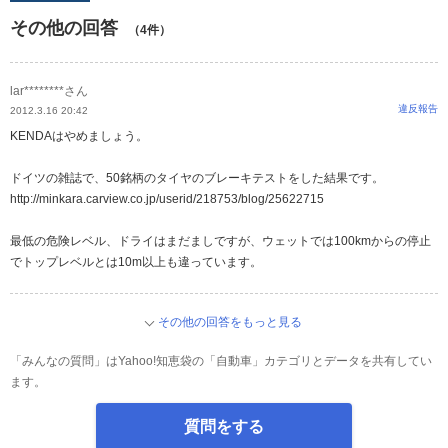
その他の回答
（4件）
lar********さん
違反報告
2012.3.16 20:42
KENDAはやめましょう。
ドイツの雑誌で、50銘柄のタイヤのブレーキテストをした結果です。
http://minkara.carview.co.jp/userid/218753/blog/25622715
最低の危険レベル、ドライはまだましですが、ウェットでは100kmからの停止
でトップレベルとは10m以上も違っています。
その他の回答をもっと見る
「みんなの質問」はYahoo!知恵袋の「自動車」カテゴリとデータを共有してい
ます。
質問をする