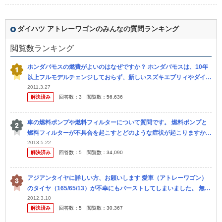
ダイハツ アトレーワゴンのみんなの質問ランキング
閲覧数ランキング
ホンダバモスの燃費がよいのはなぜですか？ ホンダバモスは、10年
以上フルモデルチェンジしておらず、新しいスズキエブリィやダイハ
ツアトレーワゴンより車重も重いのに、カタログ燃費でも優れ、e燃
2011.3.27
解決済み
回答数：
3
閲覧数：
56,636
費など...
車の燃料ポンプや燃料フィルターについて質問です。 燃料ポンプと
燃料フィルターが不具合を起こすとどのような症状が起こりますか？
当方１２年式のアトレーワゴンカスタムターボ４WD、約１０万キロ
2013.5.22
解決済み
回答数：
5
閲覧数：
34,090
走行です...
アジアンタイヤに詳しい方、お願いします 愛車（アトレーワゴン）
のタイヤ（165/65/13）が不幸にもバーストしてしまいました。 無事
だった他の3本も残り溝3ミリくらいでしたので、4本まとめて交...
2012.3.10
解決済み
回答数：
5
閲覧数：
30,367