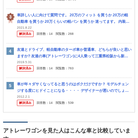
とは比較...
車詳しい人に向けて質問です。 20万のフィット を買うか 20万の軽
自動車 を買うか 20万くらいの軽バン を買うか 迷ってます。 内装の
広さ、遠出、燃費、この3つの条件やとどの20万がいい...
2021.8.22
解決済み
回答数：
14
閲覧数：
268
友達とドライブ、軽自動車のターボ車か普通車、どちらが良いと思い
ますか? 友達の車(アトレーワゴン)に4人乗って三重県松阪から新潟
県直江津経由で富山・岐阜県郡上を通っていくルートです。 泊りで
2019.5.31
解決済み
回答数：
14
閲覧数：
763
行...
車が年々ダサくなってると思うのはボクだけですか？ モデルチェン
ジする度にヒドイことになる・・・・ デザイナーが悪いのでしょう
か？ボクの感覚が悪いのでしょうか？ ホンダのCR-Vとかスバルのイ
2012.2.1
解決済み
回答数：
14
閲覧数：
539
ンプ...
アトレーワゴンを見た人はこんな車と比較していま