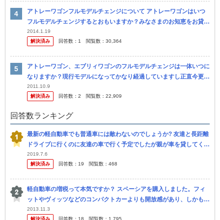
アトレーワゴンフルモデルチェンジについて アトレーワゴンはいつ
フルモデルチェンジするとおもいますか？みなさまのお知恵をお貸し
下さい。購入予定です
2014.1.19
解決済み
回答数：
1
閲覧数：
30,364
アトレーワゴン、エブリィワゴンのフルモデルチェンジは一体いつに
なりますか？現行モデルになってかなり経過していますし正直今更な
がら現行タイプを買うのもなぁ～…て感 じです。雑誌やネット見て
2011.10.9
解決済み
回答数：
2
閲覧数：
22,909
ても情報...
回答数ランキング
最新の軽自動車でも普通車には敵わないのでしょうか? 友達と長距離
ドライブに行くのに友達の車で行く予定でしたが親が車を貸してくれ
たので親の車で行きました。 車種ですが 友達の車→アトレーワゴ...
2019.7.6
解決済み
回答数：
19
閲覧数：
468
軽自動車の増税って本気ですか？ スペーシアを購入しました。フィ
ットやヴィッツなどのコンパクトカーよりも開放感があり、しかもス
イスイ進み、ポケットも凄いし、しかも前乗っていたアトレーワゴン
2013.11.3
解決済み
回答数：
18
閲覧数：
1,795