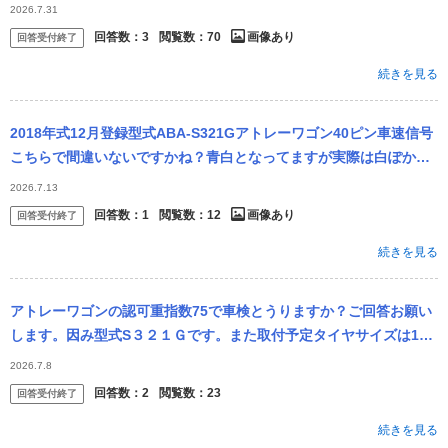
危険ですが、この車種なら大丈夫ですか？ まぁフロントがその分弱
2026.7.31
いと思いますが…
回答数：
3
閲覧数：
70
画像あり
回答受付終了
続きを見る
2018年式12月登録型式ABA-S321Gアトレーワゴン40ピン車速信号
こちらで間違いないですかね？青白となってますが実際は白ぽかっ
たので
2026.7.13
回答数：
1
閲覧数：
12
画像あり
回答受付終了
続きを見る
アトレーワゴンの認可重指数75で車検とうりますか？ご回答お願い
します。因み型式S３２１Ｇです。また取付予定タイヤサイズは165
-55-15です。
2026.7.8
回答数：
2
閲覧数：
23
回答受付終了
続きを見る