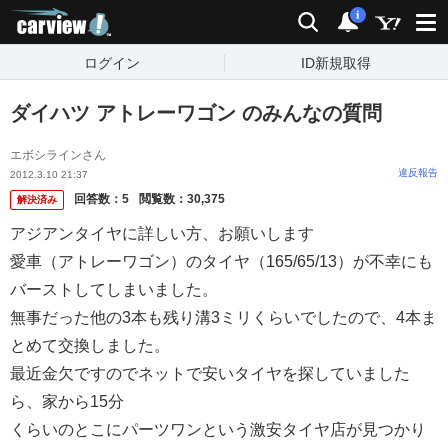
carview!
検索
通知
i
ログイン
ID新規取得
ダイハツ アトレーワゴン のみんなの質問
エボシラインさん
違反報告
2012.3.10 21:37
回答数：
5
閲覧数：
30,375
解決済み
アジアンタイヤに詳しい方、お願いします
愛車（アトレーワゴン）のタイヤ（165/65/13）が不幸にも
バーストしてしまいました。
無事だった他の3本も残り溝3ミリくらいでしたので、4本ま
とめて交換しました。
最近金欠ですのでネットで安いタイヤを探していました
ら、家から15分
くらいのとこにパーツワンという激安タイヤ店が見つかり