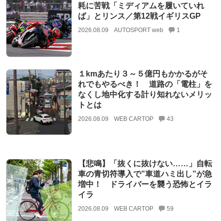
耗に苦戦「ミディアムを履いていれ
ば」とリンス／第12戦イギリスGP
2026.08.09
AUTOSPORT web
1
１kmあたり３～５億円もかかるがそ
れでもやるべき！ 道路の「電柱」を
なくし地中化する計り知れないメリッ
トとは
2026.08.09
WEB CARTOP
43
【悲鳴】「抜くに抜けない……」自転
車の青切符導入で”車道ハミ出し”が急
増中！ ドライバーを襲う恐怖とイラ
イラ
2026.08.09
WEB CARTOP
59