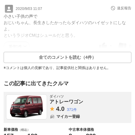
違反報告
2020/9/03 11:07
小さい子供の声で
おじいちゃん、長生きしたかったらダイハツのハイゼットにしな
よ。
というラジオCMはシュールだと思う。
1
0
返信1件
全てのコメントを読む（4件）
※コメントは個人の見解であり、記事提供社と関係はありません。
この記事に出てきたクルマ
ダイハツ
アトレーワゴン
4.
0
371件
マイカー登録
新車価格
中古車本体価格
（税込）