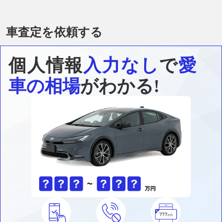
車査定を依頼する
個人情報
入力なし
で
愛
車の相場
がわかる!