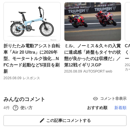
折りたたみ電動アシスト自転
ミル、ノーミス＆久々の入賞
C
車「Air 20 Ultra」に2026年
に達成感「終盤もタイヤの状
く
型、モータートルク強化…N
態が良かったのは収穫だ」／
ー
FCカード起動など5項目を刷
第12戦イギリスGP
20
カ
新
2026.08.09
AUTOSPORT web
2026.08.09
レスポンス
みんなのコメント
コメント非表示
4件
使い方
おすすめ順
新着順
この記事にコメントする