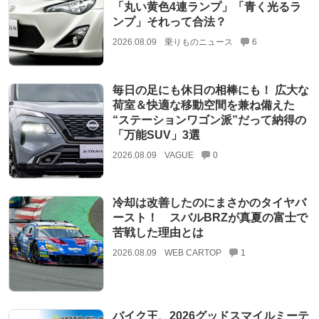
「丸い黄色4連ランプ」「青く光るラ
ンプ」それって合法？
2026.08.09
乗りものニュース
6
毎日の足にも休日の相棒にも！ 広大な
荷室＆快適な移動空間を兼ね備えた
“ステーションワゴン派”だって納得の
「万能SUV」3選
2026.08.09
VAGUE
0
冷却は改善したのにまさかのタイヤバ
ースト！ スバルBRZが真夏の富士で
苦戦した理由とは
2026.08.09
WEB CARTOP
1
バイク王、2026グッドスマイルミーテ