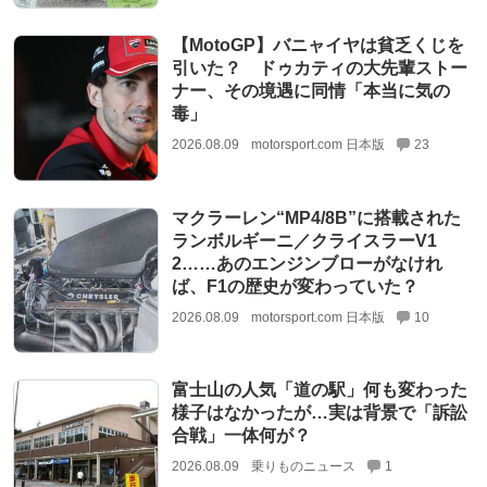
【MotoGP】バニャイヤは貧乏くじを
引いた？ ドゥカティの大先輩ストー
ナー、その境遇に同情「本当に気の
毒」
2026.08.09
motorsport.com 日本版
23
マクラーレン“MP4/8B”に搭載された
ランボルギーニ／クライスラーV1
2……あのエンジンブローがなけれ
ば、F1の歴史が変わっていた？
2026.08.09
motorsport.com 日本版
10
富士山の人気「道の駅」何も変わった
様子はなかったが…実は背景で「訴訟
合戦」一体何が？
2026.08.09
乗りものニュース
1