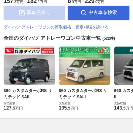
157
182
8
229
.
3万円
～
.
1万円
.
0万円
～
.
0万円
新車見積り
中古車を検索
ダイハツ アトレーワゴンの買取価格・査定相場を調べる
全国のダイハツ アトレーワゴン中古車一覧
(522件)
660 カスタムターボRS リ
660 カスタムターボRS リ
660 カス
ミテッド SAIII
ミテッド SAIII
II
支払総額
支払総額
支払総額
127
135
143
.
5
.
9
.
5
万円
万円
万