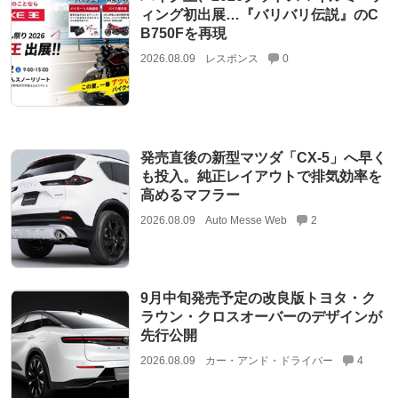
ィング初出展…『バリバリ伝説』のC
B750Fを再現
2026.08.09
レスポンス
0
発売直後の新型マツダ「CX-5」へ早く
も投入。純正レイアウトで排気効率を
高めるマフラー
2026.08.09
Auto Messe Web
2
9月中旬発売予定の改良版トヨタ・ク
ラウン・クロスオーバーのデザインが
先行公開
2026.08.09
カー・アンド・ドライバー
4