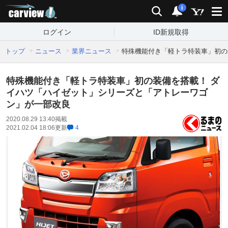
carview!
検索
通知
i
ログイン
ID新規取得
トップ
ニュース
業界ニュース
特殊機能付き「軽トラ特装車」初の
特殊機能付き「軽トラ特装車」初の装備を搭載！ ダ
イハツ「ハイゼット」シリーズと「アトレーワゴ
ン」が一部改良
2020.08.29 13:40
掲載
2021.02.04 18:06
更新
4