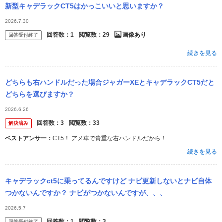
新型キャデラックCT5はかっこいいと思いますか？
2026.7.30
回答数：
1
閲覧数：
29
画像あり
回答受付終了
続きを見る
どちらも右ハンドルだった場合ジャガーXEとキャデラックCT5だと
どちらを選びますか？
2026.6.26
回答数：
3
閲覧数：
33
解決済み
ベストアンサー：
CT5！ アメ車で貴重な右ハンドルだから！
続きを見る
キャデラックct5に乗ってるんですけど ナビ更新しないとナビ自体
つかないんですか？ ナビがつかないんですが、、、
2026.5.7
回答数：
1
閲覧数：
3
回答受付終了