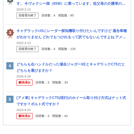
す。 今ヴォクシー煌（85W）に乗っています。祖父母の介護等のた
めに整備士の友人の勧めで乗っていましたが、介護が無くなったのと
2026.2.13
回答受付終了
回答数：
4
閲覧数：
85
20万...
キャデラックct5にレーダー探知機取り付けたいんですけど 適合車種
がわかりません どれでもつけれるって訳でもないんですよね アメ車
に大丈夫でおすすめなレーダー教えて欲しいです
2022.4.13
回答受付終了
回答数：
4
閲覧数：
125
どちらも右ハンドルだった場合ジャガーXEとキャデラックCT5だと
どちらを選びますか？
2026.6.26
解決済み
回答数：
3
閲覧数：
33
[アメ車] キャデラックCT5(現行)のホイール取り付け方式はナット式
ですか？ボルト式ですか？
2024.8.24
解決済み
回答数：
3
閲覧数：
42