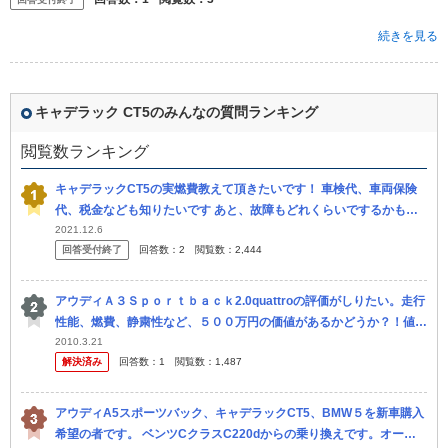
続きを見る
キャデラック CT5のみんなの質問ランキング
閲覧数ランキング
キャデラックCT5の実燃費教えて頂きたいです！ 車検代、車両保険
代、税金なども知りたいです あと、故障もどれくらいでするかもし
りたいです
2021.12.6
回答受付終了
回答数：
2
閲覧数：
2,444
アウディＡ３Ｓｐｏｒｔｂａｃｋ2.0quattroの評価がしりたい。走行
性能、燃費、静粛性など、５００万円の価値があるかどうか？！値引
き等も考えて、実際はどのくらいの値段になるのでしょうか ボル...
2010.3.21
解決済み
回答数：
1
閲覧数：
1,487
アウディA5スポーツバック、キャデラックCT5、BMW５を新車購入
希望の者です。 ベンツCクラスC220dからの乗り換えです。オーナ