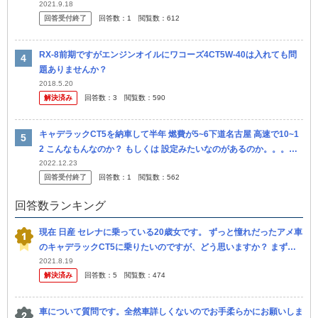
ー様に聞きたいのですが、年間維持費ってどれぐらいかかります
2021.9.18
回答受付終了
回答数：
1
閲覧数：
612
か？...
RX-8前期ですがエンジンオイルにワコーズ4CT5W-40は入れても問
題ありませんか？
2018.5.20
解決済み
回答数：
3
閲覧数：
590
キャデラックCT5を納車して半年 燃費が5~6下道名古屋 高速で10~1
2 こんなもんなのか？ もしくは 設定みたいなのがあるのか。。。な
にか
2022.12.23
回答受付終了
回答数：
1
閲覧数：
562
回答数ランキング
現在 日産 セレナに乗っている20歳女です。 ずっと憧れだったアメ車
のキャデラックCT5に乗りたいのですが、どう思いますか？ まず、
右ハンドルに慣れてしまったのと、セレナは車の高さもあるので、...
2021.8.19
解決済み
回答数：
5
閲覧数：
474
車について質問です。全然車詳しくないのでお手柔らかにお願いしま