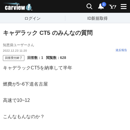
carview!
検索
通知
i
ログイン
ID新規取得
キャデラック CT5 のみんなの質問
知恵袋ユーザーさん
違反報告
2022.12.23 11:20
回答数：
1
閲覧数：
628
回答受付終了
キャデラックCT5を納車して半年
燃費が5~6下道名古屋
高速で10~12
こんなもんなのか？