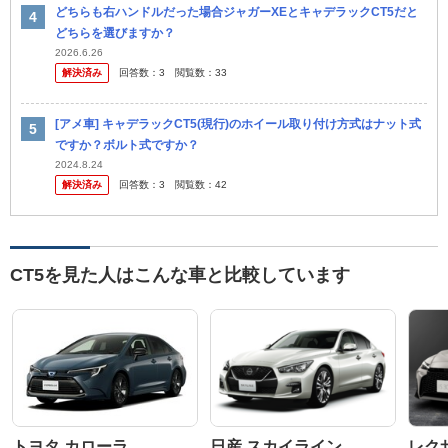
どちらも右ハンドルだった場合ジャガーXEとキャデラックCT5だと
どちらを選びますか？
2026.6.26
解決済み
回答数：
3
閲覧数：
33
[アメ車] キャデラックCT5(現行)のホイール取り付け方式はナット式
ですか？ボルト式ですか？
2024.8.24
解決済み
回答数：
3
閲覧数：
42
CT5を見た人はこんな車と比較しています
トヨタ カローラ
日産 スカイライン
レク