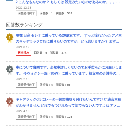
2 こんなもんなのか？ もしくは 設定みたいなのがあるのか。。。な
にか
2022.12.23
回答受付終了
回答数：
1
閲覧数：
562
回答数ランキング
現在 日産 セレナに乗っている20歳女です。 ずっと憧れだったアメ車
のキャデラックCT5に乗りたいのですが、どう思いますか？ まず、
右ハンドルに慣れてしまったのと、セレナは車の高さもあるので、...
2021.8.19
解決済み
回答数：
5
閲覧数：
474
車について質問です。全然車詳しくないのでお手柔らかにお願いしま
す。 今ヴォクシー煌（85W）に乗っています。祖父母の介護等のた
めに整備士の友人の勧めで乗っていましたが、介護が無くなったのと
2026.2.13
回答受付終了
回答数：
4
閲覧数：
85
20万...
キャデラックct5にレーダー探知機取り付けたいんですけど 適合車種
がわかりません どれでもつけれるって訳でもないんですよね アメ車
に大丈夫でおすすめなレーダー教えて欲しいです
2022.4.13
回答受付終了
回答数：
4
閲覧数：
125