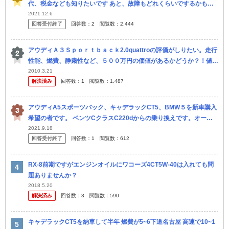
代、税金なども知りたいです あと、故障もどれくらいでするかもし
りたいです
2021.12.6
回答受付終了
回答数：
2
閲覧数：
2,444
アウディＡ３Ｓｐｏｒｔｂａｃｋ2.0quattroの評価がしりたい。走行
性能、燃費、静粛性など、５００万円の価値があるかどうか？！値引
き等も考えて、実際はどのくらいの値段になるのでしょうか ボル...
2010.3.21
解決済み
回答数：
1
閲覧数：
1,487
アウディA5スポーツバック、キャデラックCT5、BMW５を新車購入
希望の者です。 ベンツCクラスC220dからの乗り換えです。オーナ
ー様に聞きたいのですが、年間維持費ってどれぐらいかかります
2021.9.18
回答受付終了
回答数：
1
閲覧数：
612
か？...
RX-8前期ですがエンジンオイルにワコーズ4CT5W-40は入れても問
題ありませんか？
2018.5.20
解決済み
回答数：
3
閲覧数：
590
キャデラックCT5を納車して半年 燃費が5~6下道名古屋 高速で10~1