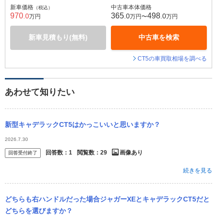
新車価格
中古車本体価格
（税込）
970
365
498
.0
.0
.0
万円
万円〜
万円
新車見積もり(無料)
中古車を検索
CT5の車買取相場を調べる
あわせて知りたい
新型キャデラックCT5はかっこいいと思いますか？
2026.7.30
回答数：
1
閲覧数：
29
画像あり
回答受付終了
続きを見る
どちらも右ハンドルだった場合ジャガーXEとキャデラックCT5だと
どちらを選びますか？