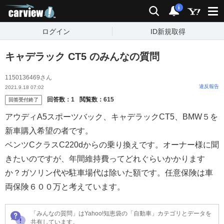
carview!
検索
通知
i
ログイン
ID新規取得
キャデラック CT5 のみんなの質問
1150136469さん
違反報告
2021.9.18 07:02
回答数：
1
閲覧数：
615
回答受付終了
アウディA5スポーツバック、キャデラックCT5、BMW５を
新車購入希望の者です。
ベンツCクラスC220dからの乗り換えです。オーナー様に聞
きたいのですが、年間維持費ってどれぐらいかかります
か？ガソリン代や駐車場代は除いた額です。任意保険は車
両保険６００万と考えています。
「みんなの質問」はYahoo!知恵袋の「自動車」カテゴリとデータを
共有しています。