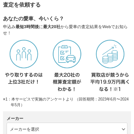
査定を依頼する
あなたの愛車、今いくら？
申込み
最短3時間後
に
最大20社
から愛車の査定結果をWebでお知ら
せ！
※1：本サービスで実施のアンケートより （回答期間：2023年6月〜2024
年5月）
メーカー