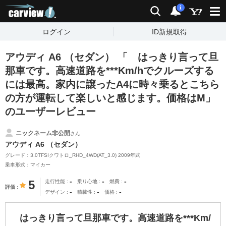
carview!
検索
通知
i
ログイン
ID新規取得
アウディ A6 （セダン） 「 はっきり言って旦
那車です。高速道路を***Km/hでクルーズする
には最高。家内に譲ったA4に時々乗るとこちら
の方が運転して楽しいと感じます。価格はM」
のユーザーレビュー
ニックネーム非公開
さん
アウディ A6 （セダン）
グレード：3.0TFSIクワトロ_RHD_4WD(AT_3.0) 2009年式
乗車形式：マイカー
-
-
-
5
走行性能
乗り心地
燃費
評価
-
-
-
デザイン
積載性
価格
はっきり言って旦那車です。高速道路を***Km/