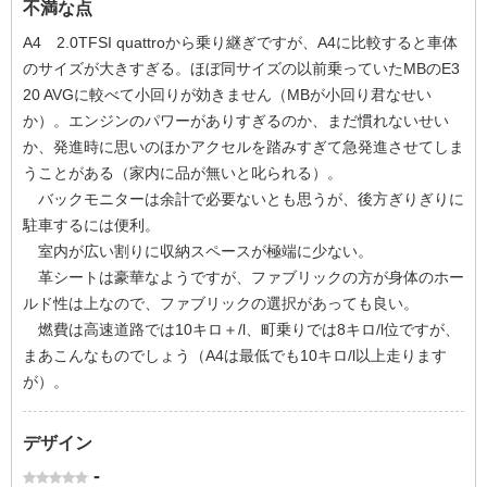
不満な点
A4 2.0TFSI quattroから乗り継ぎですが、A4に比較すると車体
のサイズが大きすぎる。ほぼ同サイズの以前乗っていたMBのE3
20 AVGに較べて小回りが効きません（MBが小回り君なせい
か）。エンジンのパワーがありすぎるのか、まだ慣れないせい
か、発進時に思いのほかアクセルを踏みすぎて急発進させてしま
うことがある（家内に品が無いと叱られる）。
バックモニターは余計で必要ないとも思うが、後方ぎりぎりに
駐車するには便利。
室内が広い割りに収納スペースが極端に少ない。
革シートは豪華なようですが、ファブリックの方が身体のホー
ルド性は上なので、ファブリックの選択があっても良い。
燃費は高速道路では10キロ＋/l、町乗りでは8キロ/l位ですが、
まあこんなものでしょう（A4は最低でも10キロ/l以上走ります
が）。
デザイン
-