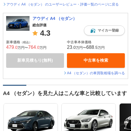
アウディ A4 （セダン） のユーザーレビュー・評価一覧のページに戻る
アウディ A4 （セダン）
総合評価
マイカー登録
4.3
新車価格
中古車本体価格
（税込）
479
764
23
688
.0
.0
.0
.5
万円〜
万円
万円〜
万円
新車見積もり(無料)
中古車を検索
A4 （セダン）の車買取相場を調べる
A4 （セダン）を見た人はこんな車と比較しています