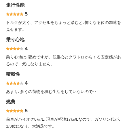
走行性能
5
トルクが太く、アクセルをちょっと踏むと､怖くなる位の加速を
見せます。
乗り心地
4
乗り心地は､硬めですが、低重心とクワトロからくる安定感があ
るので、気になりません。
積載性
4
あまり､多くの荷物を積む生活をしていないので‥
燃費
5
前車がハイオク8㎞/L､現車が軽油17㎞/Lなので、ガソリン代が､
1/3位になり、大満足です。