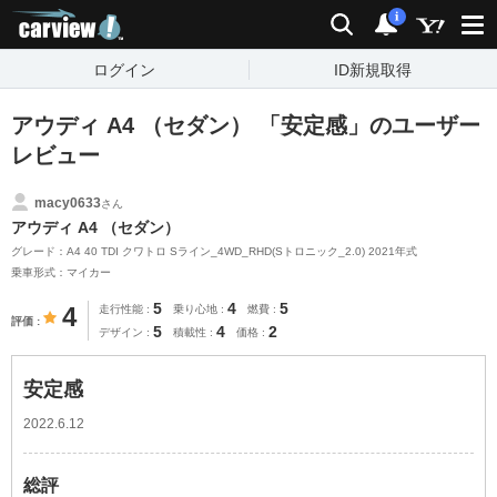
carview!
検索
通知
i
ログイン
ID新規取得
アウディ A4 （セダン） 「安定感」のユーザー
レビュー
macy0633
さん
アウディ A4 （セダン）
グレード：A4 40 TDI クワトロ Sライン_4WD_RHD(Sトロニック_2.0) 2021年式
乗車形式：マイカー
5
4
5
4
走行性能
乗り心地
燃費
評価
5
4
2
デザイン
積載性
価格
安定感
2022.6.12
総評