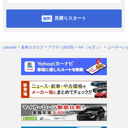
見積りスタート
carview!
新車カタログ
アウディ(AUDI)
A4 （セダン）
ユーザーレ