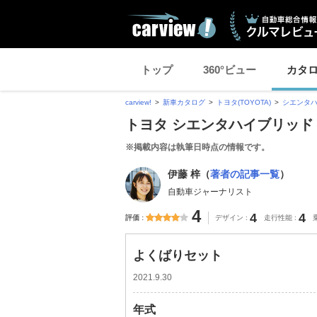
トップ
360°ビュー
カタ
carview!
新車カタログ
トヨタ(TOYOTA)
シエンタ
トヨタ シエンタハイブリッド
※掲載内容は執筆日時点の情報です。
伊藤 梓（
著者の記事一覧
）
自動車ジャーナリスト
4
4
4
評価
デザイン
走行性能
よくばりセット
2021.9.30
年式