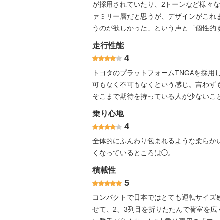
が採用されていたり、2トーンなど様々
ァミリー層だと思うが、デザインがこれ
うのが欲しかった」という声と「個性的
走行性能
4
トヨタのプラットフォームTNGAを採用
可もなく不可もなくという感じ。言わず
そこまで期待を持っている人が少ないこ
乗り心地
4
全体的にふんわり包まれるような柔らか
くなっているところは◯。
積載性
5
コンパクトで日本ではとても運転サイズ
せて、2、3列目を折りたたんで荷室を