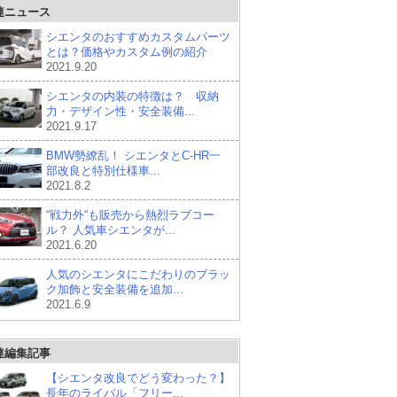
連ニュース
シエンタのおすすめカスタムパーツ
とは？価格やカスタム例の紹介
2021.9.20
シエンタの内装の特徴は？ 収納
力・デザイン性・安全装備...
2021.9.17
BMW勢繚乱！ シエンタとC-HR一
部改良と特別仕様車...
2021.8.2
“戦力外“も販売から熱烈ラブコー
ル？ 人気車シエンタが...
2021.6.20
人気のシエンタにこだわりのブラッ
ク加飾と安全装備を追加...
2021.6.9
連編集記事
【シエンタ改良でどう変わった？】
長年のライバル「フリー...