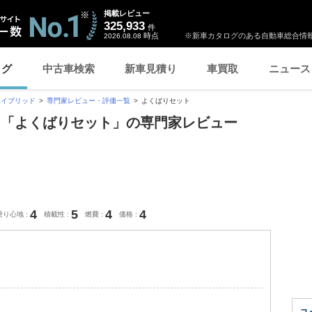
掲載レビュー
325,933
件
時点
※新車カタログのある自動車総合情報
2026.08.08
ログ
中古車検索
新車見積り
車買取
ニュース
ハイブリッド
専門家レビュー・評価一覧
よくばりセット
 「よくばりセット」の専門家レビュー
4
5
4
4
乗り心地
積載性
燃費
価格