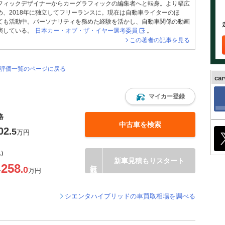
フィックデザイナーからカーグラフィックの編集者へと転身。より幅広
め、2018年に独立してフリーランスに。現在は自動車ライターのほ
ても活動中。パーソナリティを務めた経験を活かし、自動車関係の動画
演している。
日本カー・オブ・ザ・イヤー選考委員
。
この著者の記事を見る
・評価一覧のページに戻る
ca
マイカー登録
格
中古車を検索
02
.5
万円
込）
新車見積もりスタート
258
.0
〜
万円
シエンタハイブリッドの車買取相場を調べる