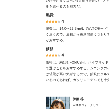
い勝手が良くなった5人乗り専用の「フ
ルを選べるのも魅力だ。
燃費
4
燃費は、14.0〜22.8km/L（WLT
く違うので、最初から長期間使うつもり
がおすすめ。
価格
4
価格は、約181〜258万円。ハイブリ
て選ぶことをおすすめする。シエンタの
は値段が高い気がするので、頻繁にクル
いるのであれば、ガソリンモデルでも十
伊藤 梓
自動車ジャーナリスト