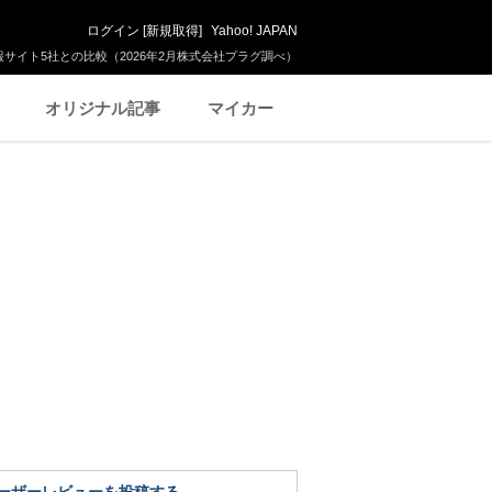
ログイン
[
新規取得
]
Yahoo! JAPAN
サイト5社との比較（2026年2月株式会社プラグ調べ）
オリジナル記事
マイカー