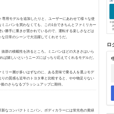
ユ
ート専用モデルを追加したりと、ユーザーにあわせて様々な使
※
なミニバンを買わなくても、この1台できちんとファミリカー
使い勝手に重きが置かれているので、運転する楽しさなどは
々な日常のシーンで大活躍してくれそうだ。
ロ
、抜群の積載性を誇るところ。ミニバンほどの大きさはいら
きれば嬉しいというニーズにばっちり応えてくれるモデルだ。
ァミリー層が多いはずなのに、ある意味で乗る人を選ぶモデ
走りの質感も近年のトヨタ車と比較すると、やや物足りない
今後のさらなるブラッシュアップに期待。
斬新なコンパクトミニバン。ボディカラーには蛍光色の黄緑