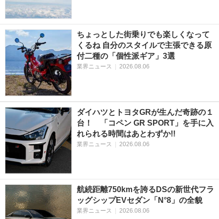
ちょっとした街乗りでも楽しくなって
くるね 自分のスタイルで主張できる原
付二種の「個性派ギア」3選
業界ニュース
|
2026.08.06
ダイハツとトヨタGRが生んだ奇跡の１
台！ 「コペン GR SPORT」を手に入
れられる時間はあとわずか!!
業界ニュース
|
2026.08.06
航続距離750kmを誇るDSの新世代フラ
ッグシップEVセダン「N°8」の全貌
業界ニュース
|
2026.08.06