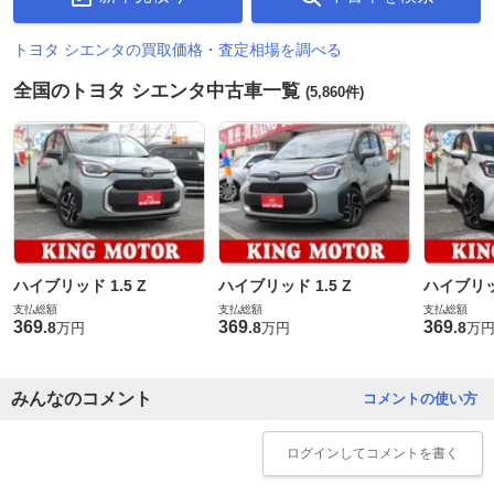
トヨタ シエンタの買取価格・査定相場を調べる
全国のトヨタ シエンタ中古車一覧
(5,860件)
ハイブリッド 1.5 Z
ハイブリッド 1.5 Z
ハイブリッド
支払総額
支払総額
支払総額
369
369
369
.
8
.
8
.
8
万円
万円
万
みんなのコメント
コメントの使い方
ログイン
してコメントを書く