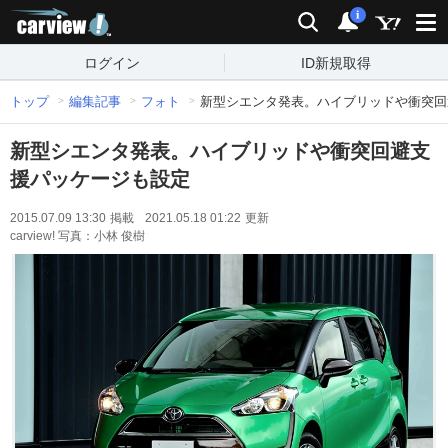
carview!
検索
通知
i
ログイン
ID新規取得
トップ
編集記事
フォト
新型シエンタ発表。ハイブリッドや衝突回
新型シエンタ発表。ハイブリッドや衝突回避支
援パッケージも設定
2015.07.09 13:30
掲載
2021.05.18 01:22
更新
carview! 写真：小林 俊樹