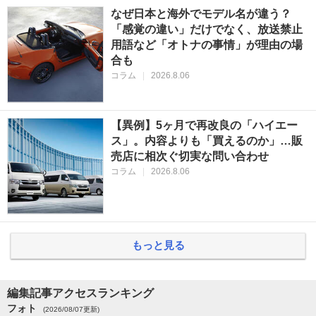
なぜ日本と海外でモデル名が違う？
「感覚の違い」だけでなく、放送禁止
用語など「オトナの事情」が理由の場
合も
コラム
|
2026.8.06
【異例】5ヶ月で再改良の「ハイエー
ス」。内容よりも「買えるのか」…販
売店に相次ぐ切実な問い合わせ
コラム
|
2026.8.06
もっと見る
編集記事アクセスランキング
フォト
(2026/08/07更新)