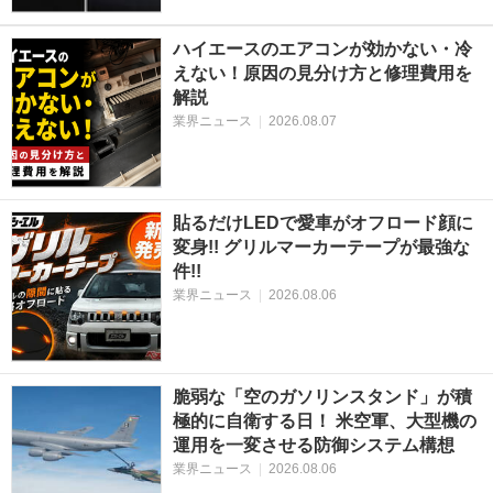
ハイエースのエアコンが効かない・冷
えない！原因の見分け方と修理費用を
解説
業界ニュース
|
2026.08.07
貼るだけLEDで愛車がオフロード顔に
変身!! グリルマーカーテープが最強な
件!!
業界ニュース
|
2026.08.06
脆弱な「空のガソリンスタンド」が積
極的に自衛する日！ 米空軍、大型機の
運用を一変させる防御システム構想
業界ニュース
|
2026.08.06