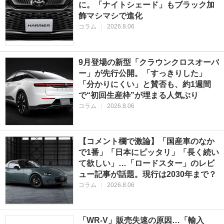
に。「ナイトシェード」もブラック加
飾マシマシで進化
コラム
|
2026.8.06
9月登場の新型「クラウンクロスオーバ
ー」が先行公開。「すっきりした」
「分かりにくい」と賛否も、約1週間
で“初回生産枠”が埋まる人気ぶり
コラム
|
2026.8.06
【コメント欄で激論】「国産車のなか
で1番」「日本にピッタリ」「長く続い
て欲しい」…「ロードスター」のレビ
ュー記事が話題。現行は2030年まで？
コラム
|
2026.8.06
「WR-V」販売失速の原因…「輸入