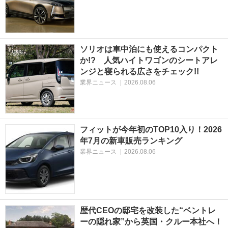
ソリオは車中泊にも使えるコンパクト
か!? 人気ハイトワゴンのシートアレ
ンジと寝られる広さをチェック!!
業界ニュース
|
2026.08.06
フィットが今年初のTOP10入り！2026
年7月の新車販売ランキング
業界ニュース
|
2026.08.06
歴代CEOの邸宅を改装した“ベントレ
ーの隠れ家”から英国・クルー本社へ！