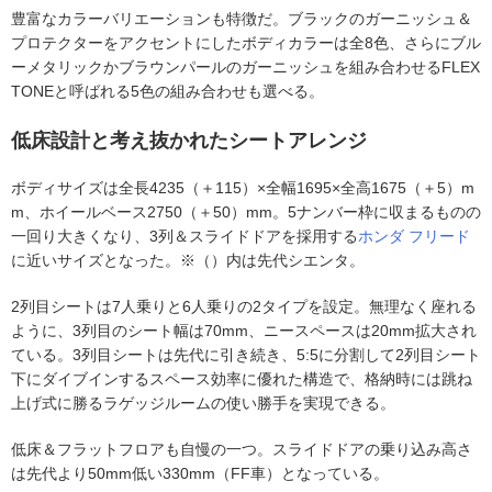
豊富なカラーバリエーションも特徴だ。ブラックのガーニッシュ＆
プロテクターをアクセントにしたボディカラーは全8色、さらにブル
ーメタリックかブラウンパールのガーニッシュを組み合わせるFLEX
TONEと呼ばれる5色の組み合わせも選べる。
低床設計と考え抜かれたシートアレンジ
ボディサイズは全長4235（＋115）×全幅1695×全高1675（＋5）m
m、ホイールベース2750（＋50）mm。5ナンバー枠に収まるものの
一回り大きくなり、3列＆スライドドアを採用する
ホンダ
フリード
に近いサイズとなった。※（）内は先代シエンタ。
2列目シートは7人乗りと6人乗りの2タイプを設定。無理なく座れる
ように、3列目のシート幅は70mm、ニースペースは20mm拡大され
ている。3列目シートは先代に引き続き、5:5に分割して2列目シート
下にダイブインするスペース効率に優れた構造で、格納時には跳ね
上げ式に勝るラゲッジルームの使い勝手を実現できる。
低床＆フラットフロアも自慢の一つ。スライドドアの乗り込み高さ
は先代より50mm低い330mm（FF車）となっている。