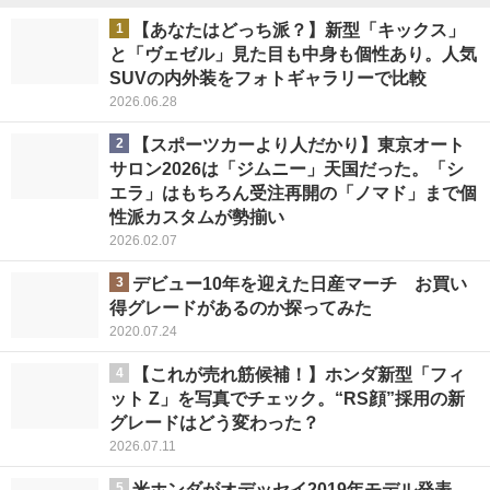
1
【あなたはどっち派？】新型「キックス」
と「ヴェゼル」見た目も中身も個性あり。人気
SUVの内外装をフォトギャラリーで比較
2026.06.28
2
【スポーツカーより人だかり】東京オート
サロン2026は「ジムニー」天国だった。「シ
エラ」はもちろん受注再開の「ノマド」まで個
性派カスタムが勢揃い
2026.02.07
3
デビュー10年を迎えた日産マーチ お買い
得グレードがあるのか探ってみた
2020.07.24
4
【これが売れ筋候補！】ホンダ新型「フィ
ット Z」を写真でチェック。“RS顔”採用の新
グレードはどう変わった？
2026.07.11
5
米ホンダがオデッセイ2019年モデル発表、