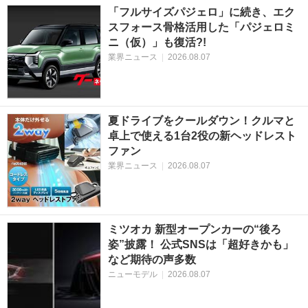
「フルサイズパジェロ」に続き、エク
スフォース骨格活用した「パジェロミ
ニ（仮）」も復活?!
業界ニュース
|
2026.08.07
夏ドライブをクールダウン！クルマと
卓上で使える1台2役の新ヘッドレスト
ファン
業界ニュース
|
2026.08.07
ミツオカ 新型オープンカーの“後ろ
姿”披露！ 公式SNSは「超好きかも」
など期待の声多数
ニューモデル
|
2026.08.07