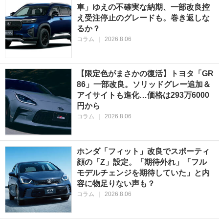
車」ゆえの不確実な納期、一部改良控
え受注停止のグレードも。巻き返しな
るか？
コラム
|
2026.8.06
【限定色がまさかの復活】トヨタ「GR
86」一部改良。ソリッドグレー追加＆
アイサイトも進化…価格は293万6000
円から
コラム
|
2026.8.06
ホンダ「フィット」改良でスポーティ
顔の「Z」設定。「期待外れ」「フル
モデルチェンジを期待していた」と内
容に物足りない声も？
コラム
|
2026.8.06