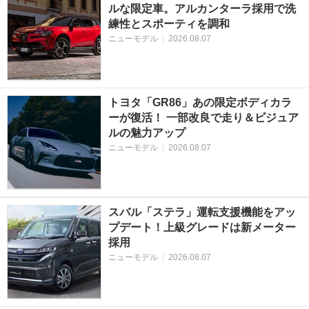
ルな限定車。アルカンターラ採用で洗
練性とスポーティを調和
ニューモデル
|
2026.08.07
トヨタ「GR86」あの限定ボディカラ
ーが復活！ 一部改良で走り＆ビジュア
ルの魅力アップ
ニューモデル
|
2026.08.07
スバル「ステラ」運転支援機能をアッ
プデート！上級グレードは新メーター
採用
ニューモデル
|
2026.08.07