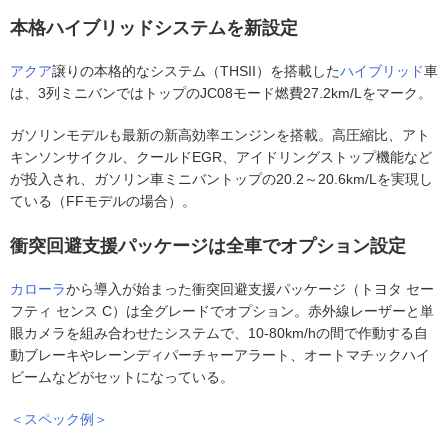
本格ハイブリッドシステムを新設定
アクア
譲りの本格的なシステム（THSII）を搭載した
ハイブリッド
車
は、3列ミニバンではトップのJC08モード燃費27.2km/Lをマーク。
ガソリンモデルも最新の新高効率エンジンを搭載。高圧縮比、アト
キンソンサイクル、クールドEGR、アイドリングストップ機能など
が投入され、ガソリン車ミニバントップの20.2～20.6km/Lを実現し
ている（FFモデルの場合）。
衝突回避支援パッケージは全車でオプション設定
カローラ
から導入が始まった衝突回避支援パッケージ（トヨタ セー
フティ センス C）は全グレードでオプション。赤外線レーザーと単
眼カメラを組み合わせたシステムで、10-80km/hの間で作動する自
動ブレーキやレーンディパーチャーアラート、オートマチックハイ
ビームなどがセットになっている。
＜スペック例＞