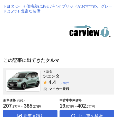
トヨタ C-HR 価格差はあるがハイブリッドがおすすめ、グレー
ドはSでも豊富な装備
この記事に出てきたクルマ
トヨタ
シエンタ
4.
4
1,270件
マイカー登録
新車価格
中古車本体価格
（税込）
207
385
19
402
.
8万円
～
.
2万円
.
8万円
～
.
5万円
新車見積り
中古車を検索