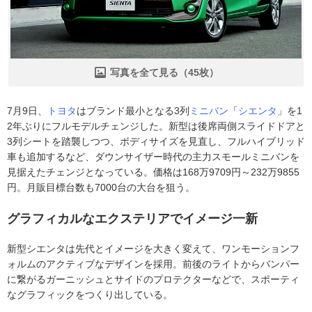
写真を全て見る（45枚）
7月9日、
トヨタ
はブランド最小となる3列
ミニバン
「
シエンタ
」を1
2年ぶりにフルモデルチェンジした。新型は後席両側スライドドアと
3列シートを踏襲しつつ、ボディサイズを見直し、フルハイブリッド
車も追加するなど、ダウンサイザー時代の主力スモールミニバンを
見据えたチェンジとなっている。価格は168万9709円～232万9855
円。月販目標台数も7000台の大台を狙う。
グラフィカルなエクステリアでイメージ一新
新型シエンタは先代とイメージを大きく変えて、ワンモーションフ
ォルムのアクティブなデザインを採用。前後のライトからバンパー
に繋がるガーニッシュとサイドのプロテクターなどで、スポーティ
なグラフィックをつくり出している。