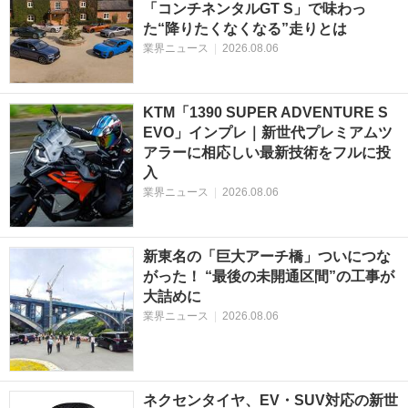
「コンチネンタルGT S」で味わっ
た“降りたくなくなる”走りとは
業界ニュース
|
2026.08.06
KTM「1390 SUPER ADVENTURE S
EVO」インプレ｜新世代プレミアムツ
アラーに相応しい最新技術をフルに投
入
業界ニュース
|
2026.08.06
新東名の「巨大アーチ橋」ついにつな
がった！ “最後の未開通区間”の工事が
大詰めに
業界ニュース
|
2026.08.06
ネクセンタイヤ、EV・SUV対応の新世