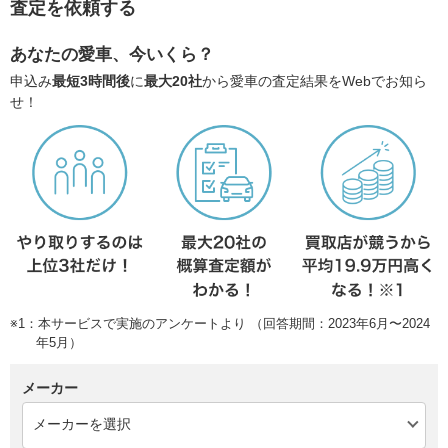
査定を依頼する
あなたの愛車、今いくら？
申込み
最短3時間後
に
最大20社
から愛車の査定結果をWebでお知ら
せ！
※1：本サービスで実施のアンケートより （回答期間：2023年6月〜2024
年5月）
メーカー