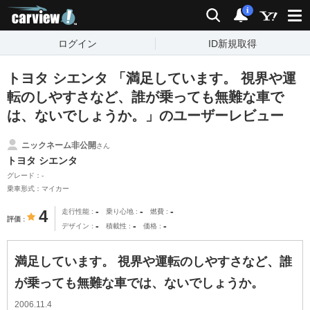
carview!
検索
通知
i
ログイン
ID新規取得
トヨタ シエンタ 「満足しています。 視界や運
転のしやすさなど、誰が乗っても無難な車で
は、ないでしょうか。」のユーザーレビュー
ニックネーム非公開
さん
トヨタ シエンタ
グレード：-
乗車形式：マイカー
-
-
-
4
走行性能
乗り心地
燃費
評価
-
-
-
デザイン
積載性
価格
満足しています。 視界や運転のしやすさなど、誰
が乗っても無難な車では、ないでしょうか。
2006.11.4