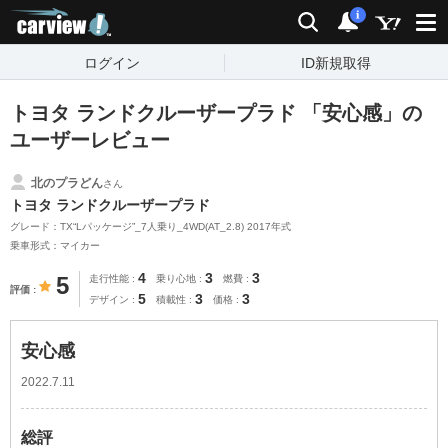
carview!
検索
通知
i
ログイン
ID新規取得
トヨタ ランドクルーザープラド 「安心感」の
ユーザーレビュー
北のプラどん
さん
トヨタ ランドクルーザープラド
グレード：TX“Lパッケージ”_7人乗り_4WD(AT_2.8) 2017年式
乗車形式：マイカー
4
3
3
5
走行性能
乗り心地
燃費
評価
5
3
3
デザイン
積載性
価格
安心感
2022.7.11
総評