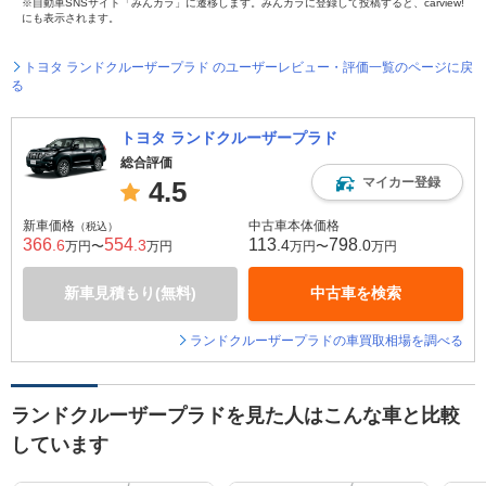
※自動車SNSサイト「みんカラ」に遷移します。みんカラに登録して投稿すると、carview!
にも表示されます。
トヨタ ランドクルーザープラド のユーザーレビュー・評価一覧のページに戻
る
トヨタ ランドクルーザープラド
総合評価
マイカー登録
4.5
新車価格
中古車本体価格
（税込）
366
554
113
798
.6
.3
.4
.0
万円〜
万円
万円〜
万円
新車見積もり(無料)
中古車を検索
ランドクルーザープラドの車買取相場を調べる
ランドクルーザープラドを見た人はこんな車と比較
しています