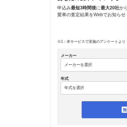
申込み
最短3時間後
に
最大20社
か
愛車の査定結果をWebでお知らせ
※1：本サービスで実施のアンケートより （
メーカー
年式