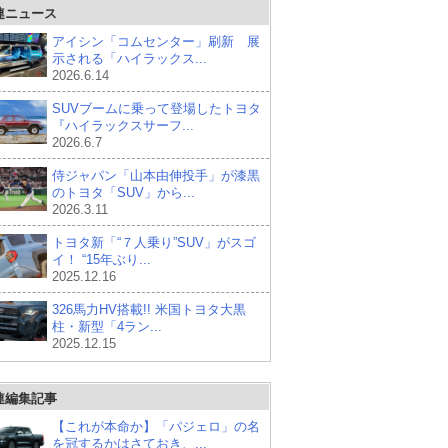
連ニュース
アイシン「コムセンター」刷新 展
示される「ハイラックス...
2026.6.14
SUVブームに乗って登場したトヨタ
『ハイラックスサーフ...
2026.6.7
侍ジャパン「山本由伸投手」が漆黒
のトヨタ「SUV」から...
2026.3.11
トヨタ新「“７人乗り”SUV」がスゴ
イ！ “15年ぶり...
2025.12.16
326馬力HV搭載!! 米国トヨタ大黒
柱・新型「4ラン...
2025.12.15
連編集記事
【これが本命か】「パジェロ」の名
を冠するかはさておき、...