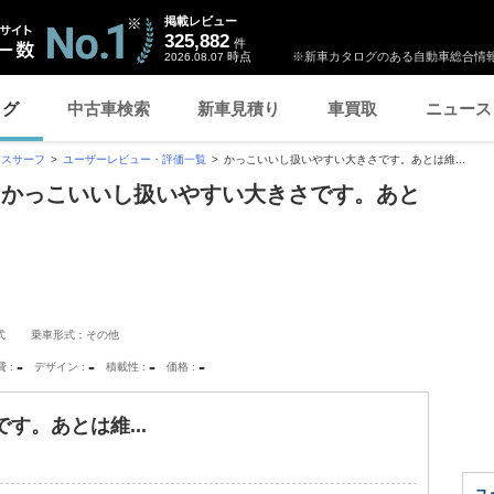
掲載レビュー
325,882
件
時点
※新車カタログのある自動車総合情報
2026.08.07
ログ
中古車検索
新車見積り
車買取
ニュース
クスサーフ
ユーザーレビュー・評価一覧
かっこいいし扱いやすい大きさです。あとは維...
「かっこいいし扱いやすい大きさです。あと
式
乗車形式：その他
-
-
-
-
費
デザイン
積載性
価格
す。あとは維...