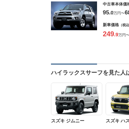
中古車本体価
95
6
.0
万円
〜
新車価格
（税
249
.9
万円
ハイラックスサーフを見た人
スズキ ジムニー
スズキ ハ