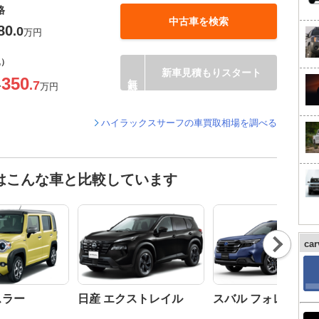
格
中古車を検索
80
.0
万円
込）
新車見積もりスタート
350
.7
〜
万円
ハイラックスサーフの車買取相場を調べる
はこんな車と比較しています
Nex
ca
t
スラー
日産 エクストレイル
スバル フォレスター