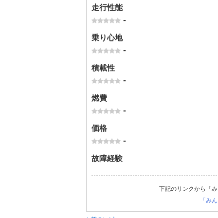
走行性能
-
乗り心地
-
積載性
-
燃費
-
価格
-
故障経験
下記のリンクから「み
「みん