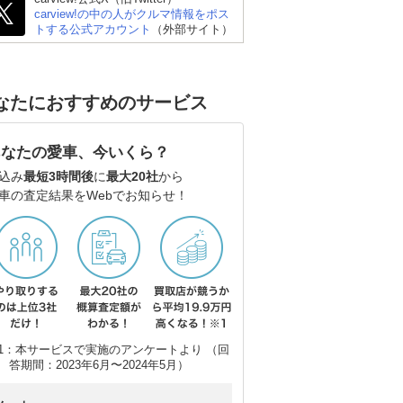
carview!の中の人がクルマ情報をポス
トする公式アカウント
（外部サイト）
なたにおすすめのサービス
あなたの愛車、今いくら？
込み
最短3時間後
に
最大20社
から
車の査定結果をWebでお知らせ！
1：本サービスで実施のアンケートより （回
答期間：2023年6月〜2024年5月）