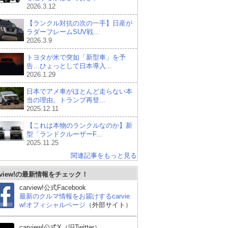
2026.3.12
【ランクル対抗の次の一手】日産が
ラダーフレームSUV戦...
2026.3.9
トヨタが米で突如「新型車」を予
告…ひょっとして日本導入...
2026.1.29
日本でアメ車がほとんど走らない本
当の理由。トランプ再登...
2025.12.11
【これは本物のランクルなのか】新
型「ランドクルーザーF...
2025.11.25
関連記事をもっと見る
rview!の最新情報をチェック！
carview!公式Facebook
最新のクルマ情報をお届けするcarvie
w!オフィシャルページ
（外部サイト）
carview!公式X（旧Twitter）