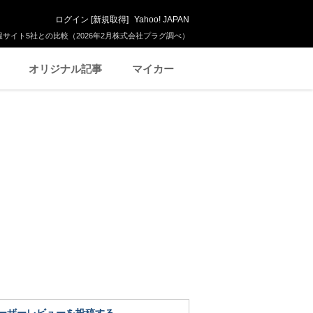
ログイン
[
新規取得
]
Yahoo! JAPAN
サイト5社との比較（2026年2月株式会社プラグ調べ）
オリジナル記事
マイカー