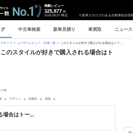
掲載レビュー
325,877
件
時点
※新車カタログのある自動車総合情報
2026.08.07
ログ
中古車検索
新車見積り
車買取
ニュース
クスサーフ
ユーザーレビュー・評価一覧
このスタイルが好きで購入される場合はトー...
「このスタイルが好きで購入される場合はト
その他
-
-
-
-
費
デザイン
積載性
価格
場合はトー...