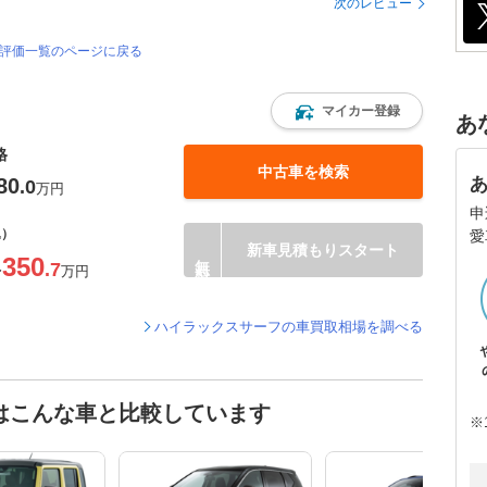
次のレビュー
・評価一覧のページに戻る
マイカー登録
あ
格
中古車を検索
80
.0
万円
申
込）
愛
新車見積もりスタート
350
.7
〜
万円
ハイラックスサーフの車買取相場を調べる
はこんな車と比較しています
※