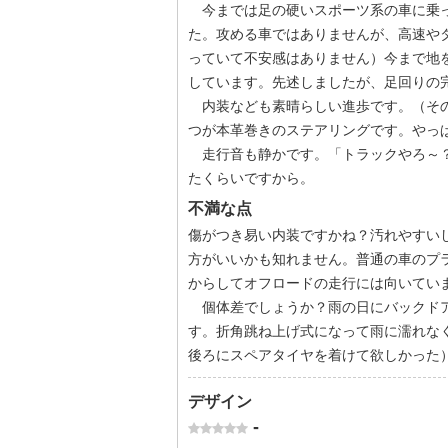
今までは足の硬いスポーツ系の車に乗っ
た。攻める車ではありませんが、高速や
っていて不安感はありません）今まで地
しています。先述しましたが、足回りの
内装なども素晴らしい進歩です。（その
つが本革巻きのステアリングです。やっ
走行音も静かです。「トラックやろ～？
たくらいですから。
不満な点
傷がつき易い内装ですかね？汚れやすい
方がいいかも知れません。普通の車のプ
からしてオフロードの走行には向いてい
個体差でしょうか？雨の日にバックドア
す。折角跳ね上げ式になって雨に濡れな
後ろにスペアタイヤを着けて欲しかった
デザイン
-