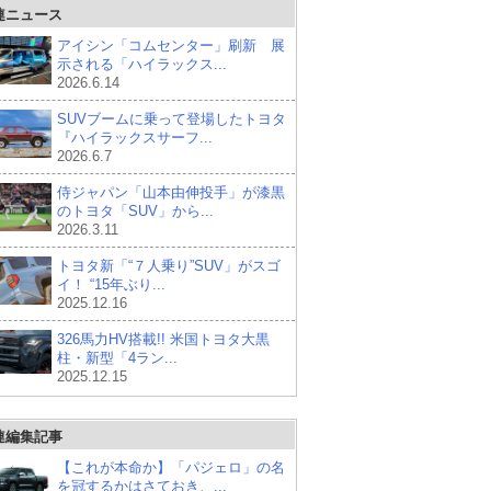
連ニュース
アイシン「コムセンター」刷新 展
示される「ハイラックス...
2026.6.14
SUVブームに乗って登場したトヨタ
『ハイラックスサーフ...
2026.6.7
侍ジャパン「山本由伸投手」が漆黒
のトヨタ「SUV」から...
2026.3.11
トヨタ新「“７人乗り”SUV」がスゴ
イ！ “15年ぶり...
2025.12.16
326馬力HV搭載!! 米国トヨタ大黒
柱・新型「4ラン...
2025.12.15
連編集記事
【これが本命か】「パジェロ」の名
を冠するかはさておき、...