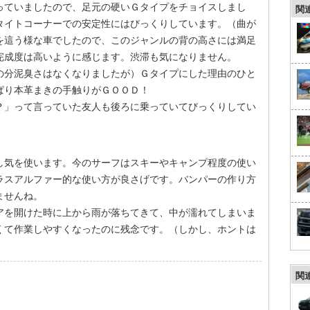
ていましたので、足元の硬いＧタイプをチョイスしまし
関
タイトコーナーでの安定性にはびっくりしています。（曲が
を這う様な車でしたので、このジャンルの背の高さには満足
完成度は高いように感じます。渋滞も気になりません。
分泥臭さはなくなりましたが）Ｇタイプにした理由のひと
ぱり本革まきの手触りがＧＯＯＤ！
」って言っていた友人も後ろに乗っていてびっくりしてい
し気を使います。今のサーフはスキーやキャンプ程度の使い
ラスアルファー的な使い方が良さげです。バンパーの作り方
ませんね。
を開けた時に上から雨が落ちてきて、中が濡れてしまいま
くて作業しやすくなったのに残念です。（しかし、ホントは
）
関