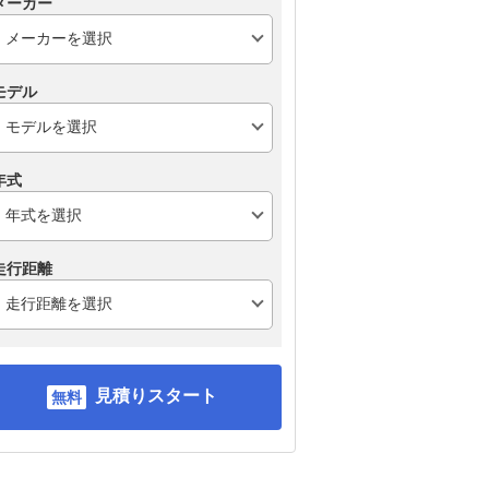
メーカー
モデル
マツダ CX-5
ホンダ ヴェゼル
日産
R
年式
走行距離
見積りスタート