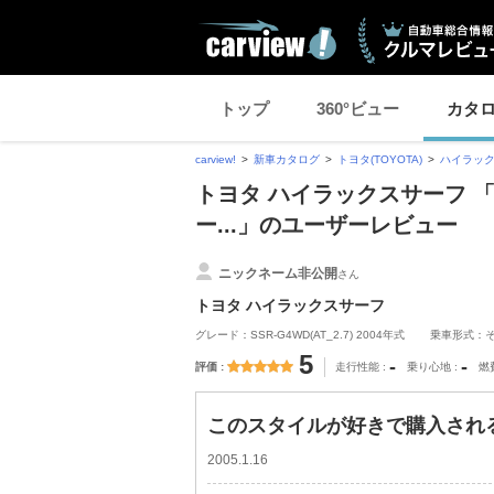
トップ
360°ビュー
カタ
carview!
新車カタログ
トヨタ(TOYOTA)
ハイラッ
トヨタ ハイラックスサーフ 
ー...」のユーザーレビュー
ニックネーム非公開
さん
トヨタ ハイラックスサーフ
グレード：SSR-G4WD(AT_2.7) 2004年式
乗車形式：
5
-
-
評価
走行性能
乗り心地
燃
このスタイルが好きで購入される
2005.1.16