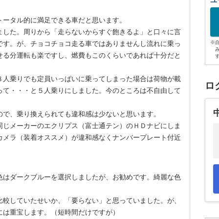
ユ
トータル的に満足できる車だと思います。
した。周りから「走らないからすぐ飽きるよ」と口々に言
です。が、チョコチョコ走る車ではありませんし流れに乗っ
※
せる分運転も楽ですし、燃費もこのくらいであれば十分だと
人乗りでも定員いっぱいに乗ってしまった場合は荷物が載
ロ
って・・・と５人乗りにしました。今のところは不自由して
で、乗り換えられても違和感は少ないと思います。
じメーカーのエクリプス（富士通テン）のＨＤナビにしま
カメラ（装着オススメ）が違和感なくナンバープレート付近
色はダークブルーを選択しましたが、お勧めです。綺麗な色
較していたせいか、「要らない」と思っていました。が、
には重宝します。（短時間だけですが）