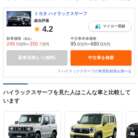
トヨタ ハイラックスサーフ
総合評価
マイカー登録
4.2
新車価格
中古車本体価格
（税込）
249
350
95
680
.9
.7
.0
.0
万円〜
万円
万円〜
万円
新車見積もり(無料)
中古車を検索
ハイラックスサーフの車買取相場を調べる
ハイラックスサーフを見た人はこんな車と比較して
います