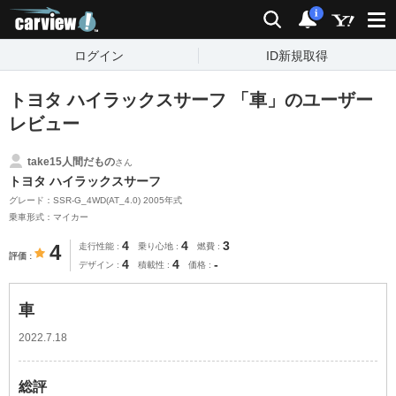
carview!
検索
通知
i
ログイン
ID新規取得
トヨタ ハイラックスサーフ 「車」のユーザー
レビュー
take15人間だもの
さん
トヨタ ハイラックスサーフ
グレード：SSR-G_4WD(AT_4.0) 2005年式
乗車形式：マイカー
4
4
3
4
走行性能
乗り心地
燃費
評価
4
4
-
デザイン
積載性
価格
車
2022.7.18
総評