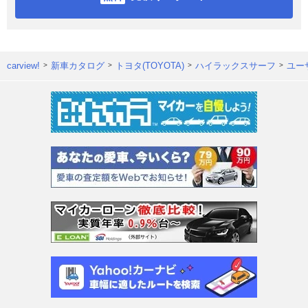
carview!
新車カタログ
トヨタ(TOYOTA)
ハイラックスサーフ
ユー