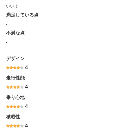
いいよ
満足している点
-
不満な点
-
デザイン
4
走行性能
4
乗り心地
4
積載性
4