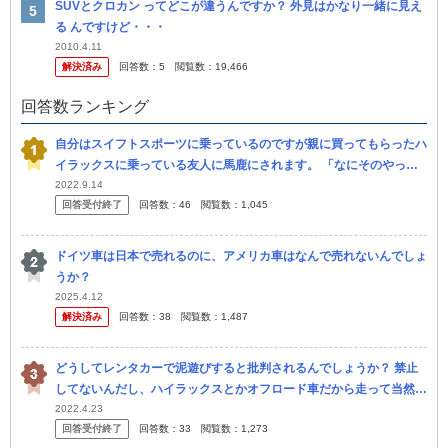
SUVとクロカン ってどこが違うんですか？ 外見はかなり一緒に見え
る んですけど・・・
2010.4.11
解決済み
回答数：
5
閲覧数：
19,466
回答数ランキング
自分はスイフトスポーツに乗っているのですが親に買ってもらったハ
イラックスに乗っている友人に馬鹿にされます。 「なにそのやっす
い車 貧乏人の大学生と同レベルやん」などと言われます。 確かにハ
2022.9.14
回答受付終了
回答数：
46
閲覧数：
1,045
イラッ...
ドイツ車は日本で売れるのに、アメリカ車はなんで売れないんでしょ
うか？
2025.4.12
解決済み
回答数：
38
閲覧数：
1,487
どうしてレンタカーで泥遊びすると批判されるんでしょうか？ 禁止
してないんだし、ハイラックスとかオフロード車だから走って当然で
すよね？
2022.4.23
回答受付終了
回答数：
33
閲覧数：
1,273