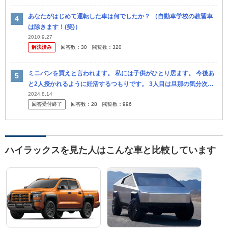
あなたがはじめて運転した車は何でしたか？ （自動車学校の教習車
は除きます！(笑)）
2010.9.27
解決済み
回答数：
30
閲覧数：
320
ミニバンを買えと言われます。 私には子供がひとり居ます。 今後あ
と2人授かれるように妊活するつもりです。 3人目は旦那の気分次第
ですが、私は絶対に欲しいので一応その予定です。 元々タンドラに
2024.8.14
回答受付終了
回答数：
28
閲覧数：
996
乗り...
ハイラックスを見た人はこんな車と比較しています