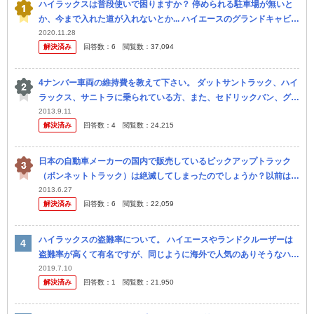
ハイラックスは普段使いで困りますか？ 停められる駐車場が無いと
か、今まで入れた道が入れないとか... ハイエースのグランドキャビ
ン？一番でかいやつよりはマシですかね？
2020.11.28
解決済み
回答数：
6
閲覧数：
37,094
4ナンバー車両の維持費を教えて下さい。 ダットサントラック、ハイ
ラックス、サニトラに乗られている方、また、セドリックバン、グロ
リアバン、クラウンバン、マークⅡバンに乗られている方いました
2013.9.11
解決済み
回答数：
4
閲覧数：
24,215
ら、お...
日本の自動車メーカーの国内で販売しているピックアップトラック
（ボンネットトラック）は絶滅してしまったのでしょうか？以前は三
菱とホンダで販売していたと思うのですが・・・ ご存知の方いらっ
2013.6.27
解決済み
回答数：
6
閲覧数：
22,059
しゃいまし...
ハイラックスの盗難率について。 ハイエースやランドクルーザーは
盗難率が高くて有名ですが、同じように海外で人気のありそうなハイ
ラックスは余り盗難の話を聞きません。 中古車を見ると同じように
2019.7.10
解決済み
回答数：
1
閲覧数：
21,950
かなり...