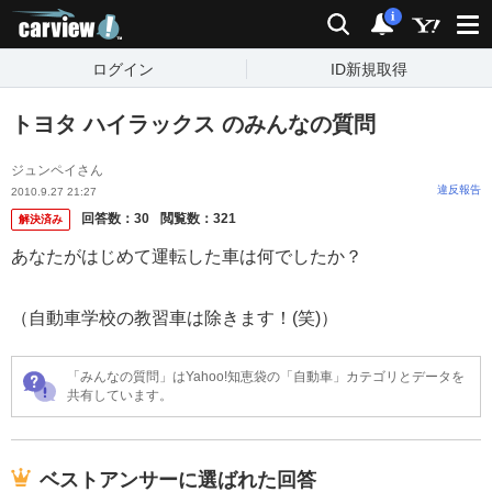
carview!
検索
通知
i
ログイン
ID新規取得
トヨタ ハイラックス のみんなの質問
ジュンペイさん
違反報告
2010.9.27 21:27
回答数：
30
閲覧数：
321
解決済み
あなたがはじめて運転した車は何でしたか？
（自動車学校の教習車は除きます！(笑)）
「みんなの質問」はYahoo!知恵袋の「自動車」カテゴリとデータを
共有しています。
ベストアンサーに選ばれた回答