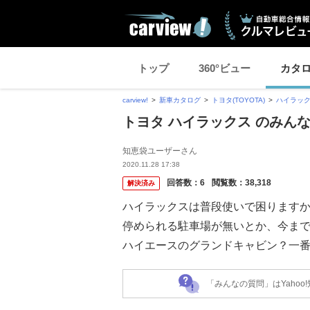
トップ
360°ビュー
カタ
carview!
新車カタログ
トヨタ(TOYOTA)
ハイラッ
トヨタ ハイラックス のみん
知恵袋ユーザーさん
2020.11.28 17:38
回答数：
6
閲覧数：
38,318
解決済み
ハイラックスは普段使いで困ります
停められる駐車場が無いとか、今まで入
ハイエースのグランドキャビン？一
「みんなの質問」はYaho