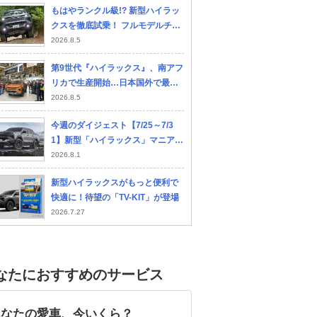
もはやランクル級!? 新型ハイラッ
クスを徹底試乗！ フルモデルチェ
ンジで走破性はここまで進化した
2026.8.5
第9世代『ハイラックス』、南アフ
リカで生産開始…日本国外で最古
のトヨタ工場
2026.8.5
今週のダイジェスト【7/25～7/3
1】新型「ハイラックス」マニア注
目の実力をチェック
2026.8.1
新型ハイラックスがもっと便利で
快適に！待望の「TV-KIT」が登場
2026.7.27
なたにおすすめのサービス
あなたの愛車、今いくら？