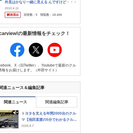
外見はかなり一緒に見える んですけど・・・
2010.4.11
解決済み
回答数：
5
閲覧数：
19,466
carview!の最新情報をチェック！
cebook、X（旧Twitter）、Youtubeで最新のクル
情報をお届けします。（外部サイト）
関連ニュース＆編集記事
関連ニュース
関連編集記事
トヨタを支える年間2000台のクル
マ【池田直渡の5分でわかるクルマ
経済】
2026.8.7