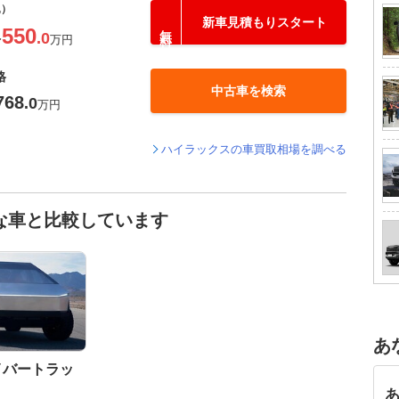
込）
新車見積もりスタート
550
.0
〜
万円
格
中古車を検索
768
.0
万円
ハイラックスの車買取相場を調べる
な車と比較しています
あ
イバートラッ