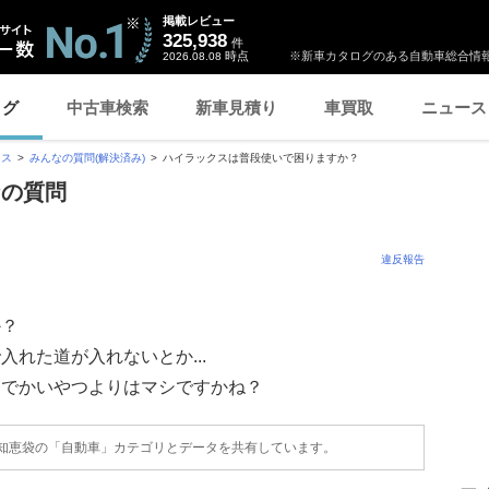
掲載レビュー
325,938
件
時点
※新車カタログのある自動車総合情報
2026.08.08
ログ
中古車検索
新車見積り
車買取
ニュース
クス
みんなの質問(解決済み)
ハイラックスは普段使いで困りますか？
なの質問
違反報告
か？
れた道が入れないとか...
番でかいやつよりはマシですかね？
o!知恵袋の「自動車」カテゴリとデータを共有しています。