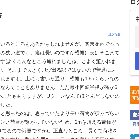
ロ
答
違反報告
でいるところもあるかもしれませんが、関東圏内で困っ
内の狭い道でも、縦は長いのですが横幅は実はそこまで
す(よくこんなところ通れましたね、とよく驚かれま
が、そこまで大きく飛び出る訳ではないので普通にス
れますよ。上にも書いた通り、横幅も1.85くらいなの
なんてこともありません。ただ最小回転半径が確か6.
いこともありますが、Uターンなんてほとんどしないの
でした。
なと思ったのは、思っていたより長い荷物が積みづらい
ンと荷台が繋がっていないため、2mを超える荷物が
けてるので尚更ですが)。正直なところ、長くて荷物を