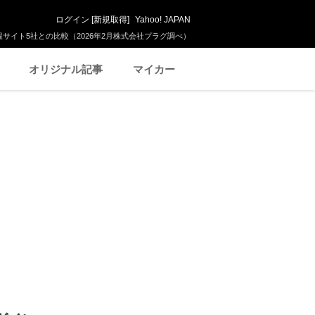
ログイン
[
新規取得
]
Yahoo! JAPAN
サイト5社との比較（2026年2月株式会社プラグ調べ）
オリジナル記事
マイカー