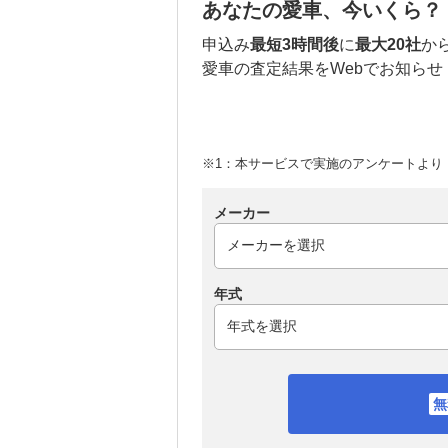
あなたの愛車、今いくら？
申込み
最短3時間後
に
最大20社
か
愛車の査定結果をWebでお知らせ
※1：本サービスで実施のアンケートより （
メーカー
年式