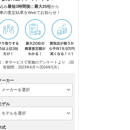
込み
最短3時間後
に
最大20社
から
車の査定結果をWebでお知らせ！
1：本サービスで実施のアンケートより （回
答期間：2023年6月〜2024年5月）
メーカー
モデル
年式