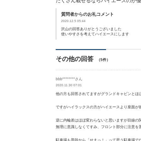
たくさん載せるならハイエースのが
質問者からのお礼コメント
2020.12.5 05:44
沢山の回答ありがとうございました
使いやすさを考えてハイエースにします
その他の回答
（5件）
bbb********さん
2020.11.30 07:01
他の方も回答されてますがグランドキャビンとほ
ですがハイラックスの方がハイエースより座面が
逆に内輪差はほぼ変わらないと思いますが目線の
無理に意識しなくてすみ、フロント部分に注意を
駐車場も普段から「せまっ！」って思う駐車場で