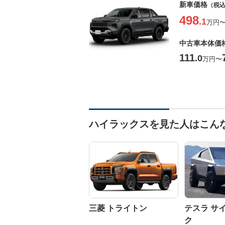
新車価格
（税
498
.1
万円
中古車本体価
111
.0
万円
〜
ハイラックスを見た人はこん
三菱 トライトン
テスラ サ
ク