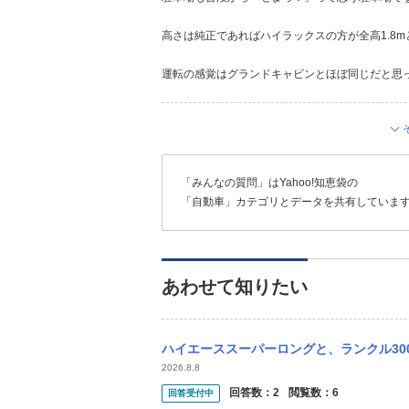
高さは純正であればハイラックスの方が全高1.8m
運転の感覚はグランドキャビンとほぼ同じだと思
「みんなの質問」はYahoo!知恵袋の
「自動車」カテゴリとデータを共有していま
あわせて知りたい
ハイエーススーパーロングと、ランクル300G
2026.8.8
回答数：
2
閲覧数：
6
回答受付中