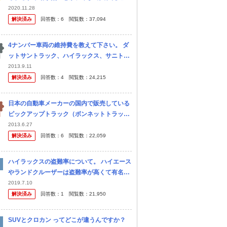
入れないとか... ハイエースのグランドキャビ
2020.11.28
ン？一番でかいやつよりはマシですかね？
解決済み
回答数：
6
閲覧数：
37,094
4ナンバー車両の維持費を教えて下さい。 ダ
ットサントラック、ハイラックス、サニトラ
に乗られている方、また、セドリックバン、
2013.9.11
グロリアバン、クラウンバン、マークⅡバン
解決済み
回答数：
4
閲覧数：
24,215
に乗られている方いましたら、お...
日本の自動車メーカーの国内で販売している
ピックアップトラック（ボンネットトラッ
ク）は絶滅してしまったのでしょうか？以前
2013.6.27
は三菱とホンダで販売していたと思うのです
解決済み
回答数：
6
閲覧数：
22,059
が・・・ ご存知の方いらっしゃいまし...
ハイラックスの盗難率について。 ハイエース
やランドクルーザーは盗難率が高くて有名で
すが、同じように海外で人気のありそうなハ
2019.7.10
イラックスは余り盗難の話を聞きません。 中
解決済み
回答数：
1
閲覧数：
21,950
古車を見ると同じようにかなり...
SUVとクロカン ってどこが違うんですか？