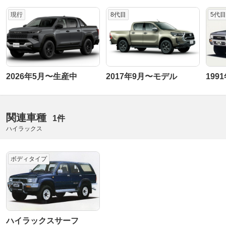
現行
8代目
5代目
2026年5月〜生産中
2017年9月〜モデル
199
関連車種
1件
ハイラックス
ボディタイプ
ハイラックスサーフ