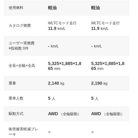
軽油
軽油
使用燃料
WLTCモード走行
WLTCモード走行
カタログ燃費
11.9
11.9
km/L
km/L
ユーザー実燃費
-
-
km/L
km/L
※投稿数 0件
5,325×1,885×1,8
5,325×1,885×1,8
全長×全幅×全高
65
65
mm
mm
2,140
2,190
重量
kg
kg
5
5
乗車人数
人
人
AWD
AWD
駆動方式
（全輪駆動）
（全輪駆動）
衝突被害軽減ブレ
○
○
ーキ