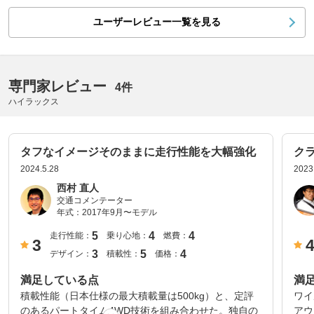
ユーザーレビュー一覧を見る
専門家レビュー
4件
ハイラックス
タフなイメージそのままに走行性能を大幅強化
ク
2024.5.28
2023
西村 直人
交通コメンテーター
年式：
2017年9月〜モデル
5
4
4
走行性能：
乗り心地：
燃費：
3
3
5
4
デザイン：
積載性：
価格：
満足している点
満
積載性能（日本仕様の最大積載量は500kg）と、定評
ワイ
のあるパートタイム4WD技術を組み合わせた。独自の
アウ