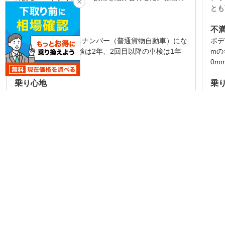
フレーム構造...
とも
不満な点
不
日本での登録区分は1ナンバー（普通貨物自動車）にな
ボデ
る。そのため初回車検は2年、2回目以降の車検は1年
mの
ごとになる。ま...
0mm
乗り心地
乗
最大積載量500kgの荷物を積んだ状態での走行性能を
ハイ
確保しているため、荷物を積んでいない状態では若
フス
干、後輪側からの...
の荷
続きを見る
専門家レビュー一覧を見る