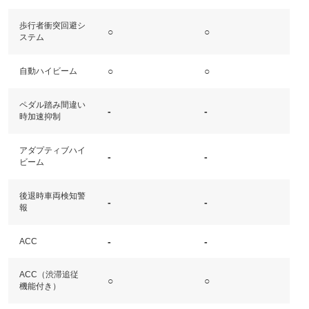
歩行者衝突回避シ
○
○
ステム
○
○
自動ハイビーム
ペダル踏み間違い
-
-
時加速抑制
アダプティブハイ
-
-
ビーム
後退時車両検知警
-
-
報
-
-
ACC
ACC（渋滞追従
○
○
機能付き）