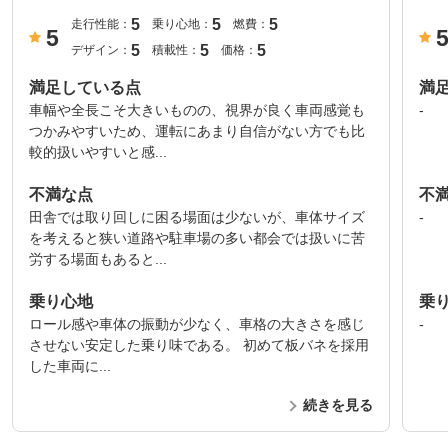
5
5
5
走行性能：
乗り心地：
燃費：
5
5
5
5
デザイン：
積載性：
価格：
満足している点
満
車幅や全長こそ大きいものの、視界が良く車両感覚も
-
つかみやすいため、運転にあまり自信がない方でも比
較的扱いやすいと感...
不満な点
不
田舎では取り回しに困る場面は少ないが、車体サイズ
-
を考えると狭い道路や駐車場の多い都会では扱いに苦
労する場面もあると...
乗り心地
乗
ロール感や車体の振動が少なく、車格の大きさを感じ
-
させない安定した乗り味である。 初めて板バネを採用
した車両に...
続きを見る