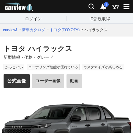
carview!
検索
通知
i
ログイン
ID新規取得
carview!
新車カタログ
トヨタ(TOYOTA)
ハイラックス
トヨタ ハイラックス
新型情報・価格・グレード
かっこいい
コーナリング性能が優れている
カスタマイズが楽しめる
公式画像
ユーザー画像
動画