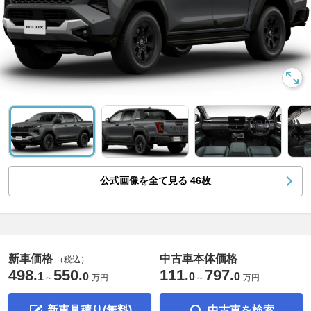
公式画像を全て見る
46
枚
新車価格
中古車本体価格
（税込）
498
550
111
797
.
.
.
.
1
0
0
0
～
万円
～
万円
新車見積り(無料)
中古車を検索