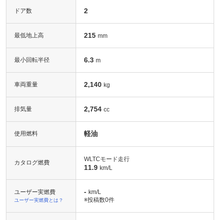
2
ドア数
215
最低地上高
mm
6.3
最小回転半径
m
2,140
車両重量
kg
2,754
排気量
cc
軽油
使用燃料
WLTCモード走行
カタログ燃費
11.9
km/L
-
ユーザー実燃費
km/L
※投稿数
0件
ユーザー実燃費とは？