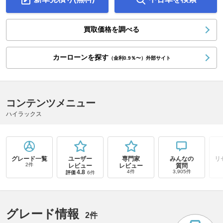
買取価格を調べる
カーローンを探す
（金利0.9％〜）外部サイト
コンテンツメニュー
ハイラックス
グレード一覧
ユーザー
専門家
みんなの
リ
2件
レビュー
レビュー
質問
4.8
4件
3,905件
評価
6件
グレード情報
2件