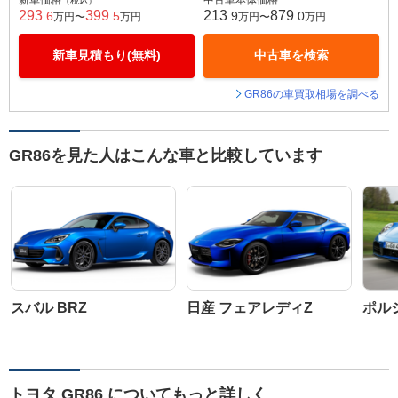
新車価格
中古車本体価格
（税込）
293
399
213
879
.6
.5
.9
.0
万円〜
万円
万円〜
万円
新車見積もり(無料)
中古車を検索
GR86の車買取相場を調べる
GR86を見た人はこんな車と比較しています
スバル BRZ
日産 フェアレディZ
ポルシ
トヨタ GR86 についてもっと詳しく