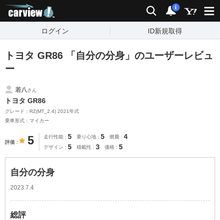
carview!
検索
通知
i
ログイン
ID新規取得
トヨタ GR86 「自分の分身」のユーザーレビュ
ー
若八
さん
トヨタ GR86
グレード：RZ(MT_2.4) 2021年式
乗車形式：マイカー
5
5
4
5
走行性能
乗り心地
燃費
評価
5
3
5
デザイン
積載性
価格
自分の分身
2023.7.4
総評