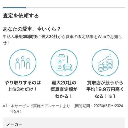
査定を依頼する
あなたの愛車、今いくら？
申込み
最短3時間後
に
最大20社
から愛車の査定結果をWebでお知ら
せ！
※1：本サービスで実施のアンケートより （回答期間：2023年6月〜2024
年5月）
メーカー