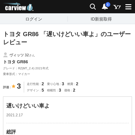
carview!
検索
通知
i
ログイン
ID新規取得
トヨタ GR86 「遅いけどいい車よ」のユーザー
レビュー
ヴィッツ 32
さん
トヨタ GR86
グレード：RZ(MT_2.4) 2021年式
乗車形式：マイカー
2
3
2
3
走行性能
乗り心地
燃費
評価
5
3
2
デザイン
積載性
価格
遅いけどいい車よ
2021.2.17
総評