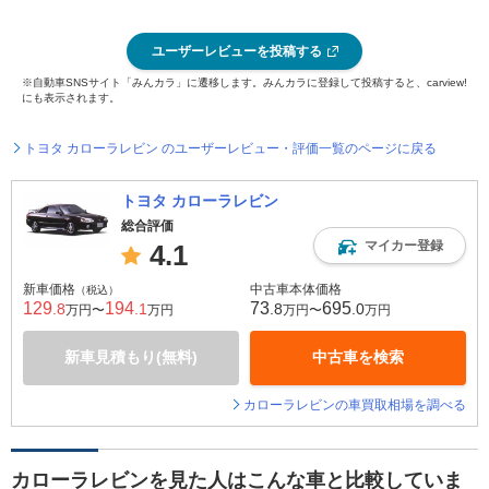
ユーザーレビューを投稿する
※自動車SNSサイト「みんカラ」に遷移します。みんカラに登録して投稿すると、carview!
にも表示されます。
トヨタ カローラレビン のユーザーレビュー・評価一覧のページに戻る
トヨタ カローラレビン
総合評価
マイカー登録
4.1
新車価格
中古車本体価格
（税込）
129
194
73
695
.8
.1
.8
.0
万円〜
万円
万円〜
万円
新車見積もり(無料)
中古車を検索
カローラレビンの車買取相場を調べる
カローラレビンを見た人はこんな車と比較していま