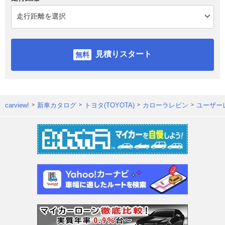
見積りスタート
carview!
新車カタログ
トヨタ(TOYOTA)
カローラレビン
ユーザー