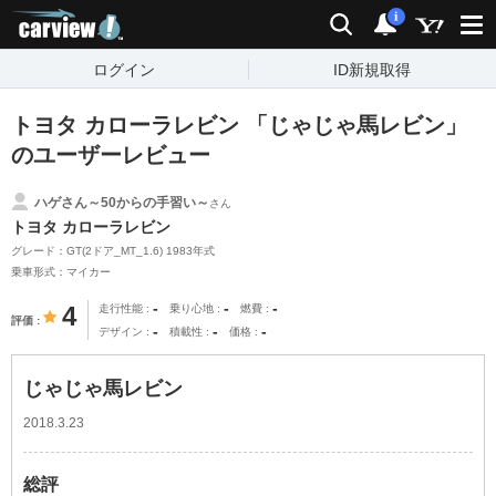
carview!
検索
通知
i
ログイン
ID新規取得
トヨタ カローラレビン 「じゃじゃ馬レビン」
のユーザーレビュー
ハゲさん～50からの手習い～
さん
トヨタ カローラレビン
グレード：GT(2ドア_MT_1.6) 1983年式
乗車形式：マイカー
-
-
-
4
走行性能
乗り心地
燃費
評価
-
-
-
デザイン
積載性
価格
じゃじゃ馬レビン
2018.3.23
総評