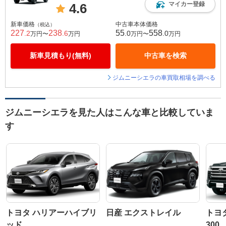
マイカー登録
4.6
新車価格
中古車本体価格
（税込）
227
238
55
558
.2
.6
.0
.0
万円〜
万円
万円〜
万円
新車見積もり(無料)
中古車を検索
ジムニーシエラの車買取相場を調べる
ジムニーシエラを見た人はこんな車と比較していま
す
トヨタ ハリアーハイブリ
日産 エクストレイル
トヨ
ッド
300