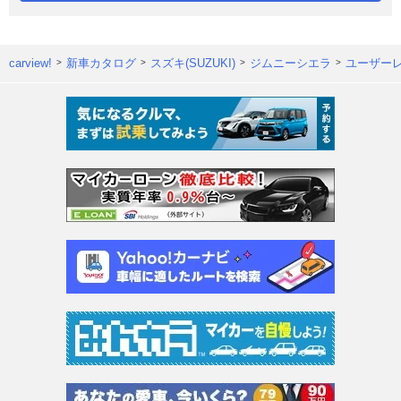
carview!
新車カタログ
スズキ(SUZUKI)
ジムニーシエラ
ユーザー