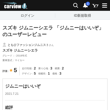
carview!
検索
通知
i
ログイン
ID新規取得
スズキ ジムニーシエラ 「ジムニーはいいぞ」
のユーザーレビュー
とも@ファッションジムニスト
さん
スズキ ジムニーシエラ
グレード：- 2018年式
乗車形式：マイカー
2
3
2
5
走行性能
乗り心地
燃費
評価
5
1
3
デザイン
積載性
価格
ジムニーはいいぞ
2021.7.21
総評