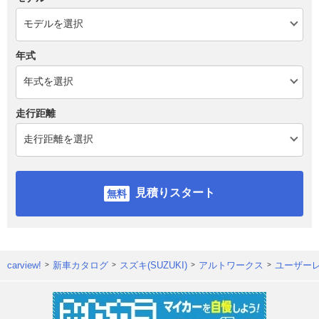
年式
走行距離
見積りスタート
carview!
新車カタログ
スズキ(SUZUKI)
アルトワークス
ユーザー