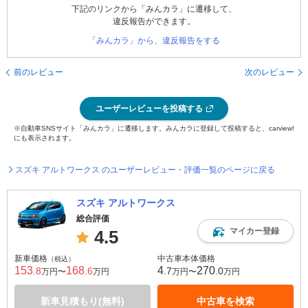
下記のリンクから「みんカラ」に遷移して、
違反報告ができます。
「みんカラ」から、違反報告をする
前のレビュー
次のレビュー
ユーザーレビューを投稿する
※自動車SNSサイト「みんカラ」に遷移します。みんカラに登録して投稿すると、carview!
にも表示されます。
スズキ アルトワークス のユーザーレビュー・評価一覧のページに戻る
スズキ アルトワークス
総合評価
マイカー登録
4.5
新車価格
中古車本体価格
（税込）
153
168
4
270
.8
.6
.7
.0
万円〜
万円
万円〜
万円
新車見積もり(無料)
中古車を検索