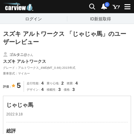
carview!
検索
通知
i
ログイン
ID新規取得
スズキ アルトワークス 「じゃじゃ馬」のユー
ザーレビュー
ゴルタニ@
さん
スズキ アルトワークス
グレード：アルトワークス_4WD(MT_0.66) 2015年式
乗車形式：マイカー
4
2
4
5
走行性能
乗り心地
燃費
評価
4
3
3
デザイン
積載性
価格
じゃじゃ馬
2022.9.18
総評