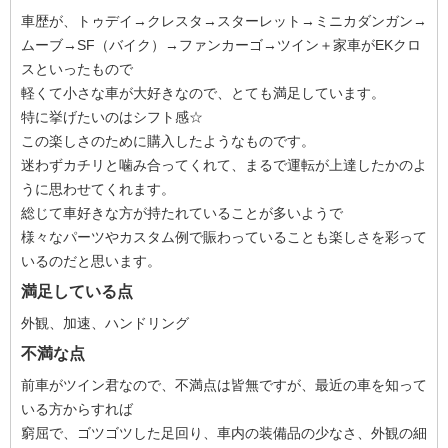
車歴が、トゥデイ→クレスタ→スターレット→ミニカダンガン→
ムーブ→SF（バイク）→ファンカーゴ→ツイン＋家車がEKクロ
スといったもので
軽くて小さな車が大好きなので、とても満足しています。
特に挙げたいのはシフト感☆
この楽しさのために購入したようなものです。
迷わずカチリと噛み合ってくれて、まるで運転が上達したかのよ
うに思わせてくれます。
総じて車好きな方が持たれていることが多いようで
様々なパーツやカスタム例で賑わっていることも楽しさを彩って
いるのだと思います。
満足している点
外観、加速、ハンドリング
不満な点
前車がツイン君なので、不満点は皆無ですが、最近の車を知って
いる方からすれば
窮屈で、ゴツゴツした足回り、車内の装備品の少なさ、外観の細