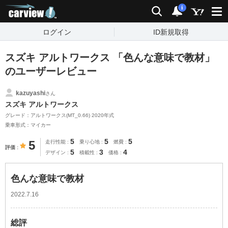
carview!
検索
通知
i
ログイン
ID新規取得
スズキ アルトワークス 「色んな意味で教材」
のユーザーレビュー
kazuyashi
さん
スズキ アルトワークス
グレード：アルトワークス(MT_0.66) 2020年式
乗車形式：マイカー
5
5
5
5
走行性能
乗り心地
燃費
評価
5
3
4
デザイン
積載性
価格
色んな意味で教材
2022.7.16
総評