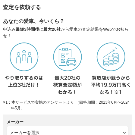
査定を依頼する
あなたの愛車、今いくら？
申込み
最短3時間後
に
最大20社
から愛車の査定結果をWebでお知ら
せ！
※1：本サービスで実施のアンケートより （回答期間：2023年6月〜2024
年5月）
メーカー