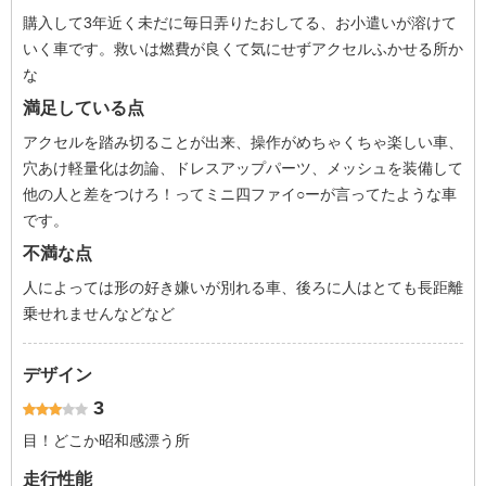
購入して3年近く未だに毎日弄りたおしてる、お小遣いが溶けて
いく車です。救いは燃費が良くて気にせずアクセルふかせる所か
な
満足している点
アクセルを踏み切ることが出来、操作がめちゃくちゃ楽しい車、
穴あけ軽量化は勿論、ドレスアップパーツ、メッシュを装備して
他の人と差をつけろ！ってミニ四ファイ○ーが言ってたような車
です。
不満な点
人によっては形の好き嫌いが別れる車、後ろに人はとても長距離
乗せれませんなどなど
デザイン
3
目！どこか昭和感漂う所
走行性能