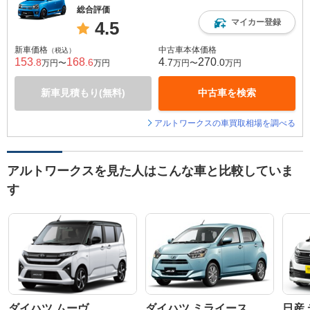
総合評価
マイカー登録
4.5
新車価格
中古車本体価格
（税込）
153
168
4
270
.8
.6
.7
.0
万円〜
万円
万円〜
万円
新車見積もり(無料)
中古車を検索
アルトワークスの車買取相場を調べる
アルトワークスを見た人はこんな車と比較していま
す
ダイハツ ムーヴ
ダイハツ ミライース
日産