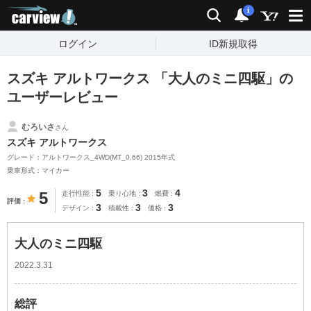
carview!
検索
通知
i
ログイン
ID新規取得
スズキ アルトワークス 「大人のミニ四駆」の
ユーザーレビュー
むろいさ
さん
スズキ アルトワークス
グレード：アルトワークス_4WD(MT_0.66) 2015年式
乗車形式：マイカー
5
3
4
5
走行性能
乗り心地
燃費
評価
3
3
3
デザイン
積載性
価格
大人のミニ四駆
2022.3.31
総評