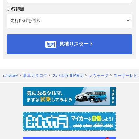
走行距離
見積りスタート
carview!
新車カタログ
スバル(SUBARU)
レヴォーグ
ユーザーレビ