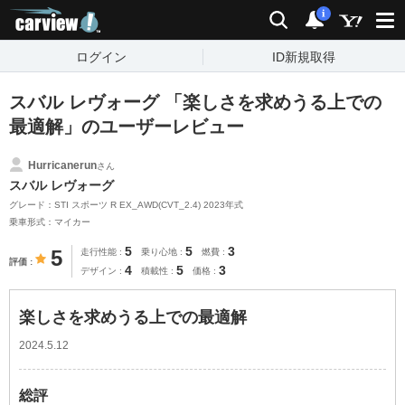
carview!
検索
通知
i
ログイン
ID新規取得
スバル レヴォーグ 「楽しさを求めうる上での
最適解」のユーザーレビュー
Hurricanerun
さん
スバル レヴォーグ
グレード：STI スポーツ R EX_AWD(CVT_2.4) 2023年式
乗車形式：マイカー
5
5
3
5
走行性能
乗り心地
燃費
評価
4
5
3
デザイン
積載性
価格
楽しさを求めうる上での最適解
2024.5.12
総評