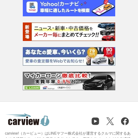
carview!（カービュー）はLINEヤフー株式会社が運営するクルマに関するあ