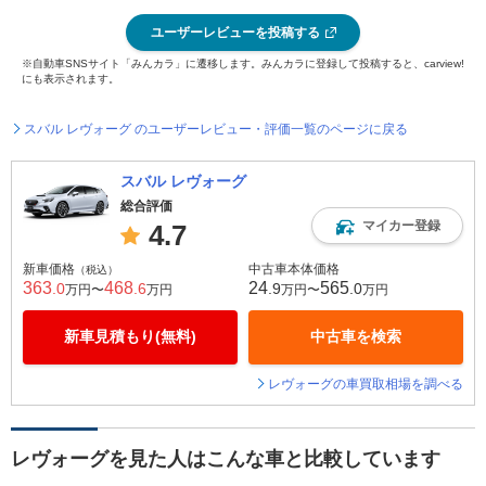
ユーザーレビューを投稿する
※自動車SNSサイト「みんカラ」に遷移します。みんカラに登録して投稿すると、carview!
にも表示されます。
スバル レヴォーグ のユーザーレビュー・評価一覧のページに戻る
スバル レヴォーグ
総合評価
マイカー登録
4.7
新車価格
中古車本体価格
（税込）
363
468
24
565
.0
.6
.9
.0
万円〜
万円
万円〜
万円
新車見積もり(無料)
中古車を検索
レヴォーグの車買取相場を調べる
レヴォーグを見た人はこんな車と比較しています