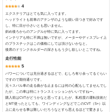
4
エクステリアはとても気に入ってます。
ヘッドライトも前車のアテンザのような鋭い目つきで好みです
し、特に目が小さいとも思いません。
斜め後ろからのアングルが特に気に入ってます。
インテリアも特に不満は無いですが、メーターやディスプレイ上
のプラスチックはこの価格にしては頂けないかなと。
後席のドリンクホルダーの深さももう少し欲しいとこですね。
走行性能
5
パワーについては充分過ぎるほどで、むしろ有り余ってるぐらい
ですので期待通りです。
元々スバル車の走る曲がる止まるには何の心配もしてませんでし
たが、この車は特にトランスミッションがいいですねー。
購入前はCVTがどうかなと思ってましたが、私程度の運転技術だ
とMT使ったとしても、ワインディングなどでこのCVT（S+）以
上に走らせる事は難しいだろうなとすら思えるほどで驚きまし