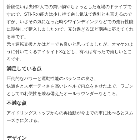
普段使いは夫婦2人での買い物やちょっとした近場のドライブで
すので、STI-Rの能力は少し持て余し気味で過剰とも言えるので
すが、いざその気になった時やワインディングなどでの走行性能
に期待して購入しましたので、充分過ぎるほど期待に応えてくれ
る車です。
元々運転支援とかはどーでも良いと思ってましたが、オマケのよ
うに付いてくるアイサイトXなども、有れば有ったで嬉しいとこ
ろです。
満足している点
圧倒的なパワーと運動性能のバランスの良さ。
快適さとスポーティさを高いレベルで両立をさせた上で、ワゴン
としての利便性を兼ね備えたオールラウンダーなところ。
不満な点
アイドリングストップからの再始動が今までの車に比べるとスム
ーズさに欠ける。
デザイン