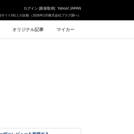
ログイン
[
新規取得
]
Yahoo! JAPAN
サイト5社との比較（2026年2月株式会社プラグ調べ）
オリジナル記事
マイカー