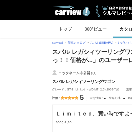
トップ
360°ビュー
カタ
carview!
新車カタログ
スバル(SUBARU)
レガシィ
スバル レガシィツーリングワ
っ！！価格が...」のユーザー
ニックネーム非公開
さん
スバル レガシィツーリングワゴン
グレード：GT-B_Limited_4WD(MT_2.0) 2002年式
乗車
5
-
-
評価
走行性能
乗り心地
燃
Ｌｉｍｉｔｅｄ、買い時ですよっ
2002.6.30