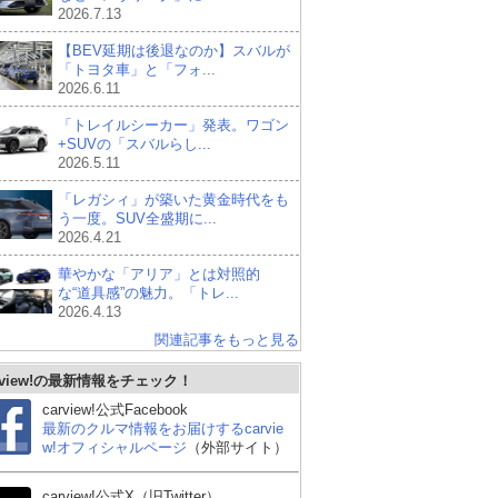
2026.7.13
【BEV延期は後退なのか】スバルが
「トヨタ車」と「フォ...
2026.6.11
「トレイルシーカー」発表。ワゴン
+SUVの「スバルらし...
2026.5.11
「レガシィ」が築いた黄金時代をも
う一度。SUV全盛期に...
2026.4.21
華やかな「アリア」とは対照的
な“道具感”の魅力。「トレ...
2026.4.13
関連記事をもっと見る
rview!の最新情報をチェック！
carview!公式Facebook
最新のクルマ情報をお届けするcarvie
w!オフィシャルページ
（外部サイト）
carview!公式X（旧Twitter）