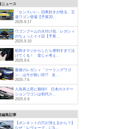
連ニュース
「センスいい」旧車好きが唸る、王
道ワゴン登場【予算20...
2025.9.17
ワゴンブームの火付け役、レガシィ
のちょっとイイ話【予算...
2025.9.10
昭和オヤジからしたら便利すぎて泣
けてくる！ 昔じゃ考え...
2025.9.6
最後のレガシィ「ツーリングワゴ
ン」は今が狙い目!? 走...
2025.7.6
人気再上昇に期待!! 日本のステー
ションワゴンは初代ス...
2025.6.9
連編集記事
【ボンネットの穴が消えるから？】
なぜ「レヴォーグ」にS...