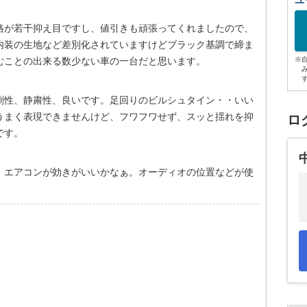
ユ
格が若干抑え目ですし、値引きも頑張ってくれましたので、
内装の生地など差別化されていますけどブラック基調で締ま
むことの出来る数少ない車の一台だと思います。
※
剛性、静粛性、良いです。足回りのビルシュタイン・・いい
うまく表現できませんけど、フワフワせず、スッと揺れを抑
ロ
です。
、エアコンが効きがいいかなぁ。オーディオの位置などが使