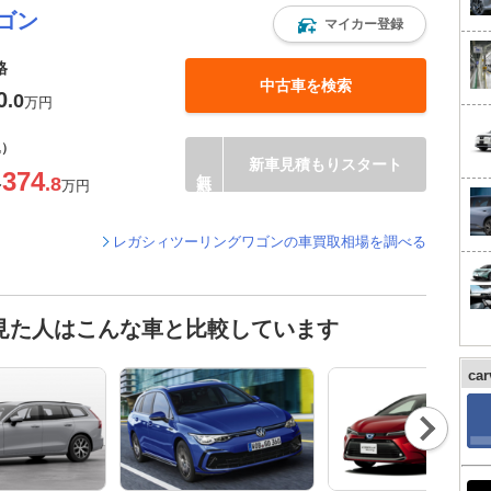
ゴン
マイカー登録
格
中古車を検索
0
.0
万円
込）
新車見積もりスタート
374
.8
〜
万円
レガシィツーリングワゴンの車買取相場を調べる
見た人はこんな車と比較しています
ca
Nex
t