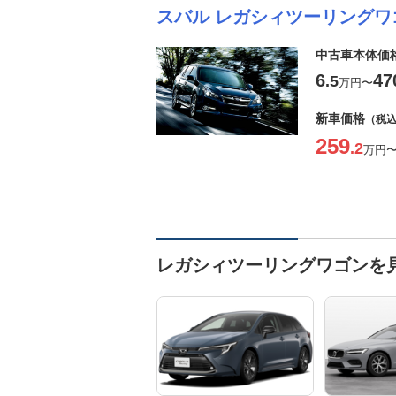
スバル レガシィツーリングワ
中古車本体価
6
47
.5
万円
〜
新車価格
（税
259
.2
万円
レガシィツーリングワゴンを