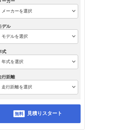
メーカー
モデル
年式
走行距離
見積りスタート