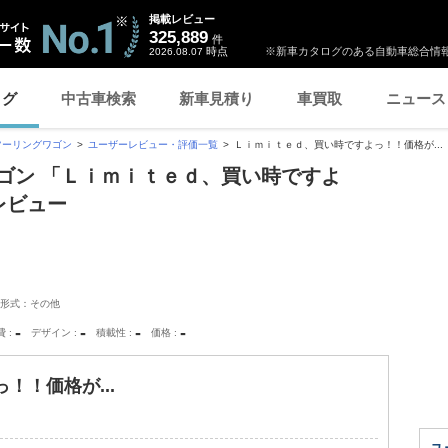
掲載レビュー
325,889
件
時点
※新車カタログのある自動車総合情報
2026.08.07
ログ
中古車検索
新車見積り
車買取
ニュース
ツーリングワゴン
ユーザーレビュー・評価一覧
Ｌｉｍｉｔｅｄ、買い時ですよっ！！価格が...
ゴン 「Ｌｉｍｉｔｅｄ、買い時ですよ
レビュー
形式：その他
-
-
-
-
費
デザイン
積載性
価格
！！価格が...