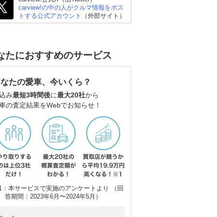
carview!の中の人がクルマ情報をポス
ーリ
メルセデス・ベンツ Cク
BMW 3シリーズ ツーリ
アウ
トする公式アカウント
（外部サイト）
ラス ステーションワゴ
ング
(ワ
ン
なたにおすすめのサービス
あなたの愛車、今いくら？
込み
最短3時間後
に
最大20社
から
車の査定結果をWebでお知らせ！
1：本サービスで実施のアンケートより （回
答期間：2023年6月〜2024年5月）