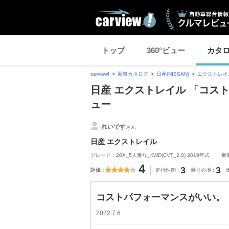
トップ
360°ビュー
カタ
carview!
新車カタログ
日産(NISSAN)
エクストレイ
日産 エクストレイル 「コス
ュー
れいです
さん
日産 エクストレイル
グレード：20X_5人乗り_4WD(CVT_2.0) 2019年式
乗
4
3
3
評価
走行性能
乗り心地
コストパフォーマンスがいい。
2022.7.6