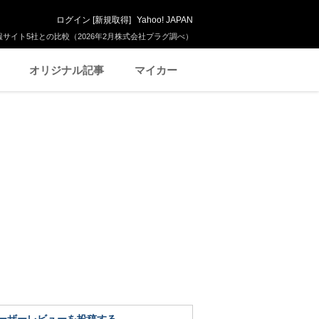
ログイン
[
新規取得
]
Yahoo! JAPAN
サイト5社との比較（2026年2月株式会社プラグ調べ）
オリジナル記事
マイカー