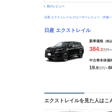
前のレビュー
日産 エクストレイル のユーザーレビュー・評価
日産 エクストレイル
新車価格
（税
384
.3
万円
中古車本体価
19
6
.9
万円
〜
エクストレイルを見た人はこ