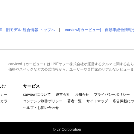
車、旧モデル 総合情報 トップへ
|
carview![カービュー] - 自動車総合
carview!（カービュー）はLINEヤフー株式会社が運営するクルマに関す
価格やスペックなどの公式情報から、ユーザーや専門家のリアルなレビューま
しむ
サービス
イカー
carview!について
運営会社
お知らせ
プライバシーポリシー
んカラ
コンテンツ制作ポリシー
著者一覧
サイトマップ
広告掲載に
ヘルプ・お問い合わせ
© LY Corporation