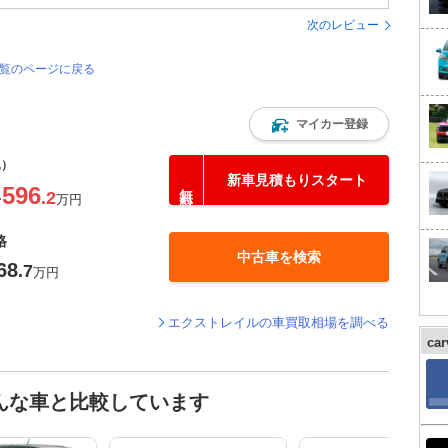
次のレビュー
一覧のページに戻る
マイカー登録
込）
新車見積もりスタート
596
.2
〜
万円
格
中古車を検索
68
.7
万円
エクストレイルの車買取相場を調べる
ca
んな車と比較しています