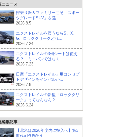
連ニュース
街乗り派＆ファミリーこそ「スポー
ツグレードSUV」を選...
2026.8.5
エクストレイルを買うならS、X、
G、ロッククリークどれ...
2026.7.24
エクストレイルの3列シートは使え
る？ ミニバンではなく...
2026.7.23
日産「エクストレイル」用コンセプ
トデザインをインパルが...
2026.7.8
エクストレイルの新型「ロッククリ
ーク」ってなんなん？ ...
2026.6.24
連編集記事
【北米は2026年度内に投入へ】第3
世代e-POWER...