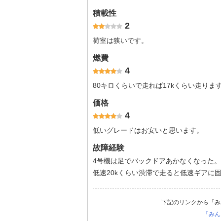
積載性
2
荷室は狭いです。
燃費
4
80キロくらいで走れば17kくらい走りま
価格
4
低いグレードはお安いと思います。
故障経験
4号機は足でバックドアあかなくなった。
低速20kくらい渋滞で走ると低速ギアに
下記のリンクから「み
「みん