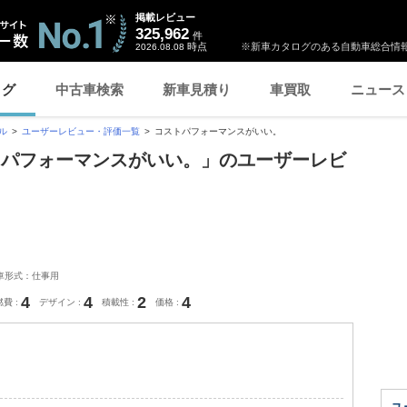
掲載レビュー
325,962
件
時点
※新車カタログのある自動車総合情報
2026.08.08
ログ
中古車検索
新車見積り
車買取
ニュース
ル
ユーザーレビュー・評価一覧
コストパフォーマンスがいい。
トパフォーマンスがいい。」のユーザーレビ
車形式：仕事用
4
4
2
4
燃費
デザイン
積載性
価格