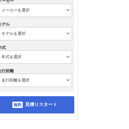
メーカー
モデル
年式
走行距離
見積りスタート