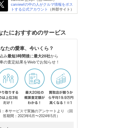
carview!の中の人がクルマ情報をポス
トする公式アカウント
（外部サイト）
なたにおすすめのサービス
ーザ
スバル フォレスター
トヨタ ライズ
マツ
あなたの愛車、今いくら？
込み
最短3時間後
に
最大20社
から
車の査定結果をWebでお知らせ！
1：本サービスで実施のアンケートより （回
答期間：2023年6月〜2024年5月）