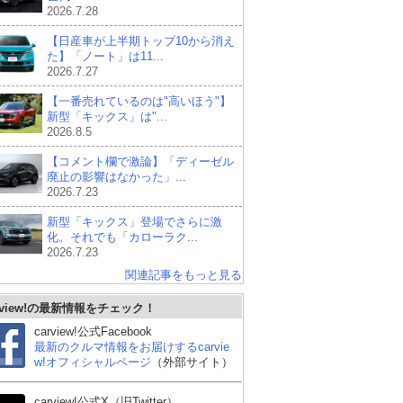
2026.7.28
【日産車が上半期トップ10から消え
た】「ノート」は11...
2026.7.27
【一番売れているのは"高いほう"】
新型「キックス」は"...
2026.8.5
【コメント欄で激論】「ディーゼル
廃止の影響はなかった」...
2026.7.23
新型「キックス」登場でさらに激
化。それでも「カローラク...
2026.7.23
関連記事をもっと見る
rview!の最新情報をチェック！
carview!公式Facebook
最新のクルマ情報をお届けするcarvie
w!オフィシャルページ
（外部サイト）
carview!公式X（旧Twitter）