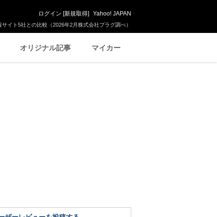
ログイン
[
新規取得
]
Yahoo! JAPAN
サイト5社との比較（2026年2月株式会社プラグ調べ）
オリジナル記事
マイカー