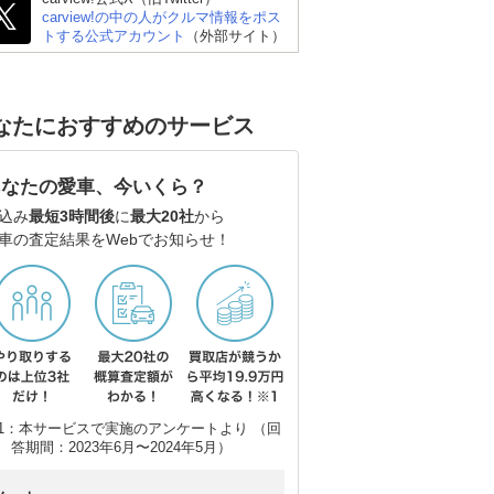
carview!の中の人がクルマ情報をポス
トヨタ ハリアーハイブ
マツダ CX-5
ト
トする公式アカウント
（外部サイト）
リッド
ー3
なたにおすすめのサービス
あなたの愛車、今いくら？
込み
最短3時間後
に
最大20社
から
車の査定結果をWebでお知らせ！
1：本サービスで実施のアンケートより （回
答期間：2023年6月〜2024年5月）