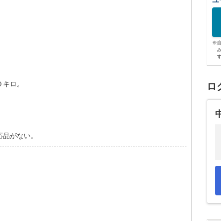
ユ
※
！
０キロ。
ロ
応品がない。