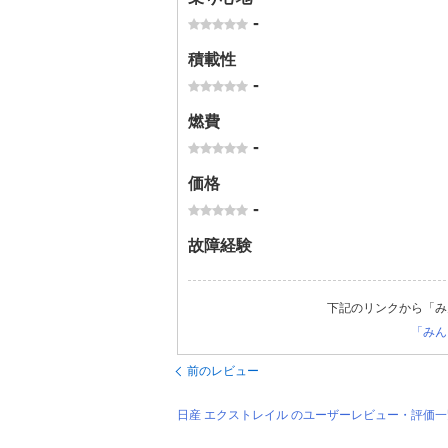
-
積載性
-
燃費
-
価格
-
故障経験
下記のリンクから「み
「みん
前のレビュー
日産 エクストレイル のユーザーレビュー・評価