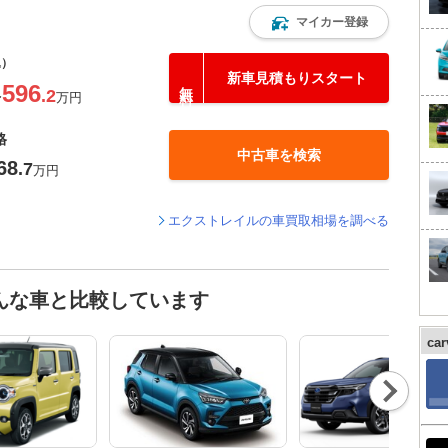
マイカー登録
込）
新車見積もりスタート
596
.2
〜
万円
格
中古車を検索
68
.7
万円
エクストレイルの車買取相場を調べる
んな車と比較しています
ca
Nex
t