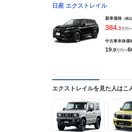
日産 エクストレイル
新車価格
（税
384
.3
万円
中古車本体価
19
6
.9
万円
〜
エクストレイルを見た人はこ