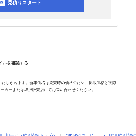
見積りスタート
レイルを確認する
いたしかねます。新車価格は発売時の価格のため、掲載価格と実際
メーカーまたは取扱販売店にてお問い合わせください。
車、旧モデル 総合情報 トップへ
|
carview![カービュー] - 自動車総合