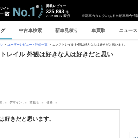
掲載レビュー
325,893
件
時点
※新車カタログのある自動車総合情報
2026.08.07
ログ
中古車検索
新車見積り
車買取
ニュース
ル
ユーザーレビュー・評価一覧
エクストレイル 外観は好きな人は好きだと思います。
ストレイル 外観は好きな人は好きだと思い
-
-
-
-
費
デザイン
積載性
価格
人は好きだと思います。