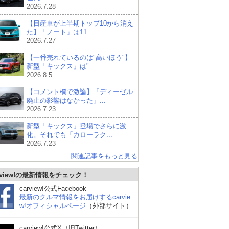
2026.7.28
【日産車が上半期トップ10から消え
た】「ノート」は11...
2026.7.27
【一番売れているのは"高いほう"】
新型「キックス」は"...
2026.8.5
【コメント欄で激論】「ディーゼル
廃止の影響はなかった」...
2026.7.23
新型「キックス」登場でさらに激
化。それでも「カローラク...
2026.7.23
関連記事をもっと見る
rview!の最新情報をチェック！
carview!公式Facebook
最新のクルマ情報をお届けするcarvie
w!オフィシャルページ
（外部サイト）
carview!公式X（旧Twitter）