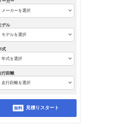
メーカー
モデル
年式
走行距離
見積りスタート