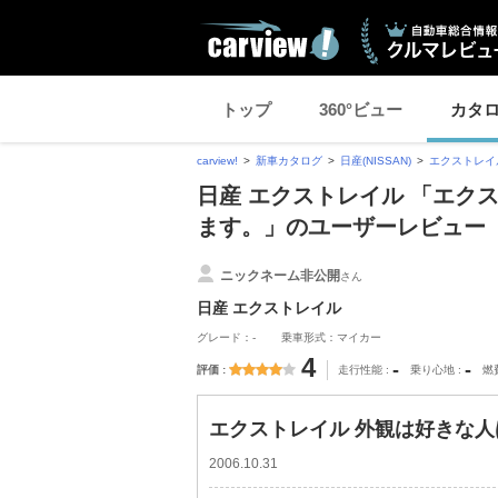
トップ
360°ビュー
カタ
carview!
新車カタログ
日産(NISSAN)
エクストレイ
日産 エクストレイル 「エク
ます。」のユーザーレビュー
ニックネーム非公開
さん
日産 エクストレイル
グレード：-
乗車形式：マイカー
4
-
-
評価
走行性能
乗り心地
燃
エクストレイル 外観は好きな
2006.10.31