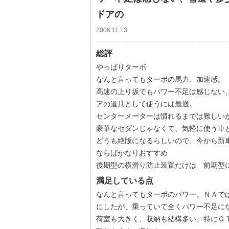
ドアの
2006.11.13
総評
やっぱりターボ
なんと言ってもターボの馬力、加速感。
高速の上り坂でもパワー不足は感じない
アの道具として使うには最適。
センターメーターは慣れるまでは難しい
豪華なセダンじゃなくて、気軽に使う車
どうも絶版になるらしいので、今から新
ならばかなりおすすめ
後期型の横滑り防止装置だけは 前期型
満足している点
なんと言ってもターボのパワー。ＮＡで
にしたが、乗っていて全くパワー不足に
荷室も大きく、収納も結構多い、特にＧ