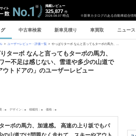
掲載レビュー
325,877
件
時点
※新車カタログのある自動車総合情報
2026.08.07
ログ
中古車検索
新車見積り
車買取
ニュース
ル
ユーザーレビュー・評価一覧
やっぱりターボ なんと言ってもターボの馬力、...
ぱりターボ なんと言ってもターボの馬力、
パワー不足は感じない、雪道や多少の山道で
アウトドアの」のユーザーレビュー
-
-
-
-
費
デザイン
積載性
価格
ターボの馬力、加速感。 高速の上り坂でもパ
少の山道では問題なく走れて、スキーやアウト