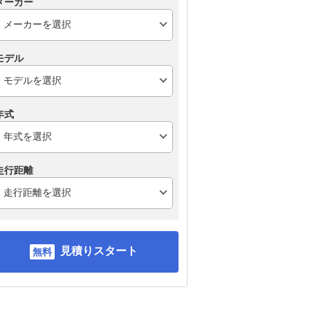
メーカー
トヨタ ハリアーハイブ
マツダ CX-5
ト
リッド
ー3
モデル
年式
走行距離
見積りスタート