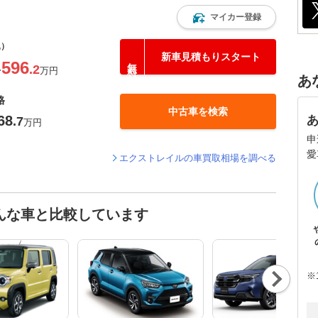
マイカー登録
込）
新車見積もりスタート
596
.2
〜
万円
あ
格
中古車を検索
68
.7
万円
申
愛
エクストレイルの車買取相場を調べる
んな車と比較しています
Nex
※
t