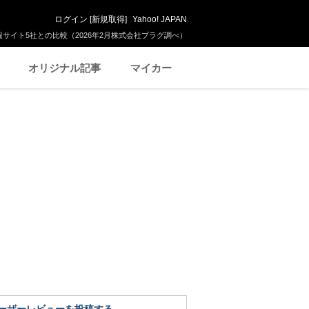
ログイン
[
新規取得
]
Yahoo! JAPAN
サイト5社との比較（2026年2月株式会社プラグ調べ）
オリジナル記事
マイカー