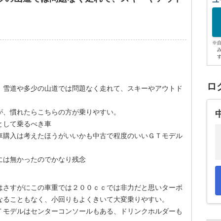
ユ
※
ロ
、雪道や多少の山道では問題なく走れて、スキーやアウトド
が、慣れたらこちらの方が乗りやすい。
として乗るべき車
車購入は考えたほうがいいかも中古で程度のいいＧＴモデル
には無かったのでかなり残念
はさすがにこの車重では２００ｃｃでは非力だと思いターボ
なることもなく、小回りもよくきいて大変乗りやすい。
Ｔモデルはセンターコンソールもある、ドリンクホルダーも