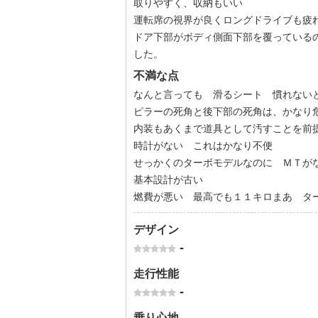
取りやすく、収納もいい
運転席の視界が良くロングドライブも疲
ドア下部がボディ側面下部を覆っている
した。
不満な点
なんと言っても 滑るシート 慣れない
ピラーの死角と後下部の死角は、かなり
内装もあくまで道具として汚すことを前
時計がない これはかなり不便
せっかくのターボモデルなのに ＭＴが
基本設計が古い
燃費が悪い 最高でも１１キロまあ タ
デザイン
-
走行性能
-
乗り心地