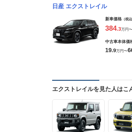
日産 エクストレイル
新車価格
（税
384
.3
万円
中古車本体価
19
6
.9
万円
〜
エクストレイルを見た人はこ