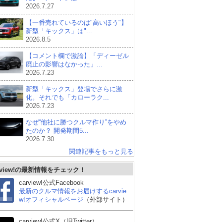
2026.7.27
【一番売れているのは"高いほう"】
新型「キックス」は"...
2026.8.5
【コメント欄で激論】「ディーゼル
廃止の影響はなかった」...
2026.7.23
新型「キックス」登場でさらに激
化。それでも「カローラク...
2026.7.23
なぜ“他社に勝つクルマ作り”をやめ
たのか？ 開発期間5...
2026.7.30
関連記事をもっと見る
rview!の最新情報をチェック！
carview!公式Facebook
最新のクルマ情報をお届けするcarvie
w!オフィシャルページ
（外部サイト）
carview!公式X（旧Twitter）