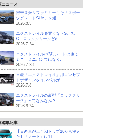
連ニュース
街乗り派＆ファミリーこそ「スポー
ツグレードSUV」を選...
2026.8.5
エクストレイルを買うならS、X、
G、ロッククリークどれ...
2026.7.24
エクストレイルの3列シートは使え
る？ ミニバンではなく...
2026.7.23
日産「エクストレイル」用コンセプ
トデザインをインパルが...
2026.7.8
エクストレイルの新型「ロッククリ
ーク」ってなんなん？ ...
2026.6.24
連編集記事
【日産車が上半期トップ10から消え
た】「ノート」は11...