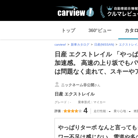
トップ
360°ビュー
カタ
carview!
新車カタログ
日産(NISSAN)
エクストレイ
日産 エクストレイル 「やっ
加速感。 高速の上り坂でも
は問題なく走れて、スキーや
ニックネーム非公開
さん
日産 エクストレイル
グレード：-
乗車形式：マイカー
4
-
-
評価
走行性能
乗り心地
燃
やっぱりターボ なんと言っても
ワー不足は感じない、雪道や多