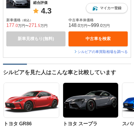
総合評価
マイカー登録
4.3
新車価格
中古車本体価格
（税込）
177
271
148
999
.0
.5
.0
.0
万円〜
万円
万円〜
万円
新車見積もり(無料)
中古車を検索
シルビアの車買取相場を調べる
シルビアを見た人はこんな車と比較しています
トヨタ GR86
トヨタ スープラ
スバル