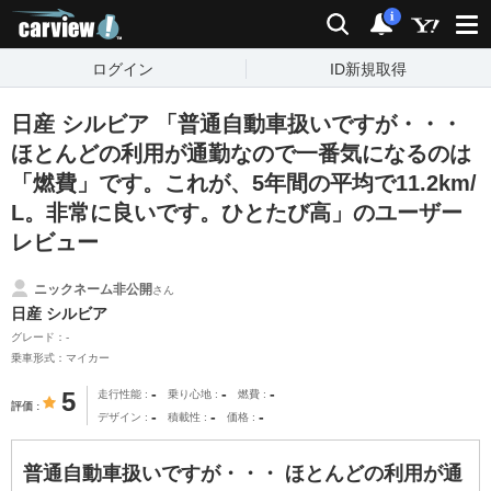
carview!
検索
通知
i
ログイン
ID新規取得
日産 シルビア 「普通自動車扱いですが・・・
ほとんどの利用が通勤なので一番気になるのは
「燃費」です。これが、5年間の平均で11.2km/
L。非常に良いです。ひとたび高」のユーザー
レビュー
ニックネーム非公開
さん
日産 シルビア
グレード：-
乗車形式：マイカー
-
-
-
5
走行性能
乗り心地
燃費
評価
-
-
-
デザイン
積載性
価格
普通自動車扱いですが・・・ ほとんどの利用が通