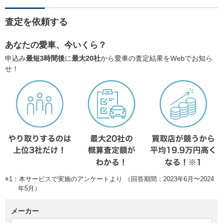
査定を依頼する
あなたの愛車、今いくら？
申込み
最短3時間後
に
最大20社
から愛車の査定結果をWebでお知ら
せ！
※1：本サービスで実施のアンケートより （回答期間：2023年6月〜2024
年5月）
メーカー