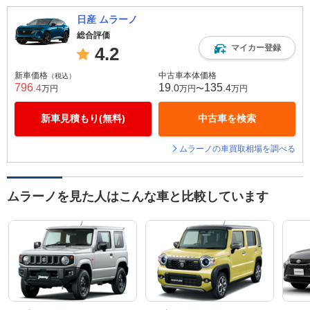
日産 ムラーノ
総合評価
マイカー登録
4.2
新車価格
中古車本体価格
（税込）
796
19
135
.4
.0
.4
万円
万円〜
万円
新車見積もり(無料)
中古車を検索
ムラーノの車買取相場を調べる
ムラーノを見た人はこんな車と比較しています