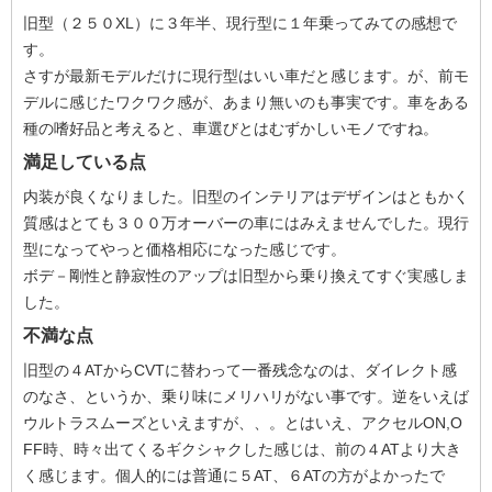
旧型（２５０XL）に３年半、現行型に１年乗ってみての感想で
す。
さすが最新モデルだけに現行型はいい車だと感じます。が、前モ
デルに感じたワクワク感が、あまり無いのも事実です。車をある
種の嗜好品と考えると、車選びとはむずかしいモノですね。
満足している点
内装が良くなりました。旧型のインテリアはデザインはともかく
質感はとても３００万オーバーの車にはみえませんでした。現行
型になってやっと価格相応になった感じです。
ボデ－剛性と静寂性のアップは旧型から乗り換えてすぐ実感しま
した。
不満な点
旧型の４ATからCVTに替わって一番残念なのは、ダイレクト感
のなさ、というか、乗り味にメリハリがない事です。逆をいえば
ウルトラスムーズといえますが、、。とはいえ、アクセルON,O
FF時、時々出てくるギクシャクした感じは、前の４ATより大き
く感じます。個人的には普通に５AT、６ATの方がよかったで