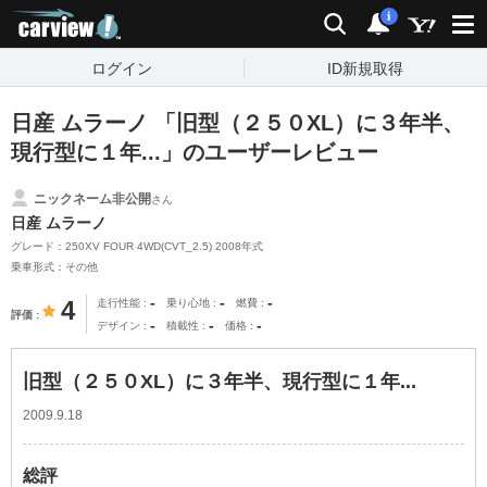
carview!
検索
通知
i
ログイン
ID新規取得
日産 ムラーノ 「旧型（２５０XL）に３年半、
現行型に１年...」のユーザーレビュー
ニックネーム非公開
さん
日産 ムラーノ
グレード：250XV FOUR 4WD(CVT_2.5) 2008年式
乗車形式：その他
-
-
-
4
走行性能
乗り心地
燃費
評価
-
-
-
デザイン
積載性
価格
旧型（２５０XL）に３年半、現行型に１年...
2009.9.18
総評