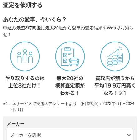
査定を依頼する
あなたの愛車、今いくら？
申込み
最短3時間後
に
最大20社
から愛車の査定結果をWebでお知ら
せ！
※1：本サービスで実施のアンケートより （回答期間：2023年6月〜2024
年5月）
メーカー