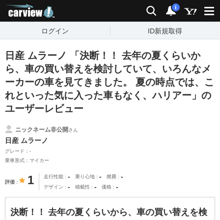
carview!
検索
通知
i
ログイン
ID新規取得
日産 ムラーノ 「決断！！ 去年の夏くらいか
ら、車の買い替えを検討していて、いろんなメ
ーカーの車を見てきました。 夏の時点では、こ
れといった気に入った車もなく、ハリアー」の
ユーザーレビュー
ニックネーム非公開
さん
日産 ムラーノ
グレード：-
乗車形式：マイカー
-
-
-
1
走行性能
乗り心地
燃費
評価
-
-
-
デザイン
積載性
価格
決断！！ 去年の夏くらいから、車の買い替えを検