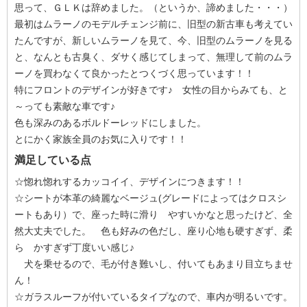
思って、ＧＬＫは辞めました。（というか、諦めました・・・）
最初はムラーノのモデルチェンジ前に、旧型の新古車も考えてい
たんですが、新しいムラーノを見て、今、旧型のムラーノを見る
と、なんとも古臭く、ダサく感じてしまって、無理して前のムラ
ーノを買わなくて良かったとつくづく思っています！！
特にフロントのデザインが好きです♪ 女性の目からみても、と
～っても素敵な車です♪
色も深みのあるボルドーレッドにしました。
とにかく家族全員のお気に入りです！！
満足している点
☆惚れ惚れするカッコイイ、デザインにつきます！！
☆シートが本革の綺麗なベージュ(グレードによってはクロスシ
ートもあり）で、座った時に滑り やすいかなと思ったけど、全
然大丈夫でした。 色も好みの色だし、座り心地も硬すぎず、柔
ら かすぎず丁度いい感じ♪
犬を乗せるので、毛が付き難いし、付いてもあまり目立ちませ
ん！
☆ガラスルーフが付いているタイプなので、車内が明るいです。