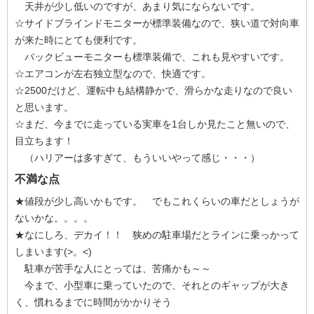
天井が少し低いのですが、あまり気にならないです。
☆サイドブラインドモニターが標準装備なので、狭い道で対向車
が来た時にとても便利です。
バックビューモニターも標準装備で、これも見やすいです。
☆エアコンが左右独立型なので、快適です。
☆2500だけど、運転中も結構静かで、滑らかな走りなので良い
と思います。
☆まだ、今までに走っている実車を1台しか見たこと無いので、
目立ちます！
（ハリアーは多すぎて、もういいやって感じ・・・）
不満な点
★値段が少し高いかもです。 でもこれくらいの車だとしょうが
ないかな。。。。
★なにしろ、デカイ！！ 狭めの駐車場だとラインに乗っかって
しまいます(>。<)
駐車が苦手な人にとっては、苦痛かも～～
今まで、小型車に乗っていたので、それとのギャップが大き
く、慣れるまでに時間がかかりそう