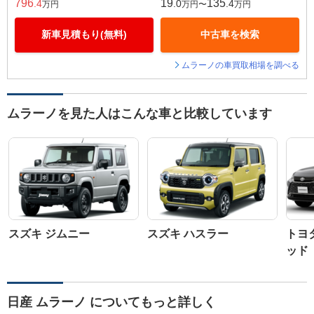
796
19
135
.4
.0
.4
万円
万円〜
万円
新車見積もり(無料)
中古車を検索
ムラーノの車買取相場を調べる
ムラーノを見た人はこんな車と比較しています
スズキ ジムニー
スズキ ハスラー
トヨ
ッド
日産 ムラーノ についてもっと詳しく