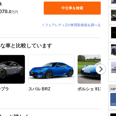
格
中古車を検索
070
.0
万円
フェアレディZの車買取相場を調べる
んな車と比較しています
Nex
t
ープラ
スバル BRZ
ポルシェ 911
ca