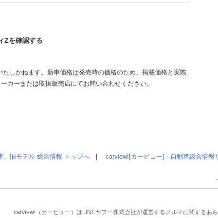
ディZを確認する
いたしかねます。新車価格は発売時の価格のため、掲載価格と実際
メーカーまたは取扱販売店にてお問い合わせください。
車、旧モデル 総合情報 トップへ
|
carview![カービュー] - 自動車総合
carview!（カービュー）はLINEヤフー株式会社が運営するクルマに関す