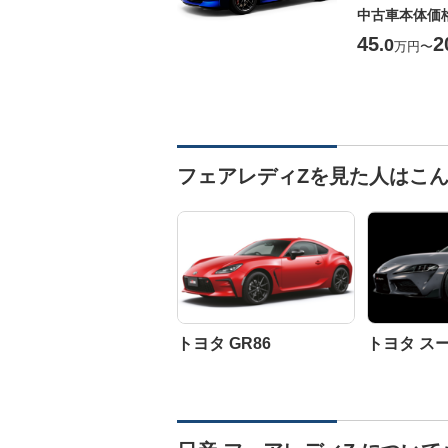
中古車本体価
45
2
.0
万円
〜
フェアレディZを見た人はこ
トヨタ GR86
トヨタ ス