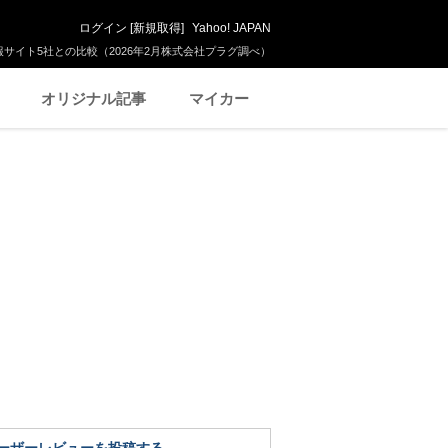
ログイン
[
新規取得
]
Yahoo! JAPAN
サイト5社との比較（2026年2月株式会社プラグ調べ）
オリジナル記事
マイカー