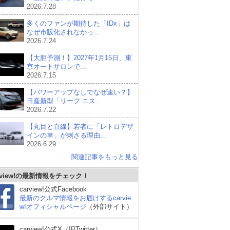
2026.7.28
多くのファンが期待した「IDx」は
なぜ市販化されなかっ...
2026.7.24
【大胆予測！】2027年1月15日、東
京オートサロンで...
2026.7.15
【パワーアップなしでなぜ速い？】
日産新型「リーフ ニス...
2026.7.22
【丸目と直線】若者に「レトロデザ
インの車」が刺さる理由...
2026.6.29
関連記事をもっと見る
rview!の最新情報をチェック！
ホンダ プレリュード
シボレー コルベット ク
シ
ーペ
carview!公式Facebook
最新のクルマ情報をお届けするcarvie
w!オフィシャルページ
（外部サイト）
carview!公式X（旧Twitter）