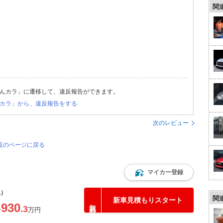
関
んカラ」に遷移して、違反報告ができます。
カラ」から、違反報告をする
次のレビュー
覧のページに戻る
マイカー登録
込）
関
新車見積もりスタート
930
.3
〜
万円