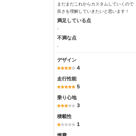
まだまだこれからカスタムしていくので
良さを理解していきたいと思います！
満足している点
-
不満な点
-
デザイン
4
走行性能
5
乗り心地
3
積載性
1
燃費