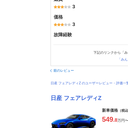
3
価格
3
故障経験
下記のリンクから「み
「みん
前のレビュー
日産 フェアレディZ のユーザーレビュー・評価一
日産 フェアレディZ
新車価格
（税
549
.8
万円