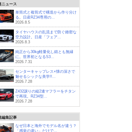
連ニュース
単筒式と複筒式で構造から作り分け
る。日産RZ34専用の...
2026.8.5
タイヤハウスの乱流まで防ぐ緻密な
空力設計。日産「フェア...
2026.8.3
純正から30kg軽量化し錆とも無縁
に。世界初となるS3...
2026.7.31
センターキャップレス×懐の深さで
魅せるシックな美学!!...
2026.7.28
Z432譲りの縦2連マフラーをチタン
で再現。RZ34型...
2026.7.28
連編集記事
なぜ日本と海外でモデル名が違う？
「感覚の違い」だけで...