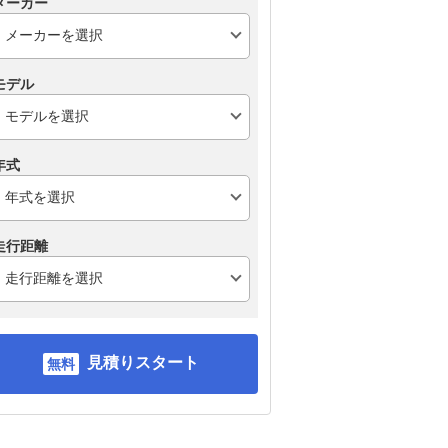
メーカー
モデル
年式
走行距離
見積りスタート