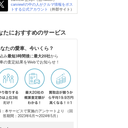
carview!の中の人がクルマ情報をポス
トする公式アカウント
（外部サイト）
なたにおすすめのサービス
あなたの愛車、今いくら？
込み
最短3時間後
に
最大20社
から
車の査定結果をWebでお知らせ！
1：本サービスで実施のアンケートより （回
答期間：2023年6月〜2024年5月）