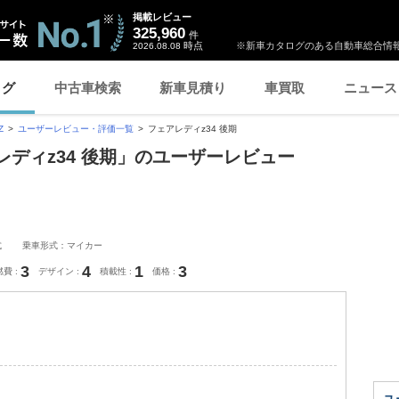
掲載レビュー
325,960
件
時点
※新車カタログのある自動車総合情報
2026.08.08
ログ
中古車検索
新車見積り
車買取
ニュース
Z
ユーザーレビュー・評価一覧
フェアレディz34 後期
レディz34 後期」のユーザーレビュー
式
乗車形式：マイカー
3
4
1
3
燃費
デザイン
積載性
価格