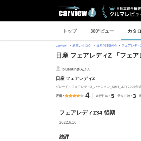
トップ
360°ビュー
カタ
carview!
新車カタログ
日産(NISSAN)
フェアレディ
日産 フェアレディZ 「フェア
bluesunさん
さん
日産 フェアレディZ
グレード：フェアレディZ_バージョン_S(MT_3.7) 2008年
4
5
3
評価
走行性能
乗り心地
フェアレディz34 後期
2022.6.16
総評